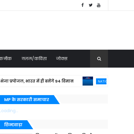
 तकनीक
ग़ज़ल/कविता
जोक्स
पोजल, भारत में ही बनेंगे 94 विमान
बांग्लादेशी
NATIONAL NEWS
MP के सरकारी समाचार
Loading...
छिन्दवाड़ा