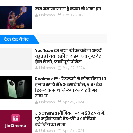
कब मनाया जाता है करवा चौथ का व्रत
Unknown
Oct 06, 2017
टेक एंड गैजेट
YouTube का नया फीचर करेगा अलर्ट,
बहुत हो गया स्क्रीन टाइम, अब कुछ देर
ब्रेक ले लो, जानें पूरी प्रोसेस
Unknown
May 02, 2024
Realme c65: रियलमी ने लॉन्च किया 10
हजार रुपये में 5G स्मार्टफोन, 6.67 इंच
डिस्प्ले के साथ मिलेगा दमदार कैमरा
सेटअप
Unknown
Apr 26, 2024
JioCinema प्रीमियम प्लान 29 रुपये में,
पूरे महीने उठाएं ऐड-फ्री 4K वीडियो
स्ट्रीमिंग का मजा
Unknown
Apr 25, 2024