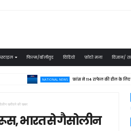
स्टाइल
फिल्म/बॉलीवुड
विडियो
फ़ोटो मज़ा
विज्ञान/
फ्रांस ने 114 राफेल की डील के लिए भेजा प्र
NATIONAL NEWS
ैसोलीन खरीदने की खबर
रूस, भारत से गैसोलीन