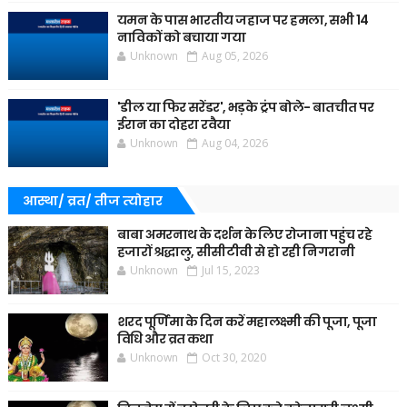
यमन के पास भारतीय जहाज पर हमला, सभी 14
नाविकों को बचाया गया
Unknown
Aug 05, 2026
'डील या फिर सरेंडर', भड़के ट्रंप बोले- बातचीत पर
ईरान का दोहरा रवैया
Unknown
Aug 04, 2026
आस्था/ व्रत/ तीज त्‍योहार
बाबा अमरनाथ के दर्शन के लिए रोजाना पहुंच रहे
हजारों श्रद्धालु, सीसीटीवी से हो रही निगरानी
Unknown
Jul 15, 2023
शरद पूर्णिमा के दिन करें महालक्ष्मी की पूजा, पूजा
विधि और व्रत कथा
Unknown
Oct 30, 2020