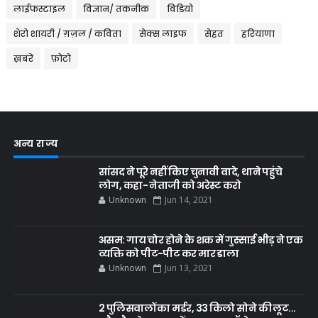
लाईफस्टाइल
विज्ञान/ तकनीक
विडियो
शेरो शायरी / ग़ज़ल / कविता
सेक्स लाइफ
सेहत
हरियाणा
ख़बरें
फ़ोटो
अन्य राज्य
सांसद ने पूरे नहीं किए चुनावी वादे, थाने पहुंचे
लोग, कहा- नेताजी को अरेस्ट करो
Unknown
Jun 14, 2021
असम: गाय चोर होने के शक में गुस्साई भीड़ ने एक
व्यक्ति को पीट-पीट कर मार डाला
Unknown
Jun 13, 2021
2 पुलिसवालों का मर्डर, 33 किलो सोने की लूट...