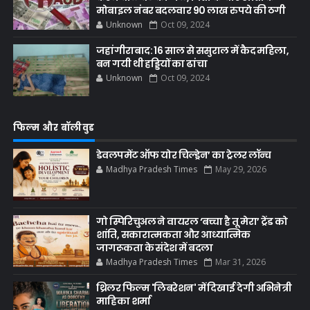
मोबाइल नंबर बदलवार 90 लाख रुपये की ठगी
Unknown
Oct 09, 2024
जहांगीराबाद: 16 साल से ससुराल में कैद महिला,
बन गयी थी हड्डियों का ढांचा
Unknown
Oct 09, 2024
फिल्म और बॉलीवुड
डेवलपमेंट ऑफ योर चिल्ड्रेन’ का ट्रेलर लॉन्च
Madhya Pradesh Times
May 29, 2026
गो स्पिरिचुअल ने वायरल ‘बच्चा है तू मेरा’ ट्रेंड को
शांति, सकारात्मकता और आध्यात्मिक
जागरूकता के संदेश में बदला
Madhya Pradesh Times
Mar 31, 2026
थ्रिलर फिल्म 'लिबरेशन' में दिखाई देगी अभिनेत्री
माहिका शर्मा