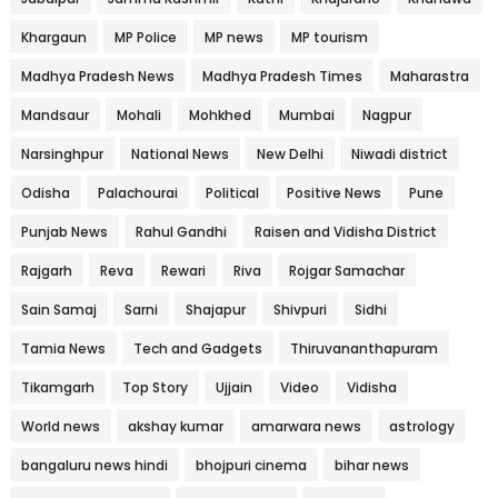
Khargaun
MP Police
MP news
MP tourism
Madhya Pradesh News
Madhya Pradesh Times
Maharastra
Mandsaur
Mohali
Mohkhed
Mumbai
Nagpur
Narsinghpur
National News
New Delhi
Niwadi district
Odisha
Palachourai
Political
Positive News
Pune
Punjab News
Rahul Gandhi
Raisen and Vidisha District
Rajgarh
Reva
Rewari
Riva
Rojgar Samachar
Sain Samaj
Sarni
Shajapur
Shivpuri
Sidhi
Tamia News
Tech and Gadgets
Thiruvananthapuram
Tikamgarh
Top Story
Ujjain
Video
Vidisha
World news
akshay kumar
amarwara news
astrology
bangaluru news hindi
bhojpuri cinema
bihar news