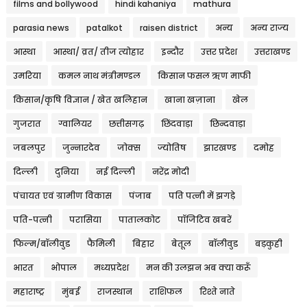
films and bollywood
hindi kahaniya
mathura
parasia news
patalkot
raisen district
अन्य
अन्य राज्य
आस्था
आस्था/ व्रत/ तीज त्‍योहार
इन्दौर
उत्तर प्रदेश
उत्तराखण्ड
उमरिया
कमल नाथ मंत्रीमण्डल
किसान फसल ऋण माफी
किसान/कृषि विज्ञान / खेत खलिहान
खाना खज़ाना
खेल
गुजरात
ग्वालियर
छत्तीसगढ़
छिंदवाड़ा
छिन्दवाड़ा
जबलपुर
जुन्नारदेव
जोक्स
ज्योतिष
झारखण्ड
दमोह
दिल्ली
दुनिया
नई दिल्ली
नरेंद्र मोदी
पंचायत एवं ग्रामीण विकास
पंजाब
पति पत्नी में झगड़े
पति-पत्नी
परासिया
पातालकोट
पॉजिटिव खबरें
फिल्म/बॉलीवुड
फैमिली
बिहार
बेतूल
बॉलीवुड
बड़कुही
भारत
भोपाल
मध्यप्रदेश
मन की उलझन अब क्या करूँ
महाराष्ट्र
मुंबई
राजस्थान
राशिफल
रिश्ते नाते