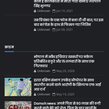
कौन है कोलकाता में मारा गया वॉन्टेड जयपाल
सिंह भुल्लर
Unknown
Jun 10, 2021
तब प्रियंका के एक फोन ने बना दी थी बात, पर इस
बार कांग्रेस के हाथ से फिसल गए जितिन
Unknown
Jun 09, 2021
क्राइम
भोपाल में अवैध हथियार तस्करों पर नकेल:
प्रतिबंधित 8 छुरे और 15 तलवारों के साथ एक
गिरफ़्तार
Unknown
May 26, 2026
हरदा दक्षिण संभाग उपकेंद्र ऑपरेटर के साथ
मारपीट करने वाले आरोपी के खिलाफ एफ आई
आर दर्ज
Unknown
May 19, 2025
Damoh news: अपने पिता से 90 लाख की ठगी
करने वाले बेटे को जेल, पिता के चार खातों के