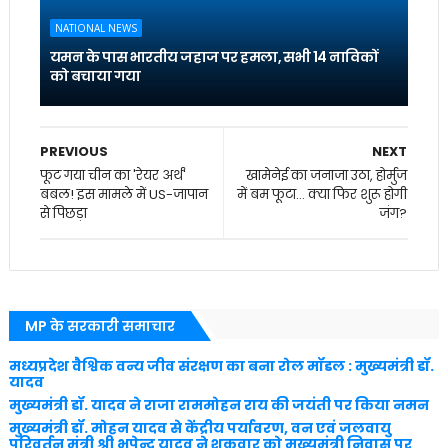
NATIONAL NEWS
यमन के पास भारतीय जहाज पर हमला, सभी 14 नाविकों
को बचाया गया
PREVIOUS
NEXT
फूट गया चीन का 'रेयर अर्थ'
खामेनेई का जनाजा उठा, होर्मुज
बबल! इस मामले में US-जापान
में बम फूटा... क्या फिर शुरू होगी
से पिछड़ा
जंग?
MP के सरकारी समाचार
मध्यप्रदेश वैश्विक वन्य जीव संरक्षण का बना रोल मॉडल : मुख्यमंत्री डॉ.
यादव
मुख्यमंत्री डॉ. यादव ने राजा राममोहन राय की जयंती पर किया नमन
मुख्यमंत्री डॉ. मोहन यादव से केंद्रीय पर्यावरण, वन एवं जलवायु
परिवर्तन मंत्री श्री भूपेन्द्र यादव ने शुक्रवार को मुख्यमंत्री निवास पर