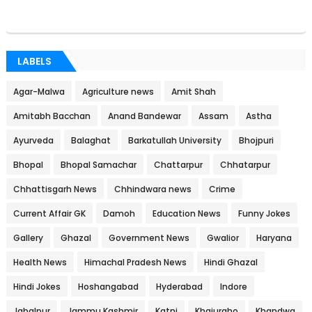
LABELS
Agar-Malwa
Agriculture news
Amit Shah
Amitabh Bacchan
Anand Bandewar
Assam
Astha
Ayurveda
Balaghat
Barkatullah University
Bhojpuri
Bhopal
Bhopal Samachar
Chattarpur
Chhatarpur
Chhattisgarh News
Chhindwara news
Crime
Current Affair GK
Damoh
Education News
Funny Jokes
Gallery
Ghazal
Government News
Gwalior
Haryana
Health News
Himachal Pradesh News
Hindi Ghazal
Hindi Jokes
Hoshangabad
Hyderabad
Indore
Jabalpur
Jammu Kashmir
Katni
Khajuraho
Khandwa