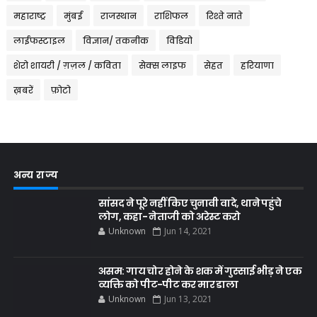
महाराष्ट्र
मुंबई
राजस्थान
राशिफल
रिश्ते नाते
लाईफस्टाइल
विज्ञान/ तकनीक
विडियो
शेरो शायरी / ग़ज़ल / कविता
सेक्स लाइफ
सेहत
हरियाणा
ख़बरें
फ़ोटो
अन्य राज्य
सांसद ने पूरे नहीं किए चुनावी वादे, थाने पहुंचे
लोग, कहा- नेताजी को अरेस्ट करो
Unknown
Jun 14, 2021
असम: गाय चोर होने के शक में गुस्साई भीड़ ने एक
व्यक्ति को पीट-पीट कर मार डाला
Unknown
Jun 13, 2021