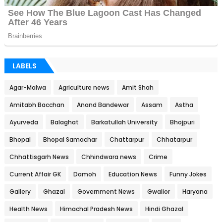
LABELS
Agar-Malwa
Agriculture news
Amit Shah
Amitabh Bacchan
Anand Bandewar
Assam
Astha
Ayurveda
Balaghat
Barkatullah University
Bhojpuri
Bhopal
Bhopal Samachar
Chattarpur
Chhatarpur
Chhattisgarh News
Chhindwara news
Crime
Current Affair GK
Damoh
Education News
Funny Jokes
Gallery
Ghazal
Government News
Gwalior
Haryana
Health News
Himachal Pradesh News
Hindi Ghazal