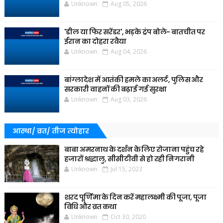
Unknown
Aug 05, 2026
'डील या फिर सरेंडर', भड़के ट्रंप बोले- बातचीत पर
ईरान का दोहरा रवैया
Unknown
Aug 04, 2026
बांग्लादेश में आतंकी हमले का अलर्ट, पुलिस और
सरकारी वाहनों की बढ़ाई गई सुरक्षा
Unknown
Aug 03, 2026
आस्था/ व्रत/ तीज त्‍योहार
बाबा अमरनाथ के दर्शन के लिए रोजाना पहुंच रहे
हजारों श्रद्धालु, सीसीटीवी से हो रही निगरानी
Unknown
Jul 15, 2023
शरद पूर्णिमा के दिन करें महालक्ष्मी की पूजा, पूजा
विधि और व्रत कथा
Unknown
Oct 30, 2020