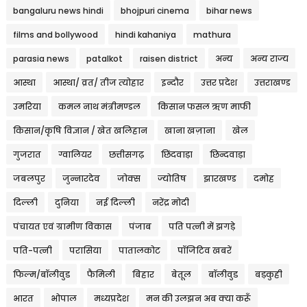
bangaluru news hindi
bhojpuri cinema
bihar news
films and bollywood
hindi kahaniya
mathura
parasia news
patalkot
raisen district
अन्य
अन्य राज्य
आस्था
आस्था/ व्रत/ तीज त्‍योहार
इन्दौर
उत्तर प्रदेश
उत्तराखण्ड
उमरिया
कमल नाथ मंत्रीमण्डल
किसान फसल ऋण माफी
किसान/कृषि विज्ञान / खेत खलिहान
खाना खज़ाना
खेल
गुजरात
ग्वालियर
छत्तीसगढ़
छिंदवाड़ा
छिन्दवाड़ा
जबलपुर
जुन्नारदेव
जोक्स
ज्योतिष
झारखण्ड
दमोह
दिल्ली
दुनिया
नई दिल्ली
नरेंद्र मोदी
पंचायत एवं ग्रामीण विकास
पंजाब
पति पत्नी में झगड़े
पति-पत्नी
परासिया
पातालकोट
पॉजिटिव खबरें
फिल्म/बॉलीवुड
फैमिली
बिहार
बेतूल
बॉलीवुड
बड़कुही
भारत
भोपाल
मध्यप्रदेश
मन की उलझन अब क्या करूँ