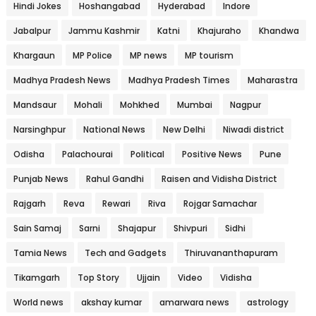
Hindi Jokes
Hoshangabad
Hyderabad
Indore
Jabalpur
Jammu Kashmir
Katni
Khajuraho
Khandwa
Khargaun
MP Police
MP news
MP tourism
Madhya Pradesh News
Madhya Pradesh Times
Maharastra
Mandsaur
Mohali
Mohkhed
Mumbai
Nagpur
Narsinghpur
National News
New Delhi
Niwadi district
Odisha
Palachourai
Political
Positive News
Pune
Punjab News
Rahul Gandhi
Raisen and Vidisha District
Rajgarh
Reva
Rewari
Riva
Rojgar Samachar
Sain Samaj
Sarni
Shajapur
Shivpuri
Sidhi
Tamia News
Tech and Gadgets
Thiruvananthapuram
Tikamgarh
Top Story
Ujjain
Video
Vidisha
World news
akshay kumar
amarwara news
astrology