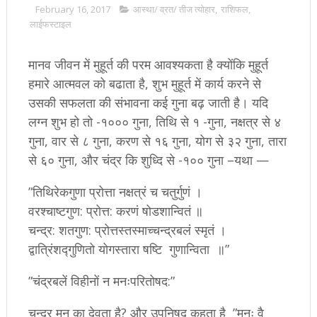
February 16, 2017
आस्था/ व्रत/ तीज त्‍योहार
,
राशिफल
,
लाईफस्टाइल
मानव जीवन में मुहूर्त की परम आवश्यकता है क्योंकि मुहूर्त
हमारे आत्मवल को बढाता है, शुभ मुहूर्त में कार्य करने से
उसकी सफलता की संभावना कई गुना बढ़ जाती है। यदि
लग्न शुभ हो तो -१००० गुना, तिथि से १ -गुना, नक्षत्र से ४
गुना, वार से ८ गुना, करण से १६ गुना, योग से ३२ गुना, तारा
से ६० गुना, और चंद्र कि शुध्दि से -१०० गुना –यथा —
”तिथिरेकगुणा प्रोत्ता नक्षत्रं च चतुर्गुणं ।
वरश्चाष्टगुण: प्रोत्त: करणं षोडशान्वितं ॥
चन्द्र: शतगुण: प्रोत्तस्तस्माच्चन्द्रबलं स्मृतं ।
द्वात्रिंशद्गुणितो योगस्तारा षष्टि गुणान्विता ॥”
”चंद्रबलें विहीनों न मनःपरितोषद:”
चन्द्र मन का देवता है? और उपनिषद् कहता है ”मनः वै