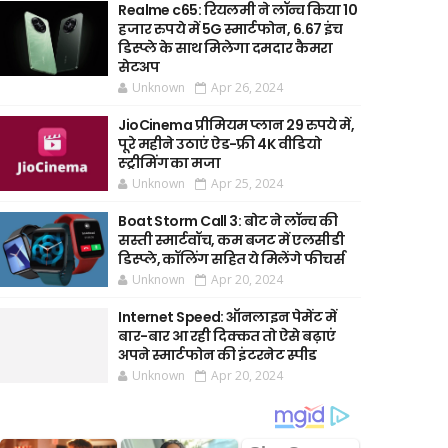
Realme c65: रियलमी ने लॉन्च किया 10
हजार रुपये में 5G स्मार्टफोन, 6.67 इंच
डिस्प्ले के साथ मिलेगा दमदार कैमरा
सेटअप
Unknown
Apr 26, 2024
JioCinema प्रीमियम प्लान 29 रुपये में,
पूरे महीने उठाएं ऐड-फ्री 4K वीडियो
स्ट्रीमिंग का मजा
Unknown
Apr 25, 2024
Boat Storm Call 3: बोट ने लॉन्च की
सस्ती स्मार्टवॉच, कम बजट में एलसीडी
डिस्प्ले, कॉलिंग सहित ये मिलेंगे फीचर्स
Unknown
Apr 20, 2024
Internet Speed: ऑनलाइन पेमेंट में
बार-बार आ रही दिक्कत तो ऐसे बढ़ाएं
अपने स्मार्टफोन की इंटरनेट स्पीड
Unknown
Apr 20, 2024