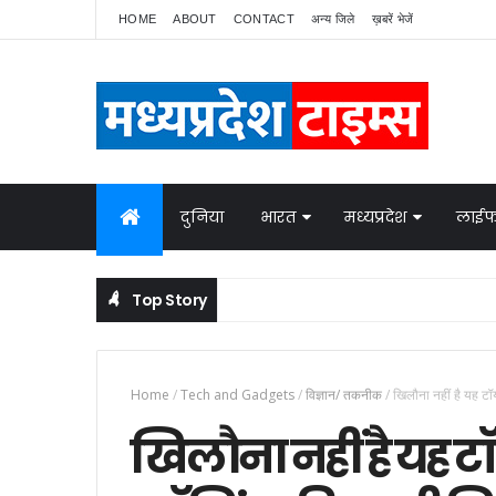
HOME
ABOUT
CONTACT
अन्य जिले
ख़बरें भेजें
दुनिया
भारत
मध्यप्रदेश
लाईफ
Top Story
े बात
Home
/
Tech and Gadgets
/
विज्ञान/ तकनीक
/
खिलौना नहीं है यह टॉ
खिलौना नहीं है यह ट