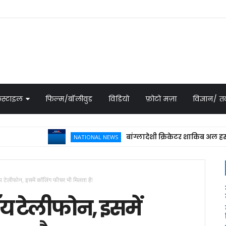
स्टाइल
फिल्म/बॉलीवुड
विडियो
फ़ोटो मज़ा
विज्ञान/
बांग्लादेशी क्रिकेटर शाकिब अल हसन के घर 
NATIONAL NEWS
य टेलीफोन, इसमें कॉलिंग फीचर भी मिलता है!
ॉय टेलीफोन, इसमें