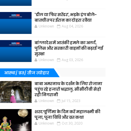
'डील या फिर सरेंडर', भड़के ट्रंप बोले-
बातचीत पर ईरान का दोहरा रवैया
Unknown
Aug 04, 2026
बांग्लादेश में आतंकी हमले का अलर्ट,
पुलिस और सरकारी वाहनों की बढ़ाई गई
सुरक्षा
Unknown
Aug 03, 2026
आस्था/ व्रत/ तीज त्‍योहार
बाबा अमरनाथ के दर्शन के लिए रोजाना
पहुंच रहे हजारों श्रद्धालु, सीसीटीवी से हो
रही निगरानी
Unknown
Jul 15, 2023
शरद पूर्णिमा के दिन करें महालक्ष्मी की
पूजा, पूजा विधि और व्रत कथा
Unknown
Oct 30, 2020