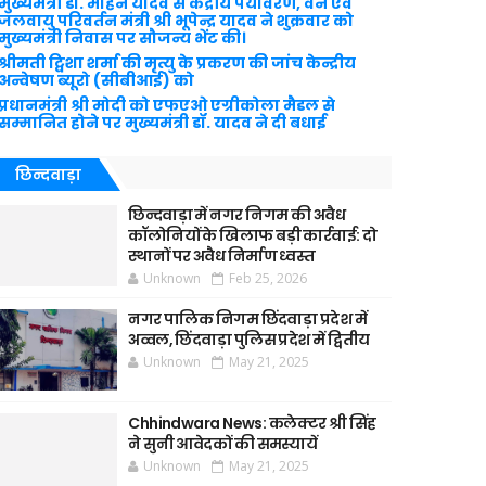
मुख्यमंत्री डॉ. मोहन यादव से केंद्रीय पर्यावरण, वन एवं
जलवायु परिवर्तन मंत्री श्री भूपेन्द्र यादव ने शुक्रवार को
मुख्यमंत्री निवास पर सौजन्य भेंट की।
श्रीमती ट्विशा शर्मा की मृत्यु के प्रकरण की जांच केन्द्रीय
अन्वेषण ब्यूरो (सीबीआई) को
प्रधानमंत्री श्री मोदी को एफएओ एग्रीकोला मैडल से
सम्मानित होने पर मुख्यमंत्री डॉ. यादव ने दी बधाई
छिन्दवाड़ा
छिन्दवाड़ा में नगर निगम की अवैध
कॉलोनियों के खिलाफ बड़ी कार्रवाई: दो
स्थानों पर अवैध निर्माण ध्वस्त
Unknown
Feb 25, 2026
नगर पालिक निगम छिंदवाड़ा प्रदेश में
अव्वल, छिंदवाड़ा पुलिस प्रदेश में द्वितीय
Unknown
May 21, 2025
Chhindwara News: कलेक्टर श्री सिंह
ने सुनी आवेदकों की समस्यायें
Unknown
May 21, 2025