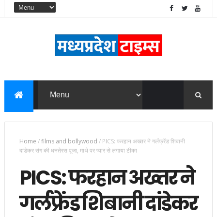
Home
/
films and bollywood
/
PICS: फरहान अख्‍तर ने गर्लफ्रेंड श‍िबानी
दांडेकर संग की धनतेरस पूजा, माथे पर प्‍यार से लगाया टीका
PICS: फरहान अख्‍तर ने
गर्लफ्रेंड श‍िबानी दांडेकर