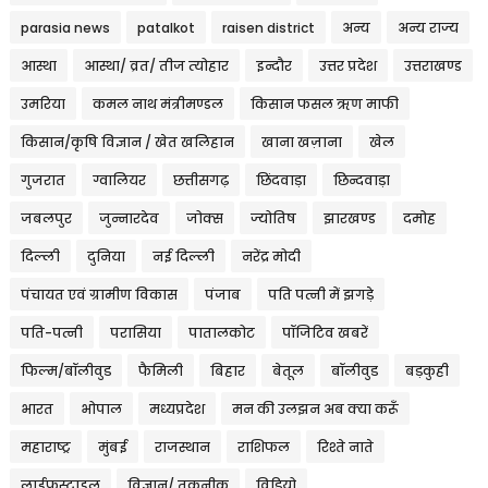
parasia news
patalkot
raisen district
अन्य
अन्य राज्य
आस्था
आस्था/ व्रत/ तीज त्‍योहार
इन्दौर
उत्तर प्रदेश
उत्तराखण्ड
उमरिया
कमल नाथ मंत्रीमण्डल
किसान फसल ऋण माफी
किसान/कृषि विज्ञान / खेत खलिहान
खाना खज़ाना
खेल
गुजरात
ग्वालियर
छत्तीसगढ़
छिंदवाड़ा
छिन्दवाड़ा
जबलपुर
जुन्नारदेव
जोक्स
ज्योतिष
झारखण्ड
दमोह
दिल्ली
दुनिया
नई दिल्ली
नरेंद्र मोदी
पंचायत एवं ग्रामीण विकास
पंजाब
पति पत्नी में झगड़े
पति-पत्नी
परासिया
पातालकोट
पॉजिटिव खबरें
फिल्म/बॉलीवुड
फैमिली
बिहार
बेतूल
बॉलीवुड
बड़कुही
भारत
भोपाल
मध्यप्रदेश
मन की उलझन अब क्या करूँ
महाराष्ट्र
मुंबई
राजस्थान
राशिफल
रिश्ते नाते
लाईफस्टाइल
विज्ञान/ तकनीक
विडियो