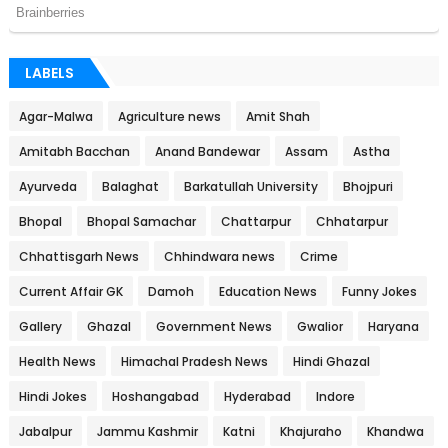
LABELS
Agar-Malwa
Agriculture news
Amit Shah
Amitabh Bacchan
Anand Bandewar
Assam
Astha
Ayurveda
Balaghat
Barkatullah University
Bhojpuri
Bhopal
Bhopal Samachar
Chattarpur
Chhatarpur
Chhattisgarh News
Chhindwara news
Crime
Current Affair GK
Damoh
Education News
Funny Jokes
Gallery
Ghazal
Government News
Gwalior
Haryana
Health News
Himachal Pradesh News
Hindi Ghazal
Hindi Jokes
Hoshangabad
Hyderabad
Indore
Jabalpur
Jammu Kashmir
Katni
Khajuraho
Khandwa