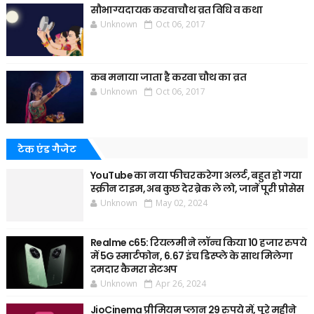
सौभाग्यदायक करवाचौथ व्रत विधि व कथा
Unknown
Oct 06, 2017
कब मनाया जाता है करवा चौथ का व्रत
Unknown
Oct 06, 2017
टेक एंड गैजेट
YouTube का नया फीचर करेगा अलर्ट, बहुत हो गया
स्क्रीन टाइम, अब कुछ देर ब्रेक ले लो, जानें पूरी प्रोसेस
Unknown
May 02, 2024
Realme c65: रियलमी ने लॉन्च किया 10 हजार रुपये
में 5G स्मार्टफोन, 6.67 इंच डिस्प्ले के साथ मिलेगा
दमदार कैमरा सेटअप
Unknown
Apr 26, 2024
JioCinema प्रीमियम प्लान 29 रुपये में, पूरे महीने