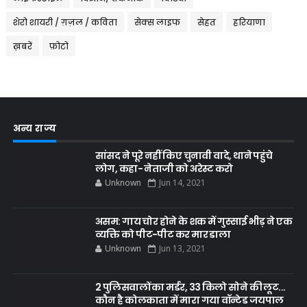
शेरो शायरी / ग़ज़ल / कविता
सेक्स लाइफ
सेहत
हरियाणा
ख़बरें
फ़ोटो
अन्य राज्य
सांसद ने पूरे नहीं किए चुनावी वादे, थाने पहुंचे
लोग, कहा- नेताजी को अरेस्ट करो
Unknown
Jun 14, 2021
असम: गाय चोर होने के शक में गुस्साई भीड़ ने एक
व्यक्ति को पीट-पीट कर मार डाला
Unknown
Jun 13, 2021
2 पुलिसवालों का मर्डर, 33 किलो सोने की लूट...
कौन है कोलकाता में मारा गया वॉन्टेड जयपाल