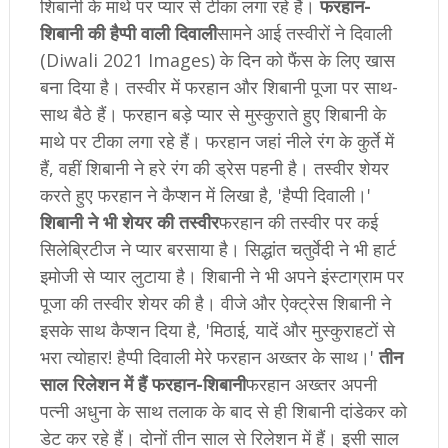
श‍िबानी के माथे पर प्‍यार से टीका लगा रहे हैं।
फरहान-
श‍िबानी की हैप्‍पी वाली दिवाली
सामने आई तस्‍वीरों ने दिवाली
(Diwali 2021 Images) के दिन को फैंस के लिए खास
बना दिया है। तस्‍वीर में फरहान और श‍िबानी पूजा पर साथ-
साथ बैठे हैं। फरहान बड़े प्‍यार से मुस्‍कुराते हुए श‍िबानी के
माथे पर टीका लगा रहे हैं। फरहान जहां नीले रंग के कुर्ते में
हैं, वहीं श‍िबानी ने हरे रंग की ड्रेस पहनी है। तस्‍वीर शेयर
करते हुए फरहान ने कैप्‍शन में लिखा है, 'हैप्‍पी दिवाली।'
श‍िबानी ने भी शेयर की तस्‍वीर
फरहान की तस्‍वीर पर कई
सिलेब्रिटीज ने प्‍यार बरसाया है। सिद्धांत चतुर्वेदी ने भी हार्ट
इमोजी से प्‍यार लुटाया है। श‍िबानी ने भी अपने इंस्‍टाग्राम पर
पूजा की तस्‍वीर शेयर की है। वीजे और ऐक्‍ट्रेस श‍िबानी ने
इसके साथ कैप्‍शन दिया है, 'मिठाई, यादें और मुस्‍कुराहटों से
भरा त्‍योहार! हैप्‍पी दिवाली मेरे फरहान अख्‍तर के साथ।'
तीन
साल रिलेशन में हैं फरहान-श‍िबानी
फरहान अख्‍तर अपनी
पत्‍नी अधुना के साथ तलाक के बाद से ही श‍िबानी दांडेकर को
डेट कर रहे हैं। दोनों तीन साल से रिलेशन में हैं। इसी साल