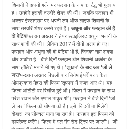
श‍िबानी ने अपनी गर्दन पर फरहान के नाम का टैटू भी गुदवाया
है। उन्‍होंने इसकी तस्‍वीरें शेयर की थीं। जबकि फरहान भी
अक्‍सर इंस्‍टाग्राम पर अपनी लव ऑफ लाइफ श‍िबानी के
साथ तस्‍वीरें शेयर करते रहते हैं।
अधुना और फरहान की हैं
दो बेटियां
फरहान अख्‍तर ने हेयर स्‍टाइलिस्‍ट अधुना भबानी के
साथ शादी की थी। लेकिन 2017 में दोनों अलग हो गए।
फरहान और अधुना की दो बेटियां भी हैं, जिनका नाम शक्‍या
और अकीरा है। बीते दिनों फरहान और श‍िबानी अकीरा के
साथ हॉलिडे मनाने भी गए थे।
'तूफान' के बाद अब 'जी ले
जरा'
फरहान अख्‍तर पिछली बार सिनेमाई पर्दे पर राकेश
ओमप्रकाश मेहरा की फिल्‍म 'तूफान' में नजर आए थे। यह
फिल्म ओटीटी पर रिलीज हुई थी। फिल्‍म में फरहान के साथ
परेश रावल और मृणाल ठाकुर थीं। फरहान ने बीते दिनों 'जी
ले जरा' फिल्‍म की घोषणा की है। इसे 'जिंदगी ना मिलेगी
दोबारा' का सीक्‍वल माना जा रहा है। फरहान इस फिल्‍म को
डायरेक्‍ट करेंगे। फिल्‍म में गर्ल गैंग रोड ट्रिप पर जाएगी। 'जी