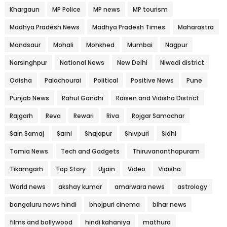
Khargaun
MP Police
MP news
MP tourism
Madhya Pradesh News
Madhya Pradesh Times
Maharastra
Mandsaur
Mohali
Mohkhed
Mumbai
Nagpur
Narsinghpur
National News
New Delhi
Niwadi district
Odisha
Palachourai
Political
Positive News
Pune
Punjab News
Rahul Gandhi
Raisen and Vidisha District
Rajgarh
Reva
Rewari
Riva
Rojgar Samachar
Sain Samaj
Sarni
Shajapur
Shivpuri
Sidhi
Tamia News
Tech and Gadgets
Thiruvananthapuram
Tikamgarh
Top Story
Ujjain
Video
Vidisha
World news
akshay kumar
amarwara news
astrology
bangaluru news hindi
bhojpuri cinema
bihar news
films and bollywood
hindi kahaniya
mathura