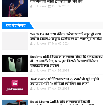
कब मनाया जाता है करवा चौथ का व्रत
Unknown
Oct 06, 2017
टेक एंड गैजेट
YouTube का नया फीचर करेगा अलर्ट, बहुत हो गया
स्क्रीन टाइम, अब कुछ देर ब्रेक ले लो, जानें पूरी प्रोसेस
Unknown
May 02, 2024
Realme c65: रियलमी ने लॉन्च किया 10 हजार रुपये
में 5G स्मार्टफोन, 6.67 इंच डिस्प्ले के साथ मिलेगा
दमदार कैमरा सेटअप
Unknown
Apr 26, 2024
JioCinema प्रीमियम प्लान 29 रुपये में, पूरे महीने
उठाएं ऐड-फ्री 4K वीडियो स्ट्रीमिंग का मजा
Unknown
Apr 25, 2024
Boat Storm Call 3: बोट ने लॉन्च की सस्ती