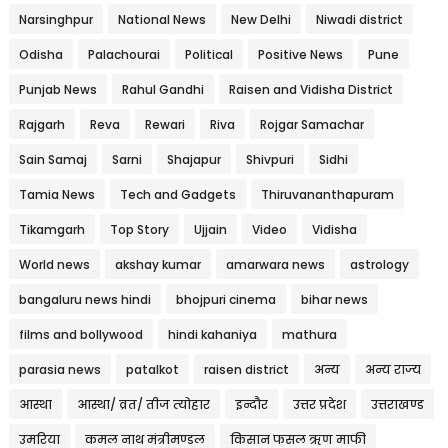
Narsinghpur
National News
New Delhi
Niwadi district
Odisha
Palachourai
Political
Positive News
Pune
Punjab News
Rahul Gandhi
Raisen and Vidisha District
Rajgarh
Reva
Rewari
Riva
Rojgar Samachar
Sain Samaj
Sarni
Shajapur
Shivpuri
Sidhi
Tamia News
Tech and Gadgets
Thiruvananthapuram
Tikamgarh
Top Story
Ujjain
Video
Vidisha
World news
akshay kumar
amarwara news
astrology
bangaluru news hindi
bhojpuri cinema
bihar news
films and bollywood
hindi kahaniya
mathura
parasia news
patalkot
raisen district
अन्य
अन्य राज्य
आस्था
आस्था/ व्रत/ तीज त्‍योहार
इन्दौर
उत्तर प्रदेश
उत्तराखण्ड
उमरिया
कमल नाथ मंत्रीमण्डल
किसान फसल ऋण माफी