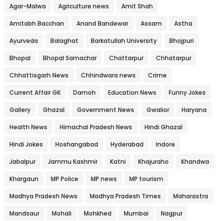
Agar-Malwa
Agriculture news
Amit Shah
Amitabh Bacchan
Anand Bandewar
Assam
Astha
Ayurveda
Balaghat
Barkatullah University
Bhojpuri
Bhopal
Bhopal Samachar
Chattarpur
Chhatarpur
Chhattisgarh News
Chhindwara news
Crime
Current Affair GK
Damoh
Education News
Funny Jokes
Gallery
Ghazal
Government News
Gwalior
Haryana
Health News
Himachal Pradesh News
Hindi Ghazal
Hindi Jokes
Hoshangabad
Hyderabad
Indore
Jabalpur
Jammu Kashmir
Katni
Khajuraho
Khandwa
Khargaun
MP Police
MP news
MP tourism
Madhya Pradesh News
Madhya Pradesh Times
Maharastra
Mandsaur
Mohali
Mohkhed
Mumbai
Nagpur