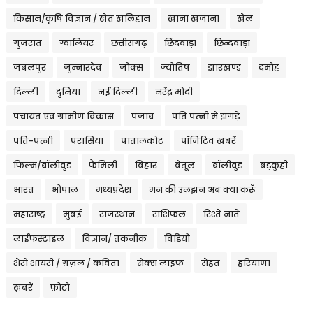
किसान/कृषि विज्ञान / खेत खलिहान
खाना खज़ाना
खेल
गुजरात
ग्वालियर
छत्तीसगढ़
छिंदवाड़ा
छिन्दवाड़ा
जबलपुर
जुन्नारदेव
जोक्स
ज्योतिष
झारखण्ड
दमोह
दिल्ली
दुनिया
नई दिल्ली
नरेंद्र मोदी
पंचायत एवं ग्रामीण विकास
पंजाब
पति पत्नी में झगड़े
पति-पत्नी
परासिया
पातालकोट
पॉजिटिव खबरें
फिल्म/बॉलीवुड
फैमिली
बिहार
बेतूल
बॉलीवुड
बड़कुही
भारत
भोपाल
मध्यप्रदेश
मन की उलझन अब क्या करूँ
महाराष्ट्र
मुंबई
राजस्थान
राशिफल
रिश्ते नाते
लाईफस्टाइल
विज्ञान/ तकनीक
विडियो
शेरो शायरी / ग़ज़ल / कविता
सेक्स लाइफ
सेहत
हरियाणा
ख़बरें
फ़ोटो