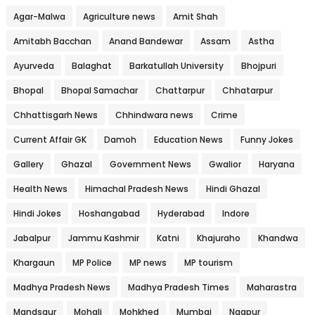
Agar-Malwa
Agriculture news
Amit Shah
Amitabh Bacchan
Anand Bandewar
Assam
Astha
Ayurveda
Balaghat
Barkatullah University
Bhojpuri
Bhopal
Bhopal Samachar
Chattarpur
Chhatarpur
Chhattisgarh News
Chhindwara news
Crime
Current Affair GK
Damoh
Education News
Funny Jokes
Gallery
Ghazal
Government News
Gwalior
Haryana
Health News
Himachal Pradesh News
Hindi Ghazal
Hindi Jokes
Hoshangabad
Hyderabad
Indore
Jabalpur
Jammu Kashmir
Katni
Khajuraho
Khandwa
Khargaun
MP Police
MP news
MP tourism
Madhya Pradesh News
Madhya Pradesh Times
Maharastra
Mandsaur
Mohali
Mohkhed
Mumbai
Nagpur