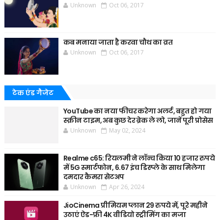
Unknown
Oct 06, 2017
कब मनाया जाता है करवा चौथ का व्रत
Unknown
Oct 06, 2017
टेक एंड गैजेट
YouTube का नया फीचर करेगा अलर्ट, बहुत हो गया
स्क्रीन टाइम, अब कुछ देर ब्रेक ले लो, जानें पूरी प्रोसेस
Unknown
May 02, 2024
Realme c65: रियलमी ने लॉन्च किया 10 हजार रुपये
में 5G स्मार्टफोन, 6.67 इंच डिस्प्ले के साथ मिलेगा
दमदार कैमरा सेटअप
Unknown
Apr 26, 2024
JioCinema प्रीमियम प्लान 29 रुपये में, पूरे महीने
उठाएं ऐड-फ्री 4K वीडियो स्ट्रीमिंग का मजा