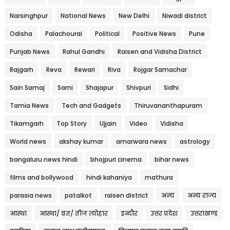
Narsinghpur
National News
New Delhi
Niwadi district
Odisha
Palachourai
Political
Positive News
Pune
Punjab News
Rahul Gandhi
Raisen and Vidisha District
Rajgarh
Reva
Rewari
Riva
Rojgar Samachar
Sain Samaj
Sarni
Shajapur
Shivpuri
Sidhi
Tamia News
Tech and Gadgets
Thiruvananthapuram
Tikamgarh
Top Story
Ujjain
Video
Vidisha
World news
akshay kumar
amarwara news
astrology
bangaluru news hindi
bhojpuri cinema
bihar news
films and bollywood
hindi kahaniya
mathura
parasia news
patalkot
raisen district
अन्य
अन्य राज्य
आस्था
आस्था/ व्रत/ तीज त्‍योहार
इन्दौर
उत्तर प्रदेश
उत्तराखण्ड