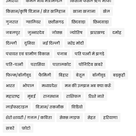
उमरिया
कमल नाथ मंत्रीमण्डल
किसान फसल ऋण माफी
किसान/कृषि विज्ञान / खेत खलिहान
खाना खज़ाना
खेल
गुजरात
ग्वालियर
छत्तीसगढ़
छिंदवाड़ा
छिन्दवाड़ा
जबलपुर
जुन्नारदेव
जोक्स
ज्योतिष
झारखण्ड
दमोह
दिल्ली
दुनिया
नई दिल्ली
नरेंद्र मोदी
पंचायत एवं ग्रामीण विकास
पंजाब
पति पत्नी में झगड़े
पति-पत्नी
परासिया
पातालकोट
पॉजिटिव खबरें
फिल्म/बॉलीवुड
फैमिली
बिहार
बेतूल
बॉलीवुड
बड़कुही
भारत
भोपाल
मध्यप्रदेश
मन की उलझन अब क्या करूँ
महाराष्ट्र
मुंबई
राजस्थान
राशिफल
रिश्ते नाते
लाईफस्टाइल
विज्ञान/ तकनीक
विडियो
शेरो शायरी / ग़ज़ल / कविता
सेक्स लाइफ
सेहत
हरियाणा
ख़बरें
फ़ोटो