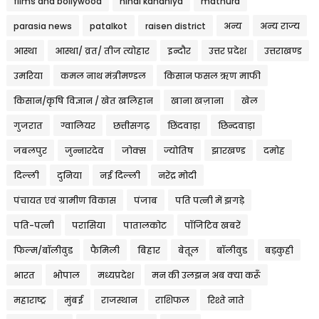
films and bollywood
hindi kahaniya
mathura
parasia news
patalkot
raisen district
अन्य
अन्य राज्य
आस्था
आस्था/ व्रत/ तीज त्‍योहार
इन्दौर
उत्तर प्रदेश
उत्तराखण्ड
उमरिया
कमल नाथ मंत्रीमण्डल
किसान फसल ऋण माफी
किसान/कृषि विज्ञान / खेत खलिहान
खाना खज़ाना
खेल
गुजरात
ग्वालियर
छत्तीसगढ़
छिंदवाड़ा
छिन्दवाड़ा
जबलपुर
जुन्नारदेव
जोक्स
ज्योतिष
झारखण्ड
दमोह
दिल्ली
दुनिया
नई दिल्ली
नरेंद्र मोदी
पंचायत एवं ग्रामीण विकास
पंजाब
पति पत्नी में झगड़े
पति-पत्नी
परासिया
पातालकोट
पॉजिटिव खबरें
फिल्म/बॉलीवुड
फैमिली
बिहार
बेतूल
बॉलीवुड
बड़कुही
भारत
भोपाल
मध्यप्रदेश
मन की उलझन अब क्या करूँ
महाराष्ट्र
मुंबई
राजस्थान
राशिफल
रिश्ते नाते