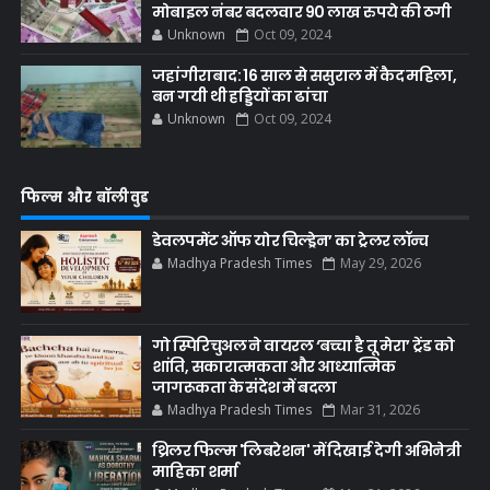
मोबाइल नंबर बदलवार 90 लाख रुपये की ठगी
Unknown
Oct 09, 2024
जहांगीराबाद: 16 साल से ससुराल में कैद महिला,
बन गयी थी हड्डियों का ढांचा
Unknown
Oct 09, 2024
फिल्म और बॉलीवुड
डेवलपमेंट ऑफ योर चिल्ड्रेन’ का ट्रेलर लॉन्च
Madhya Pradesh Times
May 29, 2026
गो स्पिरिचुअल ने वायरल ‘बच्चा है तू मेरा’ ट्रेंड को
शांति, सकारात्मकता और आध्यात्मिक
जागरूकता के संदेश में बदला
Madhya Pradesh Times
Mar 31, 2026
थ्रिलर फिल्म 'लिबरेशन' में दिखाई देगी अभिनेत्री
माहिका शर्मा