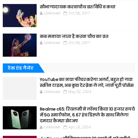
सौभाग्यदायक करवाचौथ व्रत विधि व कथा
Unknown
Oct 06, 2017
कब मनाया जाता है करवा चौथ का व्रत
Unknown
Oct 06, 2017
टेक एंड गैजेट
YouTube का नया फीचर करेगा अलर्ट, बहुत हो गया
स्क्रीन टाइम, अब कुछ देर ब्रेक ले लो, जानें पूरी प्रोसेस
Unknown
May 02, 2024
Realme c65: रियलमी ने लॉन्च किया 10 हजार रुपये
में 5G स्मार्टफोन, 6.67 इंच डिस्प्ले के साथ मिलेगा
दमदार कैमरा सेटअप
Unknown
Apr 26, 2024