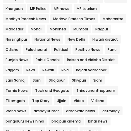
Khargaun
MP Police
MP news
MP tourism
Madhya Pradesh News
Madhya Pradesh Times
Maharastra
Mandsaur
Mohali
Mohkhed
Mumbai
Nagpur
Narsinghpur
National News
New Delhi
Niwadi district
Odisha
Palachourai
Political
Positive News
Pune
Punjab News
Rahul Gandhi
Raisen and Vidisha District
Rajgarh
Reva
Rewari
Riva
Rojgar Samachar
Sain Samaj
Sarni
Shajapur
Shivpuri
Sidhi
Tamia News
Tech and Gadgets
Thiruvananthapuram
Tikamgarh
Top Story
Ujjain
Video
Vidisha
World news
akshay kumar
amarwara news
astrology
bangaluru news hindi
bhojpuri cinema
bihar news