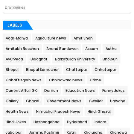
LABELS
Agar-Malwa
Agriculture news
Amit Shah
Amitabh Bacchan
Anand Bandewar
Assam
Astha
Ayurveda
Balaghat
Barkatullah University
Bhojpuri
Bhopal
Bhopal Samachar
Chattarpur
Chhatarpur
Chhattisgarh News
Chhindwara news
Crime
Current Affair GK
Damoh
Education News
Funny Jokes
Gallery
Ghazal
Government News
Gwalior
Haryana
Health News
Himachal Pradesh News
Hindi Ghazal
Hindi Jokes
Hoshangabad
Hyderabad
Indore
Jabalpur
Jammu Kashmir
Katni
Khajuraho
Khandwa