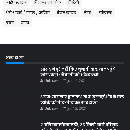
लाईफस्टाइल
विज्ञान/ तकनीक
विडियो
शेरो शायरी / ग़ज़ल / कविता
सेक्स लाइफ
सेहत
हरियाणा
ख़बरें
फ़ोटो
अन्य राज्य
सांसद ने पूरे नहीं किए चुनावी वादे, थाने पहुंचे
लोग, कहा- नेताजी को अरेस्ट करो
Unknown
Jun 14, 2021
असम: गाय चोर होने के शक में गुस्साई भीड़ ने एक
व्यक्ति को पीट-पीट कर मार डाला
Unknown
Jun 13, 2021
2 पुलिसवालों का मर्डर, 33 किलो सोने की लूट...