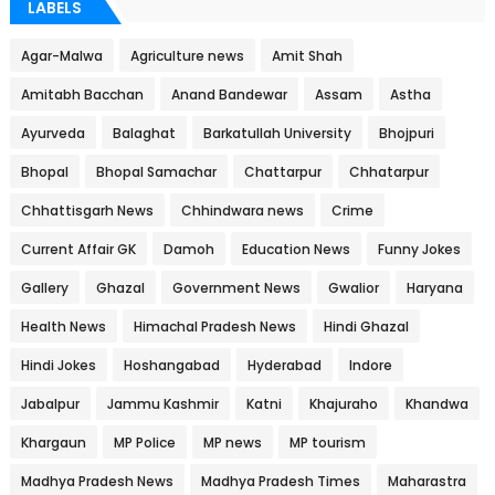
LABELS
Agar-Malwa
Agriculture news
Amit Shah
Amitabh Bacchan
Anand Bandewar
Assam
Astha
Ayurveda
Balaghat
Barkatullah University
Bhojpuri
Bhopal
Bhopal Samachar
Chattarpur
Chhatarpur
Chhattisgarh News
Chhindwara news
Crime
Current Affair GK
Damoh
Education News
Funny Jokes
Gallery
Ghazal
Government News
Gwalior
Haryana
Health News
Himachal Pradesh News
Hindi Ghazal
Hindi Jokes
Hoshangabad
Hyderabad
Indore
Jabalpur
Jammu Kashmir
Katni
Khajuraho
Khandwa
Khargaun
MP Police
MP news
MP tourism
Madhya Pradesh News
Madhya Pradesh Times
Maharastra