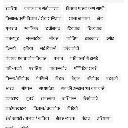
उमरिया
कमल नाथ मंत्रीमण्डल
किसान फसल ऋण माफी
किसान/कृषि विज्ञान / खेत खलिहान
खाना खज़ाना
खेल
गुजरात
ग्वालियर
छत्तीसगढ़
छिंदवाड़ा
छिन्दवाड़ा
जबलपुर
जुन्नारदेव
जोक्स
ज्योतिष
झारखण्ड
दमोह
दिल्ली
दुनिया
नई दिल्ली
नरेंद्र मोदी
पंचायत एवं ग्रामीण विकास
पंजाब
पति पत्नी में झगड़े
पति-पत्नी
परासिया
पातालकोट
पॉजिटिव खबरें
फिल्म/बॉलीवुड
फैमिली
बिहार
बेतूल
बॉलीवुड
बड़कुही
भारत
भोपाल
मध्यप्रदेश
मन की उलझन अब क्या करूँ
महाराष्ट्र
मुंबई
राजस्थान
राशिफल
रिश्ते नाते
लाईफस्टाइल
विज्ञान/ तकनीक
विडियो
शेरो शायरी / ग़ज़ल / कविता
सेक्स लाइफ
सेहत
हरियाणा