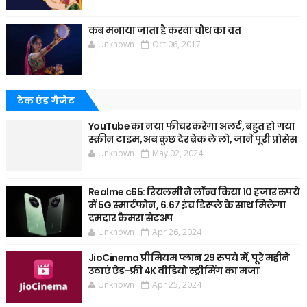
कब मनाया जाता है करवा चौथ का व्रत
Unknown
Oct 06, 2017
टेक एंड गैजेट
YouTube का नया फीचर करेगा अलर्ट, बहुत हो गया
स्क्रीन टाइम, अब कुछ देर ब्रेक ले लो, जानें पूरी प्रोसेस
Unknown
May 02, 2024
Realme c65: रियलमी ने लॉन्च किया 10 हजार रुपये
में 5G स्मार्टफोन, 6.67 इंच डिस्प्ले के साथ मिलेगा
दमदार कैमरा सेटअप
Unknown
Apr 26, 2024
JioCinema प्रीमियम प्लान 29 रुपये में, पूरे महीने
उठाएं ऐड-फ्री 4K वीडियो स्ट्रीमिंग का मजा
Unknown
Apr 25, 2024