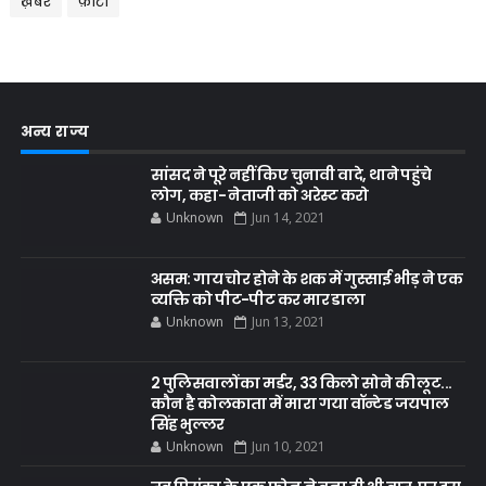
ख़बरें
फ़ोटो
अन्य राज्य
सांसद ने पूरे नहीं किए चुनावी वादे, थाने पहुंचे
लोग, कहा- नेताजी को अरेस्ट करो
Unknown
Jun 14, 2021
असम: गाय चोर होने के शक में गुस्साई भीड़ ने एक
व्यक्ति को पीट-पीट कर मार डाला
Unknown
Jun 13, 2021
2 पुलिसवालों का मर्डर, 33 किलो सोने की लूट...
कौन है कोलकाता में मारा गया वॉन्टेड जयपाल
सिंह भुल्लर
Unknown
Jun 10, 2021