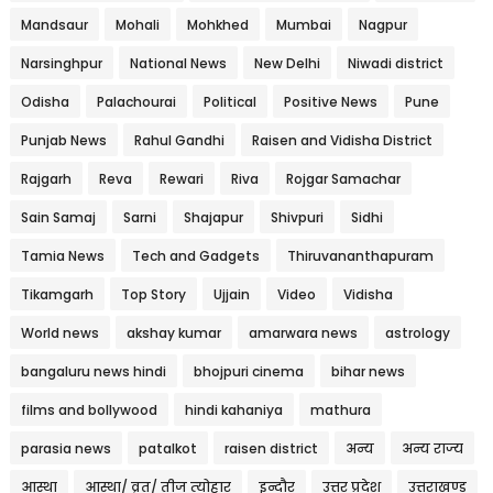
Mandsaur
Mohali
Mohkhed
Mumbai
Nagpur
Narsinghpur
National News
New Delhi
Niwadi district
Odisha
Palachourai
Political
Positive News
Pune
Punjab News
Rahul Gandhi
Raisen and Vidisha District
Rajgarh
Reva
Rewari
Riva
Rojgar Samachar
Sain Samaj
Sarni
Shajapur
Shivpuri
Sidhi
Tamia News
Tech and Gadgets
Thiruvananthapuram
Tikamgarh
Top Story
Ujjain
Video
Vidisha
World news
akshay kumar
amarwara news
astrology
bangaluru news hindi
bhojpuri cinema
bihar news
films and bollywood
hindi kahaniya
mathura
parasia news
patalkot
raisen district
अन्य
अन्य राज्य
आस्था
आस्था/ व्रत/ तीज त्‍योहार
इन्दौर
उत्तर प्रदेश
उत्तराखण्ड