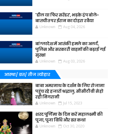
'डील या फिर सरेंडर', भड़के ट्रंप बोले-
बातचीत पर ईरान का दोहरा रवैया
Unknown
Aug 04, 2026
बांग्लादेश में आतंकी हमले का अलर्ट,
पुलिस और सरकारी वाहनों की बढ़ाई गई
सुरक्षा
Unknown
Aug 03, 2026
आस्था/ व्रत/ तीज त्‍योहार
बाबा अमरनाथ के दर्शन के लिए रोजाना
पहुंच रहे हजारों श्रद्धालु, सीसीटीवी से हो
रही निगरानी
Unknown
Jul 15, 2023
शरद पूर्णिमा के दिन करें महालक्ष्मी की
पूजा, पूजा विधि और व्रत कथा
Unknown
Oct 30, 2020