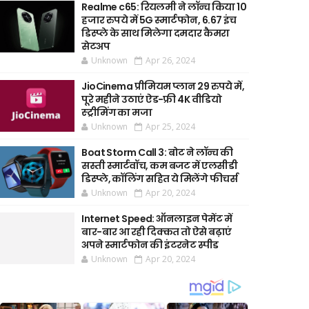
Realme c65: रियलमी ने लॉन्च किया 10
हजार रुपये में 5G स्मार्टफोन, 6.67 इंच
डिस्प्ले के साथ मिलेगा दमदार कैमरा
सेटअप
Unknown
Apr 26, 2024
JioCinema प्रीमियम प्लान 29 रुपये में,
पूरे महीने उठाएं ऐड-फ्री 4K वीडियो
स्ट्रीमिंग का मजा
Unknown
Apr 25, 2024
Boat Storm Call 3: बोट ने लॉन्च की
सस्ती स्मार्टवॉच, कम बजट में एलसीडी
डिस्प्ले, कॉलिंग सहित ये मिलेंगे फीचर्स
Unknown
Apr 20, 2024
Internet Speed: ऑनलाइन पेमेंट में
बार-बार आ रही दिक्कत तो ऐसे बढ़ाएं
अपने स्मार्टफोन की इंटरनेट स्पीड
Unknown
Apr 20, 2024