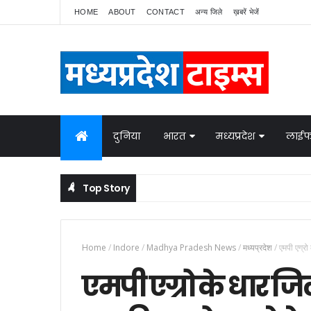
HOME
ABOUT
CONTACT
अन्य जिले
ख़बरें भेजें
दुनिया
भारत
मध्यप्रदेश
लाईफ
Top Story
Home
/
Indore
/
Madhya Pradesh News
/
मध्यप्रदेश
/
एमपी एग्रो
एमपी एग्रो के धार जिल