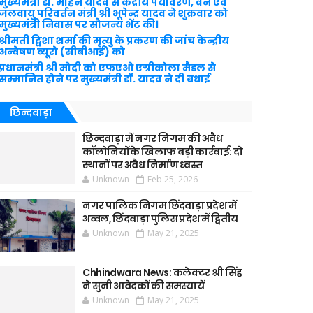
मुख्यमंत्री डॉ. मोहन यादव से केंद्रीय पर्यावरण, वन एवं
जलवायु परिवर्तन मंत्री श्री भूपेन्द्र यादव ने शुक्रवार को
मुख्यमंत्री निवास पर सौजन्य भेंट की।
श्रीमती ट्विशा शर्मा की मृत्यु के प्रकरण की जांच केन्द्रीय
अन्वेषण ब्यूरो (सीबीआई) को
प्रधानमंत्री श्री मोदी को एफएओ एग्रीकोला मैडल से
सम्मानित होने पर मुख्यमंत्री डॉ. यादव ने दी बधाई
छिन्दवाड़ा
छिन्दवाड़ा में नगर निगम की अवैध
कॉलोनियों के खिलाफ बड़ी कार्रवाई: दो
स्थानों पर अवैध निर्माण ध्वस्त
Unknown
Feb 25, 2026
नगर पालिक निगम छिंदवाड़ा प्रदेश में
अव्वल, छिंदवाड़ा पुलिस प्रदेश में द्वितीय
Unknown
May 21, 2025
Chhindwara News: कलेक्टर श्री सिंह
ने सुनी आवेदकों की समस्यायें
Unknown
May 21, 2025