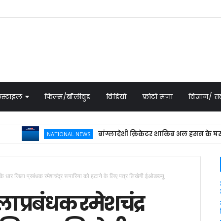
स्टाइल
फिल्म/बॉलीवुड
विडियो
फ़ोटो मज़ा
विज्ञान/
बांग्लादेशी क्रिकेटर शाकिब अल हसन के घर पेट्रोल बम
NATIONAL NEWS
 के धार जिला प्रबंधक रमेशचंद्र रूपारिया को हटाने के लिए पत्र लिखेगी ईओडब्ल्यू
ा प्रबंधक रमेशचंद्र