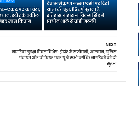
SH NEWS
देवास में कृष्ण जन्माष्टमी पर दिंडी
 एक-एक रुपए का चंदा,
यात्रा की धूम, 115 वर्ष पुराना है
पहचान, इंदौर के वकील
इतिहास, महाराज विक्रम सिंह ने
ै बेहद खास किताब
प्राचीन भाले से तोड़ी मटकी
NEXT
नागरिक सुरक्षा दिवस विशेष : इंदौर में संजीवनी, आलंबन, पुलिस
पंचायत और वी केयर फार यू ने सभी वर्गों के नागरिकों को दी
सुरक्षा