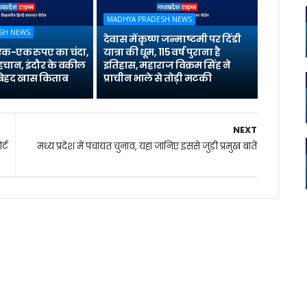
MADHYA PRADESH NEWS
SH NEWS
देवास में कृष्ण जन्माष्टमी पर दिंडी
 एक-एक रुपए का चंदा,
यात्रा की धूम, 115 वर्ष पुराना है
पहचान, इंदौर के वकील
इतिहास, महाराज विक्रम सिंह ने
ै बेहद खास किताब
प्राचीन भाले से तोड़ी मटकी
NEXT
्ट
मध्य प्रदेश में पंचायत चुनाव, यहां जानिए इससे जुड़ी प्रमुख बातें