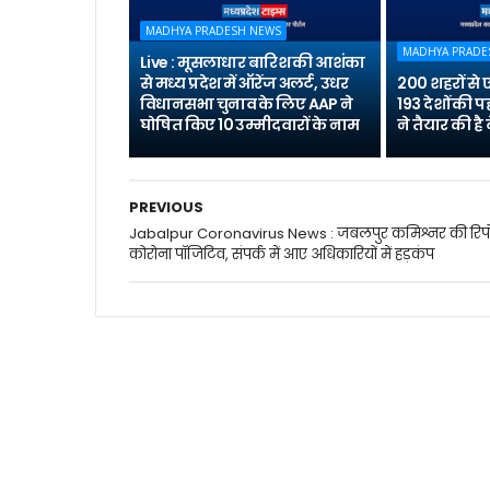
MADHYA PRADESH NEWS
MADHYA PRADE
Live : मूसलाधार बारिश की आशंका
से मध्य प्रदेश में ऑरेंज अलर्ट, उधर
200 शहरों से
विधानसभा चुनाव के लिए AAP ने
193 देशों की 
घोषित किए 10 उम्मीदवारों के नाम
ने तैयार की ह
PREVIOUS
Jabalpur Coronavirus News : जबलपुर कमिश्नर की रिपोर
कोरोना पॉजिटिव, संपर्क में आए अधिकारियों में हड़कंप