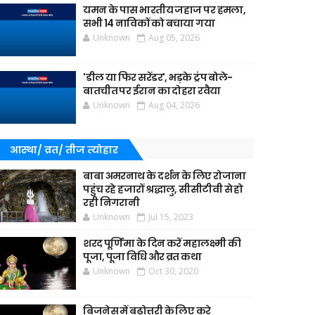
यमन के पास भारतीय जहाज पर हमला,
सभी 14 नाविकों को बचाया गया
Unknown
Aug 05, 2026
'डील या फिर सरेंडर', भड़के ट्रंप बोले-
बातचीत पर ईरान का दोहरा रवैया
Unknown
Aug 04, 2026
आस्था/ व्रत/ तीज त्‍योहार
बाबा अमरनाथ के दर्शन के लिए रोजाना
पहुंच रहे हजारों श्रद्धालु, सीसीटीवी से हो
रही निगरानी
Unknown
Jul 15, 2023
शरद पूर्णिमा के दिन करें महालक्ष्मी की
पूजा, पूजा विधि और व्रत कथा
Unknown
Oct 30, 2020
बिजनेस में बढ़ोत्तरी के लिए करे