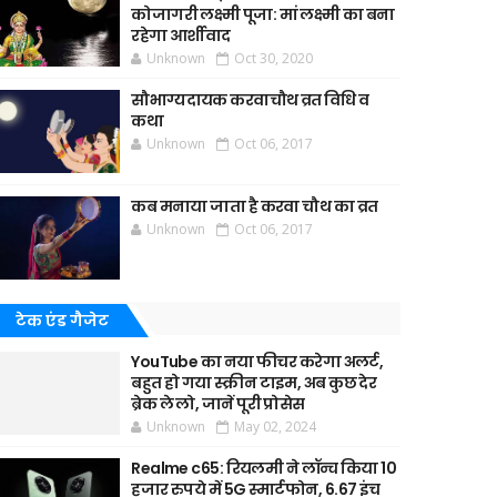
कोजागरी लक्ष्मी पूजा: मां लक्ष्मी का बना
रहेगा आर्शीवाद
Unknown
Oct 30, 2020
सौभाग्यदायक करवाचौथ व्रत विधि व
कथा
Unknown
Oct 06, 2017
कब मनाया जाता है करवा चौथ का व्रत
Unknown
Oct 06, 2017
टेक एंड गैजेट
YouTube का नया फीचर करेगा अलर्ट,
बहुत हो गया स्क्रीन टाइम, अब कुछ देर
ब्रेक ले लो, जानें पूरी प्रोसेस
Unknown
May 02, 2024
Realme c65: रियलमी ने लॉन्च किया 10
हजार रुपये में 5G स्मार्टफोन, 6.67 इंच