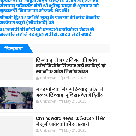
मुख्यमंत्री डॉ. मोहन यादव से केंद्रीय पर्यावरण, वन एवं
जलवायु परिवर्तन मंत्री श्री भूपेन्द्र यादव ने शुक्रवार को
मुख्यमंत्री निवास पर सौजन्य भेंट की।
श्रीमती ट्विशा शर्मा की मृत्यु के प्रकरण की जांच केन्द्रीय
अन्वेषण ब्यूरो (सीबीआई) को
प्रधानमंत्री श्री मोदी को एफएओ एग्रीकोला मैडल से
सम्मानित होने पर मुख्यमंत्री डॉ. यादव ने दी बधाई
छिन्दवाड़ा
छिन्दवाड़ा में नगर निगम की अवैध
कॉलोनियों के खिलाफ बड़ी कार्रवाई: दो
स्थानों पर अवैध निर्माण ध्वस्त
Unknown
Feb 25, 2026
नगर पालिक निगम छिंदवाड़ा प्रदेश में
अव्वल, छिंदवाड़ा पुलिस प्रदेश में द्वितीय
Unknown
May 21, 2025
Chhindwara News: कलेक्टर श्री सिंह
ने सुनी आवेदकों की समस्यायें
Unknown
May 21, 2025