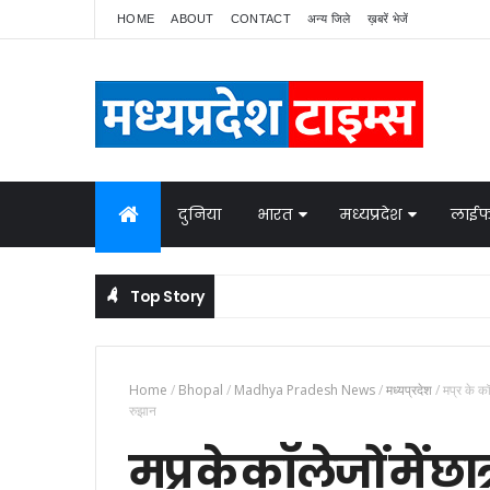
HOME
ABOUT
CONTACT
अन्य जिले
ख़बरें भेजें
दुनिया
भारत
मध्यप्रदेश
लाईफ
Top Story
नेपाल में बवाल, भारत ने बॉर्डर पर बढ़ाई निगरानी
NATIONAL NEWS
Home
/
Bhopal
/
Madhya Pradesh News
/
मध्यप्रदेश
/
मप्र के क
रुझान
मप्र के कॉलेजों में छा