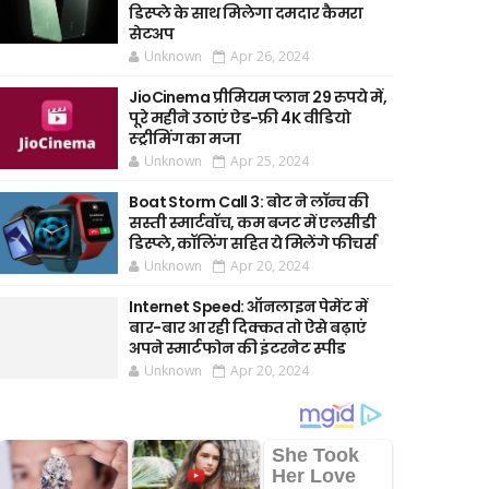
डिस्प्ले के साथ मिलेगा दमदार कैमरा
सेटअप
Unknown
Apr 26, 2024
JioCinema प्रीमियम प्लान 29 रुपये में,
पूरे महीने उठाएं ऐड-फ्री 4K वीडियो
स्ट्रीमिंग का मजा
Unknown
Apr 25, 2024
Boat Storm Call 3: बोट ने लॉन्च की
सस्ती स्मार्टवॉच, कम बजट में एलसीडी
डिस्प्ले, कॉलिंग सहित ये मिलेंगे फीचर्स
Unknown
Apr 20, 2024
Internet Speed: ऑनलाइन पेमेंट में
बार-बार आ रही दिक्कत तो ऐसे बढ़ाएं
अपने स्मार्टफोन की इंटरनेट स्पीड
Unknown
Apr 20, 2024