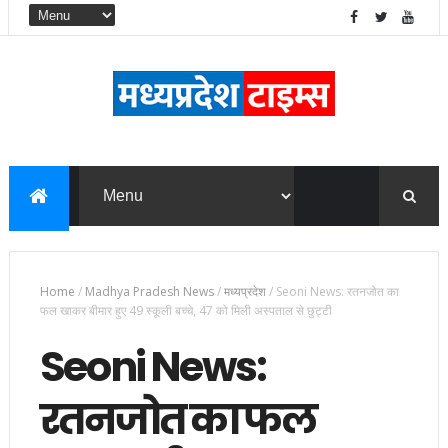
Home
/
Madhya Pradesh News
/
मध्यप्रदेश
/
Seoni News: रतनजोत का
फल खाकर बीमार हुए 49 स्कूली बच्चे, 47 को मिली अस्पताल से छुट्टी
Seoni News:
रतनजोत का फल