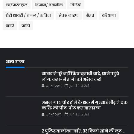
लाईफस्टाइल
विज्ञान/ तकनीक
विडियो
शेरो शायरी / ग़ज़ल / कविता
सेक्स लाइफ
सेहत
हरियाणा
ख़बरें
फ़ोटो
अन्य राज्य
सांसद ने पूरे नहीं किए चुनावी वादे, थाने पहुंचे
लोग, कहा- नेताजी को अरेस्ट करो
Unknown
Jun 14, 2021
असम: गाय चोर होने के शक में गुस्साई भीड़ ने एक
व्यक्ति को पीट-पीट कर मार डाला
Unknown
Jun 13, 2021
2 पुलिसवालों का मर्डर, 33 किलो सोने की लूट...