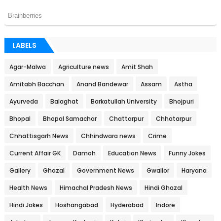
LABELS
Agar-Malwa
Agriculture news
Amit Shah
Amitabh Bacchan
Anand Bandewar
Assam
Astha
Ayurveda
Balaghat
Barkatullah University
Bhojpuri
Bhopal
Bhopal Samachar
Chattarpur
Chhatarpur
Chhattisgarh News
Chhindwara news
Crime
Current Affair GK
Damoh
Education News
Funny Jokes
Gallery
Ghazal
Government News
Gwalior
Haryana
Health News
Himachal Pradesh News
Hindi Ghazal
Hindi Jokes
Hoshangabad
Hyderabad
Indore