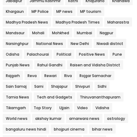
Jabalpur
Jammu Kashmir
Katni
Khajuraho
Khandwa
Khargaun
MP Police
MP news
MP tourism
Madhya Pradesh News
Madhya Pradesh Times
Maharastra
Mandsaur
Mohali
Mohkhed
Mumbai
Nagpur
Narsinghpur
National News
New Delhi
Niwadi district
Odisha
Palachourai
Political
Positive News
Pune
Punjab News
Rahul Gandhi
Raisen and Vidisha District
Rajgarh
Reva
Rewari
Riva
Rojgar Samachar
Sain Samaj
Sarni
Shajapur
Shivpuri
Sidhi
Tamia News
Tech and Gadgets
Thiruvananthapuram
Tikamgarh
Top Story
Ujjain
Video
Vidisha
World news
akshay kumar
amarwara news
astrology
bangaluru news hindi
bhojpuri cinema
bihar news