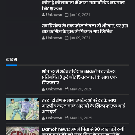
कौन है कोलकाता में मारा गया वॉन्टेड जयपाल
सिंह भुल्लर
Unknown
Jun 10, 2021
तब प्रियंका के एक फोन ने बना दी थी बात, पर इस
बार कांग्रेस के हाथ से फिसल गए जितिन
Unknown
Jun 09, 2021
क्राइम
भोपाल में अवैध हथियार तस्करों पर नकेल:
प्रतिबंधित 8 छुरे और 15 तलवारों के साथ एक
गिरफ़्तार
Unknown
May 26, 2026
हरदा दक्षिण संभाग उपकेंद्र ऑपरेटर के साथ
मारपीट करने वाले आरोपी के खिलाफ एफ आई
आर दर्ज
Unknown
May 19, 2025
Damoh news: अपने पिता से 90 लाख की ठगी
करने वाले बेटे को जेल, पिता के चार खातों के