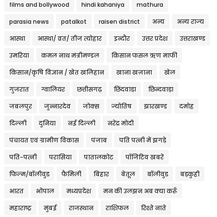
films and bollywood
hindi kahaniya
mathura
parasia news
patalkot
raisen district
अन्य
अन्य राज्य
आस्था
आस्था/ व्रत/ तीज त्‍योहार
इन्दौर
उत्तर प्रदेश
उत्तराखण्ड
उमरिया
कमल नाथ मंत्रीमण्डल
किसान फसल ऋण माफी
किसान/कृषि विज्ञान / खेत खलिहान
खाना खज़ाना
खेल
गुजरात
ग्वालियर
छत्तीसगढ़
छिंदवाड़ा
छिन्दवाड़ा
जबलपुर
जुन्नारदेव
जोक्स
ज्योतिष
झारखण्ड
दमोह
दिल्ली
दुनिया
नई दिल्ली
नरेंद्र मोदी
पंचायत एवं ग्रामीण विकास
पंजाब
पति पत्नी में झगड़े
पति-पत्नी
परासिया
पातालकोट
पॉजिटिव खबरें
फिल्म/बॉलीवुड
फैमिली
बिहार
बेतूल
बॉलीवुड
बड़कुही
भारत
भोपाल
मध्यप्रदेश
मन की उलझन अब क्या करूँ
महाराष्ट्र
मुंबई
राजस्थान
राशिफल
रिश्ते नाते