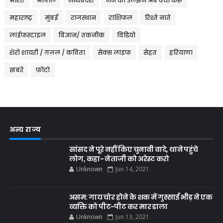
भारत
भोपाल
मध्यप्रदेश
मन की उलझन अब क्या करूँ
महाराष्ट्र
मुंबई
राजस्थान
राशिफल
रिश्ते नाते
लाईफस्टाइल
विज्ञान/ तकनीक
विडियो
शेरो शायरी / ग़ज़ल / कविता
सेक्स लाइफ
सेहत
हरियाणा
ख़बरें
फ़ोटो
अन्य राज्य
सांसद ने पूरे नहीं किए चुनावी वादे, थाने पहुंचे
लोग, कहा- नेताजी को अरेस्ट करो
Unknown
Jun 14, 2021
असम: गाय चोर होने के शक में गुस्साई भीड़ ने एक
व्यक्ति को पीट-पीट कर मार डाला
Unknown
Jun 13, 2021