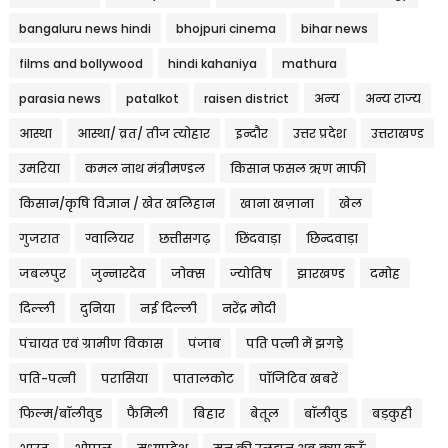
bangaluru news hindi
bhojpuri cinema
bihar news
films and bollywood
hindi kahaniya
mathura
parasia news
patalkot
raisen district
अन्य
अन्य राज्य
आस्था
आस्था/ व्रत/ तीज त्‍योहार
इन्दौर
उत्तर प्रदेश
उत्तराखण्ड
उमरिया
कमल नाथ मंत्रीमण्डल
किसान फसल ऋण माफी
किसान/कृषि विज्ञान / खेत खलिहान
खाना खज़ाना
खेल
गुजरात
ग्वालियर
छत्तीसगढ़
छिंदवाड़ा
छिन्दवाड़ा
जबलपुर
जुन्नारदेव
जोक्स
ज्योतिष
झारखण्ड
दमोह
दिल्ली
दुनिया
नई दिल्ली
नरेंद्र मोदी
पंचायत एवं ग्रामीण विकास
पंजाब
पति पत्नी में झगड़े
पति-पत्नी
परासिया
पातालकोट
पॉजिटिव खबरें
फिल्म/बॉलीवुड
फैमिली
बिहार
बेतूल
बॉलीवुड
बड़कुही