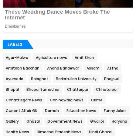
LABELS
Agar-Malwa
Agriculture news
Amit Shah
Amitabh Bacchan
Anand Bandewar
Assam
Astha
Ayurveda
Balaghat
Barkatullah University
Bhojpuri
Bhopal
Bhopal Samachar
Chattarpur
Chhatarpur
Chhattisgarh News
Chhindwara news
Crime
Current Affair GK
Damoh
Education News
Funny Jokes
Gallery
Ghazal
Government News
Gwalior
Haryana
Health News
Himachal Pradesh News
Hindi Ghazal