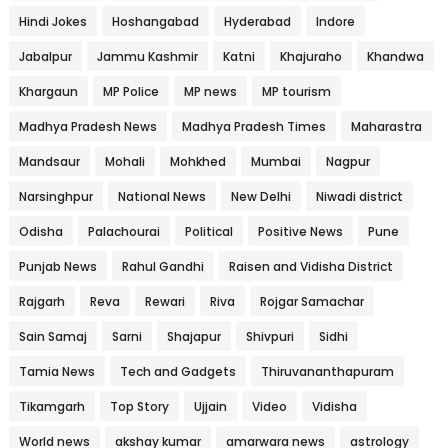
Hindi Jokes
Hoshangabad
Hyderabad
Indore
Jabalpur
Jammu Kashmir
Katni
Khajuraho
Khandwa
Khargaun
MP Police
MP news
MP tourism
Madhya Pradesh News
Madhya Pradesh Times
Maharastra
Mandsaur
Mohali
Mohkhed
Mumbai
Nagpur
Narsinghpur
National News
New Delhi
Niwadi district
Odisha
Palachourai
Political
Positive News
Pune
Punjab News
Rahul Gandhi
Raisen and Vidisha District
Rajgarh
Reva
Rewari
Riva
Rojgar Samachar
Sain Samaj
Sarni
Shajapur
Shivpuri
Sidhi
Tamia News
Tech and Gadgets
Thiruvananthapuram
Tikamgarh
Top Story
Ujjain
Video
Vidisha
World news
akshay kumar
amarwara news
astrology