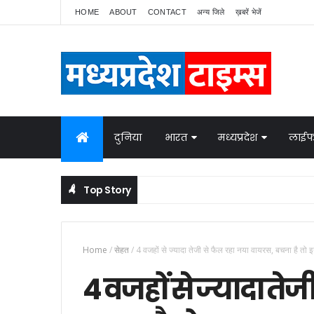
HOME
ABOUT
CONTACT
अन्य जिले
ख़बरें भेजें
दुनिया
भारत
मध्यप्रदेश
लाईफ
Top Story
Home
/
सेहत
/
4 वजहों से ज्यादा तेजी से फैल रहा नया वायरस, बचना है तो 
4 वजहों से ज्यादा ते