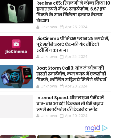
Realme c65: रियलमी ने लॉन्च किया 10
हजार रुपये में 5G स्मार्टफोन, 6.67 इंच
डिस्प्ले के साथ मिलेगा दमदार कैमरा
सेटअप
Unknown
Apr 26, 2024
JioCinema प्रीमियम प्लान 29 रुपये में,
पूरे महीने उठाएं ऐड-फ्री 4K वीडियो
स्ट्रीमिंग का मजा
Unknown
Apr 25, 2024
Boat Storm Call 3: बोट ने लॉन्च की
सस्ती स्मार्टवॉच, कम बजट में एलसीडी
डिस्प्ले, कॉलिंग सहित ये मिलेंगे फीचर्स
Unknown
Apr 20, 2024
Internet Speed: ऑनलाइन पेमेंट में
बार-बार आ रही दिक्कत तो ऐसे बढ़ाएं
अपने स्मार्टफोन की इंटरनेट स्पीड
Unknown
Apr 20, 2024