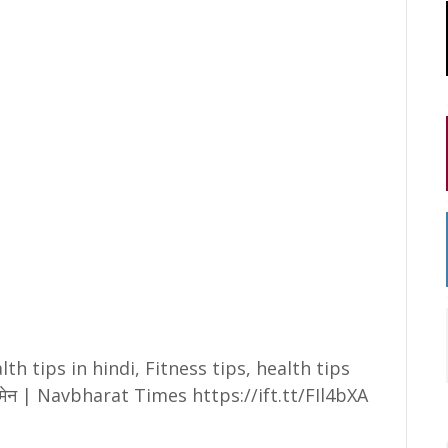
th tips in hindi, Fitness tips, health tips
ॉर वीमेन | Navbharat Times https://ift.tt/FIl4bXA