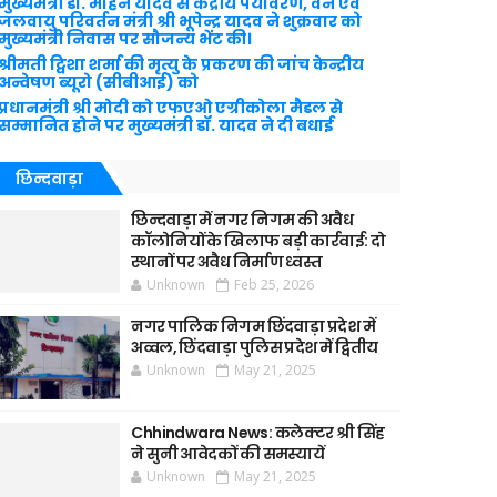
मुख्यमंत्री डॉ. मोहन यादव से केंद्रीय पर्यावरण, वन एवं
जलवायु परिवर्तन मंत्री श्री भूपेन्द्र यादव ने शुक्रवार को
मुख्यमंत्री निवास पर सौजन्य भेंट की।
श्रीमती ट्विशा शर्मा की मृत्यु के प्रकरण की जांच केन्द्रीय
अन्वेषण ब्यूरो (सीबीआई) को
प्रधानमंत्री श्री मोदी को एफएओ एग्रीकोला मैडल से
सम्मानित होने पर मुख्यमंत्री डॉ. यादव ने दी बधाई
छिन्दवाड़ा
छिन्दवाड़ा में नगर निगम की अवैध
कॉलोनियों के खिलाफ बड़ी कार्रवाई: दो
स्थानों पर अवैध निर्माण ध्वस्त
Unknown
Feb 25, 2026
नगर पालिक निगम छिंदवाड़ा प्रदेश में
अव्वल, छिंदवाड़ा पुलिस प्रदेश में द्वितीय
Unknown
May 21, 2025
Chhindwara News: कलेक्टर श्री सिंह
ने सुनी आवेदकों की समस्यायें
Unknown
May 21, 2025