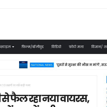
स्टाइल
फिल्म/बॉलीवुड
विडियो
फ़ोटो मज़ा
विज्ञान/
'दूसरों से सुरक्षा की भीख न मांगें', सऊदी की
NATIONAL NEWS
इन 10 लक्षणों पर रखें कड़ी नजर
जी से फैल रहा नया वायरस,