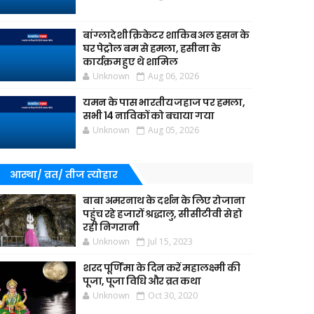
बांग्लादेशी क्रिकेटर शाकिब अल हसन के
घर पेट्रोल बम से हमला, हसीना के
कार्यक्रम हुए थे शामिल
Unknown
Aug 06, 2026
यमन के पास भारतीय जहाज पर हमला,
सभी 14 नाविकों को बचाया गया
Unknown
Aug 05, 2026
आस्था/ व्रत/ तीज त्‍योहार
बाबा अमरनाथ के दर्शन के लिए रोजाना
पहुंच रहे हजारों श्रद्धालु, सीसीटीवी से हो
रही निगरानी
Unknown
Jul 15, 2023
शरद पूर्णिमा के दिन करें महालक्ष्मी की
पूजा, पूजा विधि और व्रत कथा
Unknown
Oct 30, 2020