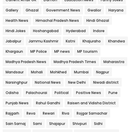
Gallery
Ghazal
Government News
Gwalior
Haryana
Health News
Himachal Pradesh News
Hindi Ghazal
Hindi Jokes
Hoshangabad
Hyderabad
Indore
Jabalpur
Jammu Kashmir
Katni
Khajuraho
Khandwa
Khargaun
MP Police
MP news
MP tourism
Madhya Pradesh News
Madhya Pradesh Times
Maharastra
Mandsaur
Mohali
Mohkhed
Mumbai
Nagpur
Narsinghpur
National News
New Delhi
Niwadi district
Odisha
Palachourai
Political
Positive News
Pune
Punjab News
Rahul Gandhi
Raisen and Vidisha District
Rajgarh
Reva
Rewari
Riva
Rojgar Samachar
Sain Samaj
Sarni
Shajapur
Shivpuri
Sidhi