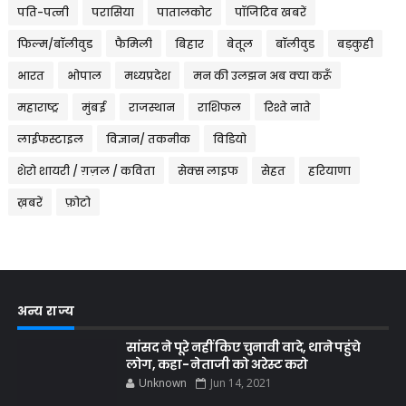
पति-पत्नी
परासिया
पातालकोट
पॉजिटिव खबरें
फिल्म/बॉलीवुड
फैमिली
बिहार
बेतूल
बॉलीवुड
बड़कुही
भारत
भोपाल
मध्यप्रदेश
मन की उलझन अब क्या करूँ
महाराष्ट्र
मुंबई
राजस्थान
राशिफल
रिश्ते नाते
लाईफस्टाइल
विज्ञान/ तकनीक
विडियो
शेरो शायरी / ग़ज़ल / कविता
सेक्स लाइफ
सेहत
हरियाणा
ख़बरें
फ़ोटो
अन्य राज्य
सांसद ने पूरे नहीं किए चुनावी वादे, थाने पहुंचे
लोग, कहा- नेताजी को अरेस्ट करो
Unknown
Jun 14, 2021