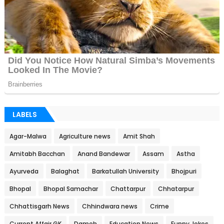
LABELS
Agar-Malwa
Agriculture news
Amit Shah
Amitabh Bacchan
Anand Bandewar
Assam
Astha
Ayurveda
Balaghat
Barkatullah University
Bhojpuri
Bhopal
Bhopal Samachar
Chattarpur
Chhatarpur
Chhattisgarh News
Chhindwara news
Crime
Current Affair GK
Damoh
Education News
Funny Jokes