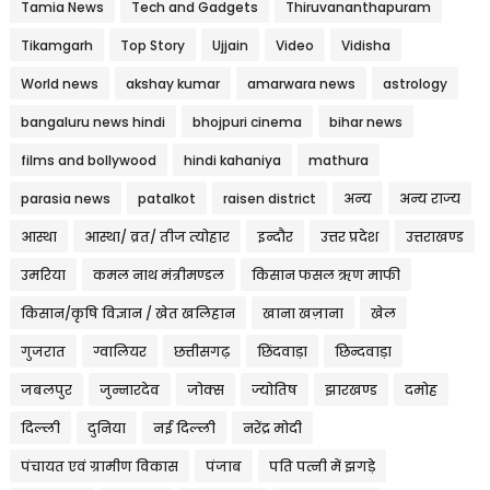
Tamia News
Tech and Gadgets
Thiruvananthapuram
Tikamgarh
Top Story
Ujjain
Video
Vidisha
World news
akshay kumar
amarwara news
astrology
bangaluru news hindi
bhojpuri cinema
bihar news
films and bollywood
hindi kahaniya
mathura
parasia news
patalkot
raisen district
अन्य
अन्य राज्य
आस्था
आस्था/ व्रत/ तीज त्‍योहार
इन्दौर
उत्तर प्रदेश
उत्तराखण्ड
उमरिया
कमल नाथ मंत्रीमण्डल
किसान फसल ऋण माफी
किसान/कृषि विज्ञान / खेत खलिहान
खाना खज़ाना
खेल
गुजरात
ग्वालियर
छत्तीसगढ़
छिंदवाड़ा
छिन्दवाड़ा
जबलपुर
जुन्नारदेव
जोक्स
ज्योतिष
झारखण्ड
दमोह
दिल्ली
दुनिया
नई दिल्ली
नरेंद्र मोदी
पंचायत एवं ग्रामीण विकास
पंजाब
पति पत्नी में झगड़े