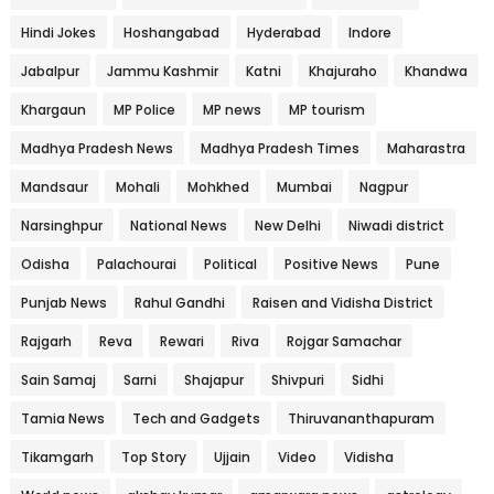
Hindi Jokes
Hoshangabad
Hyderabad
Indore
Jabalpur
Jammu Kashmir
Katni
Khajuraho
Khandwa
Khargaun
MP Police
MP news
MP tourism
Madhya Pradesh News
Madhya Pradesh Times
Maharastra
Mandsaur
Mohali
Mohkhed
Mumbai
Nagpur
Narsinghpur
National News
New Delhi
Niwadi district
Odisha
Palachourai
Political
Positive News
Pune
Punjab News
Rahul Gandhi
Raisen and Vidisha District
Rajgarh
Reva
Rewari
Riva
Rojgar Samachar
Sain Samaj
Sarni
Shajapur
Shivpuri
Sidhi
Tamia News
Tech and Gadgets
Thiruvananthapuram
Tikamgarh
Top Story
Ujjain
Video
Vidisha