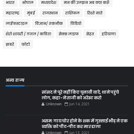
भारत
भोपाल
मध्यप्रदेश
मन की उलझन अब क्या करूँ
महाराष्ट्र
मुंबई
राजस्थान
राशिफल
रिश्ते नाते
लाईफस्टाइल
विज्ञान/ तकनीक
विडियो
शेरो शायरी / ग़ज़ल / कविता
सेक्स लाइफ
सेहत
हरियाणा
ख़बरें
फ़ोटो
अन्य राज्य
सांसद ने पूरे नहीं किए चुनावी वादे, थाने पहुंचे
लोग, कहा- नेताजी को अरेस्ट करो
Unknown
Jun 14, 2021
असम: गाय चोर होने के शक में गुस्साई भीड़ ने एक
व्यक्ति को पीट-पीट कर मार डाला
Unknown
Jun 13, 2021