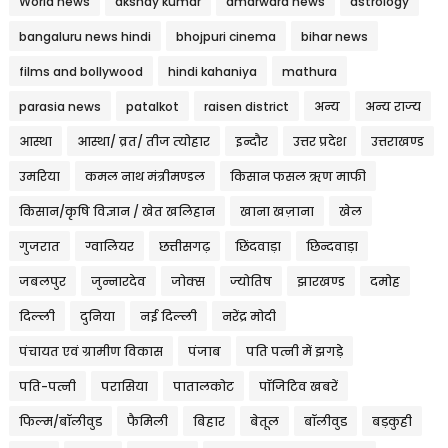
World news
akshay kumar
amarwara news
astrology
bangaluru news hindi
bhojpuri cinema
bihar news
films and bollywood
hindi kahaniya
mathura
parasia news
patalkot
raisen district
अन्य
अन्य राज्य
आस्था
आस्था/ व्रत/ तीज त्‍योहार
इन्दौर
उत्तर प्रदेश
उत्तराखण्ड
उमरिया
कमल नाथ मंत्रीमण्डल
किसान फसल ऋण माफी
किसान/कृषि विज्ञान / खेत खलिहान
खाना खज़ाना
खेल
गुजरात
ग्वालियर
छत्तीसगढ़
छिंदवाड़ा
छिन्दवाड़ा
जबलपुर
जुन्नारदेव
जोक्स
ज्योतिष
झारखण्ड
दमोह
दिल्ली
दुनिया
नई दिल्ली
नरेंद्र मोदी
पंचायत एवं ग्रामीण विकास
पंजाब
पति पत्नी में झगड़े
पति-पत्नी
परासिया
पातालकोट
पॉजिटिव खबरें
फिल्म/बॉलीवुड
फैमिली
बिहार
बेतूल
बॉलीवुड
बड़कुही