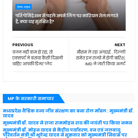
सेक्स लाइफ
पति पेनिट्रेशन से पहले अपने लिंग पर नारियल तेल लगाते
हैं, क्या यह सुरक्षित है?
PREVIOUS
NEXT
वजन नहीं कम हो रहा, तो
मौसम ले रहा अंगड़ाई... दिल्‍ली
एक्सपर्ट ने बताया कैसी दिखनी
समेत इन राज्‍यों में होगी बारिश,
चाहिए आपकी डिनर प्लेट
IMD ने जारी किया अलर्ट
MP के सरकारी समाचार
मध्यप्रदेश वैश्विक वन्य जीव संरक्षण का बना रोल मॉडल : मुख्यमंत्री डॉ.
यादव
मुख्यमंत्री डॉ. यादव ने राजा राममोहन राय की जयंती पर किया नमन
मुख्यमंत्री डॉ. मोहन यादव से केंद्रीय पर्यावरण, वन एवं जलवायु
परिवर्तन मंत्री श्री भूपेन्द्र यादव ने शुक्रवार को मुख्यमंत्री निवास पर