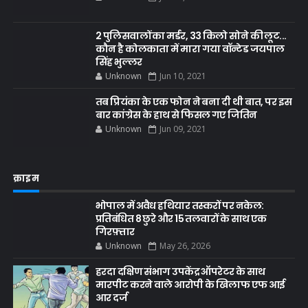
2 पुलिसवालों का मर्डर, 33 किलो सोने की लूट...
कौन है कोलकाता में मारा गया वॉन्टेड जयपाल
सिंह भुल्लर
Unknown
Jun 10, 2021
तब प्रियंका के एक फोन ने बना दी थी बात, पर इस
बार कांग्रेस के हाथ से फिसल गए जितिन
Unknown
Jun 09, 2021
क्राइम
भोपाल में अवैध हथियार तस्करों पर नकेल:
प्रतिबंधित 8 छुरे और 15 तलवारों के साथ एक
गिरफ़्तार
Unknown
May 26, 2026
हरदा दक्षिण संभाग उपकेंद्र ऑपरेटर के साथ
मारपीट करने वाले आरोपी के खिलाफ एफ आई
आर दर्ज