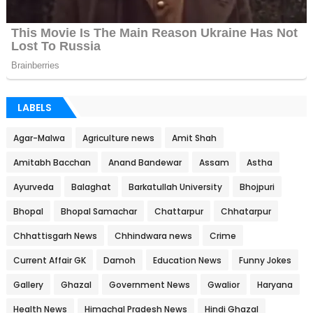
LABELS
Agar-Malwa
Agriculture news
Amit Shah
Amitabh Bacchan
Anand Bandewar
Assam
Astha
Ayurveda
Balaghat
Barkatullah University
Bhojpuri
Bhopal
Bhopal Samachar
Chattarpur
Chhatarpur
Chhattisgarh News
Chhindwara news
Crime
Current Affair GK
Damoh
Education News
Funny Jokes
Gallery
Ghazal
Government News
Gwalior
Haryana
Health News
Himachal Pradesh News
Hindi Ghazal