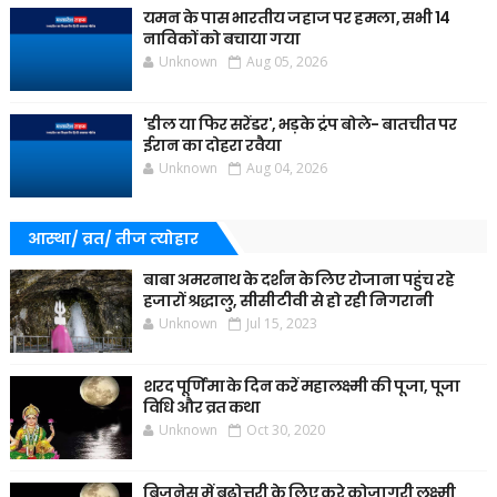
यमन के पास भारतीय जहाज पर हमला, सभी 14
नाविकों को बचाया गया
Unknown
Aug 05, 2026
'डील या फिर सरेंडर', भड़के ट्रंप बोले- बातचीत पर
ईरान का दोहरा रवैया
Unknown
Aug 04, 2026
आस्था/ व्रत/ तीज त्‍योहार
बाबा अमरनाथ के दर्शन के लिए रोजाना पहुंच रहे
हजारों श्रद्धालु, सीसीटीवी से हो रही निगरानी
Unknown
Jul 15, 2023
शरद पूर्णिमा के दिन करें महालक्ष्मी की पूजा, पूजा
विधि और व्रत कथा
Unknown
Oct 30, 2020
बिजनेस में बढ़ोत्तरी के लिए करे कोजागरी लक्ष्मी