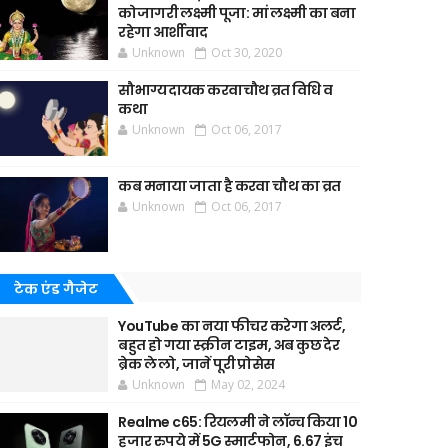
कोजागरी लक्ष्मी पूजा: मां लक्ष्मी का बना
रहेगा आर्शीवाद
Unknown
Oct 30, 2020
सौभाग्यदायक करवाचौथ व्रत विधि व
कथा
Unknown
Oct 06, 2017
कब मनाया जाता है करवा चौथ का व्रत
Unknown
Oct 06, 2017
टेक एंड गैजेट
YouTube का नया फीचर करेगा अलर्ट,
बहुत हो गया स्क्रीन टाइम, अब कुछ देर
ब्रेक ले लो, जानें पूरी प्रोसेस
Unknown
May 02, 2024
Realme c65: रियलमी ने लॉन्च किया 10
हजार रुपये में 5G स्मार्टफोन, 6.67 इंच