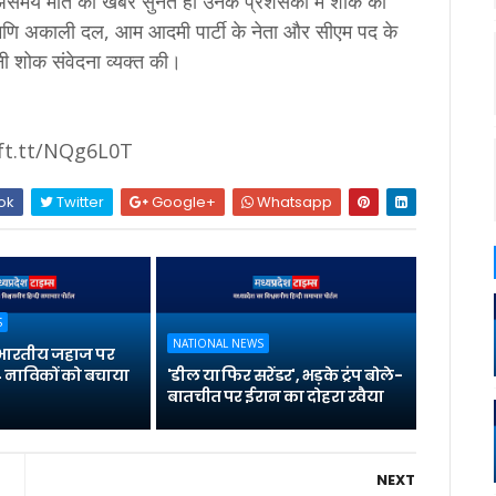
असमय मौत की खबर सुनते ही उनके प्रशंसकों में शोक की
ोमणि अकाली दल, आम आदमी पार्टी के नेता और सीएम पद के
पनी शोक संवेदना व्‍यक्‍त की।
ift.tt/NQg6L0T
ok
Twitter
Google+
Whatsapp
S
NATIONAL NEWS
भारतीय जहाज पर
 नाविकों को बचाया
'डील या फिर सरेंडर', भड़के ट्रंप बोले-
बातचीत पर ईरान का दोहरा रवैया
NEXT