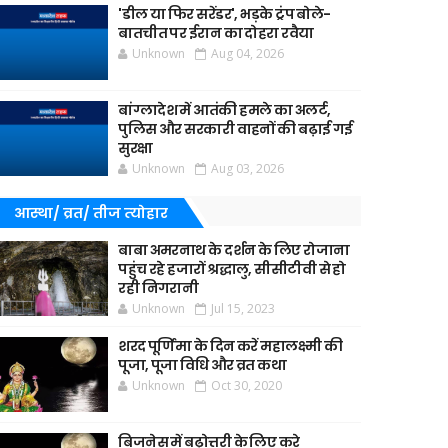
'डील या फिर सरेंडर', भड़के ट्रंप बोले-
बातचीत पर ईरान का दोहरा रवैया
Unknown
Aug 04, 2026
बांग्लादेश में आतंकी हमले का अलर्ट,
पुलिस और सरकारी वाहनों की बढ़ाई गई
सुरक्षा
Unknown
Aug 03, 2026
आस्था/ व्रत/ तीज त्‍योहार
बाबा अमरनाथ के दर्शन के लिए रोजाना
पहुंच रहे हजारों श्रद्धालु, सीसीटीवी से हो
रही निगरानी
Unknown
Jul 15, 2023
शरद पूर्णिमा के दिन करें महालक्ष्मी की
पूजा, पूजा विधि और व्रत कथा
Unknown
Oct 30, 2020
बिजनेस में बढ़ोत्तरी के लिए करे