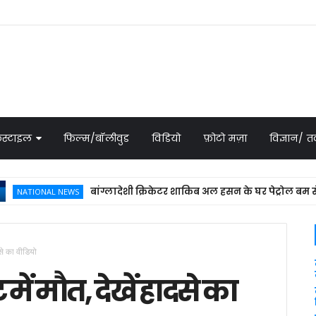
स्टाइल
फिल्म/बॉलीवुड
विडियो
फ़ोटो मज़ा
विज्ञान/
बांग्लादेशी क्रिकेटर शाकिब अल हसन के घर पेट्रोल बम से हमला,
IONAL NEWS
ादसे का वीडियो
 में मौत, देखें हादसे का