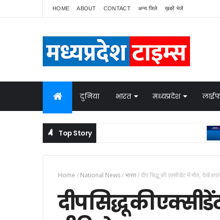
HOME
ABOUT
CONTACT
अन्य जिले
ख़बरें भेजें
दुनिया
भारत
मध्यप्रदेश
लाईफ
Top Story
NAT
Home
/
National News
/
भारत
/
दीप सिद्धू की एक्सीडेंट में मौत, देखें ह
दीप सिद्धू की एक्सीडेंट