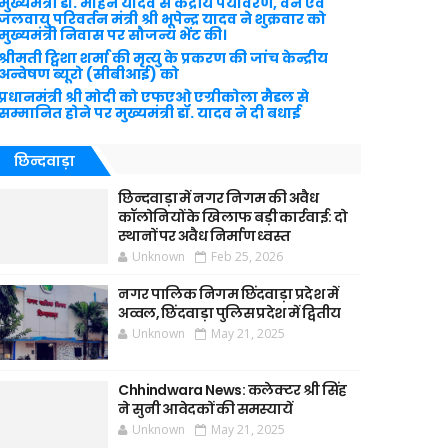
मुख्यमंत्री डॉ. मोहन यादव से केंद्रीय पर्यावरण, वन एवं
जलवायु परिवर्तन मंत्री श्री भूपेन्द्र यादव ने शुक्रवार को
मुख्यमंत्री निवास पर सौजन्य भेंट की।
श्रीमती ट्विशा शर्मा की मृत्यु के प्रकरण की जांच केन्द्रीय
अन्वेषण ब्यूरो (सीबीआई) को
प्रधानमंत्री श्री मोदी को एफएओ एग्रीकोला मैडल से
सम्मानित होने पर मुख्यमंत्री डॉ. यादव ने दी बधाई
छिन्दवाड़ा
छिन्दवाड़ा में नगर निगम की अवैध
कॉलोनियों के खिलाफ बड़ी कार्रवाई: दो
स्थानों पर अवैध निर्माण ध्वस्त
Unknown
Feb 25, 2026
नगर पालिक निगम छिंदवाड़ा प्रदेश में
अव्वल, छिंदवाड़ा पुलिस प्रदेश में द्वितीय
Unknown
May 21, 2025
Chhindwara News: कलेक्टर श्री सिंह
ने सुनी आवेदकों की समस्यायें
Unknown
May 21, 2025