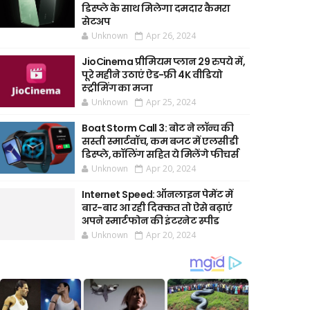
डिस्प्ले के साथ मिलेगा दमदार कैमरा
सेटअप
Unknown
Apr 26, 2024
JioCinema प्रीमियम प्लान 29 रुपये में,
पूरे महीने उठाएं ऐड-फ्री 4K वीडियो
स्ट्रीमिंग का मजा
Unknown
Apr 25, 2024
Boat Storm Call 3: बोट ने लॉन्च की
सस्ती स्मार्टवॉच, कम बजट में एलसीडी
डिस्प्ले, कॉलिंग सहित ये मिलेंगे फीचर्स
Unknown
Apr 20, 2024
Internet Speed: ऑनलाइन पेमेंट में
बार-बार आ रही दिक्कत तो ऐसे बढ़ाएं
अपने स्मार्टफोन की इंटरनेट स्पीड
Unknown
Apr 20, 2024