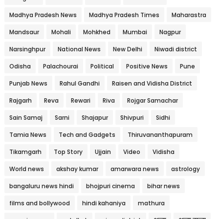
Madhya Pradesh News
Madhya Pradesh Times
Maharastra
Mandsaur
Mohali
Mohkhed
Mumbai
Nagpur
Narsinghpur
National News
New Delhi
Niwadi district
Odisha
Palachourai
Political
Positive News
Pune
Punjab News
Rahul Gandhi
Raisen and Vidisha District
Rajgarh
Reva
Rewari
Riva
Rojgar Samachar
Sain Samaj
Sarni
Shajapur
Shivpuri
Sidhi
Tamia News
Tech and Gadgets
Thiruvananthapuram
Tikamgarh
Top Story
Ujjain
Video
Vidisha
World news
akshay kumar
amarwara news
astrology
bangaluru news hindi
bhojpuri cinema
bihar news
films and bollywood
hindi kahaniya
mathura