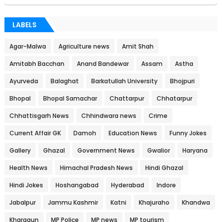
LABELS
Agar-Malwa
Agriculture news
Amit Shah
Amitabh Bacchan
Anand Bandewar
Assam
Astha
Ayurveda
Balaghat
Barkatullah University
Bhojpuri
Bhopal
Bhopal Samachar
Chattarpur
Chhatarpur
Chhattisgarh News
Chhindwara news
Crime
Current Affair GK
Damoh
Education News
Funny Jokes
Gallery
Ghazal
Government News
Gwalior
Haryana
Health News
Himachal Pradesh News
Hindi Ghazal
Hindi Jokes
Hoshangabad
Hyderabad
Indore
Jabalpur
Jammu Kashmir
Katni
Khajuraho
Khandwa
Khargaun
MP Police
MP news
MP tourism