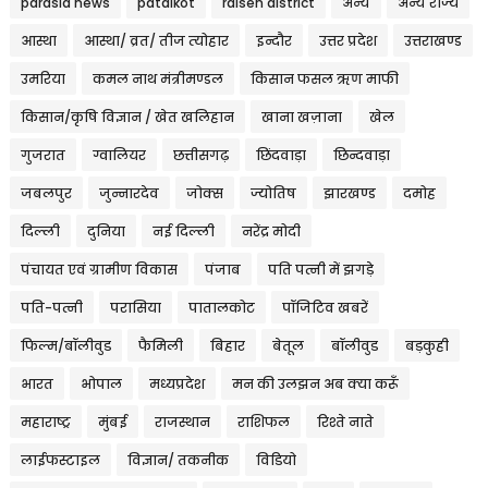
parasia news
patalkot
raisen district
अन्य
अन्य राज्य
आस्था
आस्था/ व्रत/ तीज त्‍योहार
इन्दौर
उत्तर प्रदेश
उत्तराखण्ड
उमरिया
कमल नाथ मंत्रीमण्डल
किसान फसल ऋण माफी
किसान/कृषि विज्ञान / खेत खलिहान
खाना खज़ाना
खेल
गुजरात
ग्वालियर
छत्तीसगढ़
छिंदवाड़ा
छिन्दवाड़ा
जबलपुर
जुन्नारदेव
जोक्स
ज्योतिष
झारखण्ड
दमोह
दिल्ली
दुनिया
नई दिल्ली
नरेंद्र मोदी
पंचायत एवं ग्रामीण विकास
पंजाब
पति पत्नी में झगड़े
पति-पत्नी
परासिया
पातालकोट
पॉजिटिव खबरें
फिल्म/बॉलीवुड
फैमिली
बिहार
बेतूल
बॉलीवुड
बड़कुही
भारत
भोपाल
मध्यप्रदेश
मन की उलझन अब क्या करूँ
महाराष्ट्र
मुंबई
राजस्थान
राशिफल
रिश्ते नाते
लाईफस्टाइल
विज्ञान/ तकनीक
विडियो