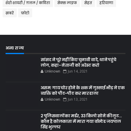
शेरो शायरी / ग़ज़ल / कविता
सेक्स लाइफ
सेहत
हरियाणा
ख़बरें
फ़ोटो
अन्य राज्य
सांसद ने पूरे नहीं किए चुनावी वादे, थाने पहुंचे
लोग, कहा- नेताजी को अरेस्ट करो
Unknown
Jun 14, 2021
असम: गाय चोर होने के शक में गुस्साई भीड़ ने एक
व्यक्ति को पीट-पीट कर मार डाला
Unknown
Jun 13, 2021
2 पुलिसवालों का मर्डर, 33 किलो सोने की लूट...
कौन है कोलकाता में मारा गया वॉन्टेड जयपाल
सिंह भुल्लर