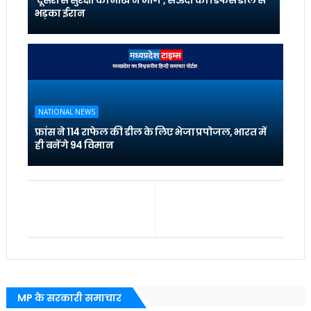
'दूसरों से सुरक्षा की भीख न मांगें', सऊदी की डिफेंस डील से
भड़का ईरान
NATIONAL NEWS
फ्रांस ने 114 राफेल की डील के लिए भेजा प्रपोजल, भारत में
ही बनेंगे 94 विमान
MP के सरकारी समाचार