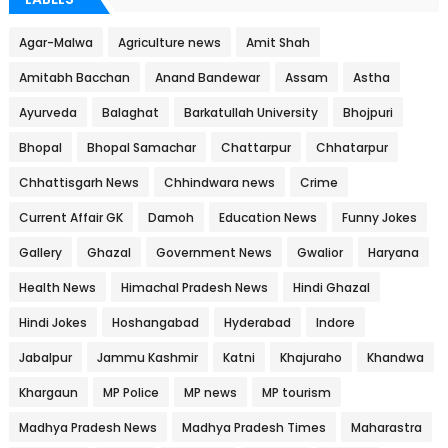
Agar-Malwa
Agriculture news
Amit Shah
Amitabh Bacchan
Anand Bandewar
Assam
Astha
Ayurveda
Balaghat
Barkatullah University
Bhojpuri
Bhopal
Bhopal Samachar
Chattarpur
Chhatarpur
Chhattisgarh News
Chhindwara news
Crime
Current Affair GK
Damoh
Education News
Funny Jokes
Gallery
Ghazal
Government News
Gwalior
Haryana
Health News
Himachal Pradesh News
Hindi Ghazal
Hindi Jokes
Hoshangabad
Hyderabad
Indore
Jabalpur
Jammu Kashmir
Katni
Khajuraho
Khandwa
Khargaun
MP Police
MP news
MP tourism
Madhya Pradesh News
Madhya Pradesh Times
Maharastra