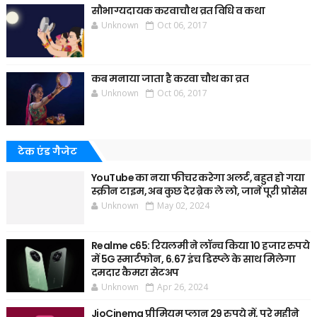
सौभाग्यदायक करवाचौथ व्रत विधि व कथा
Unknown
Oct 06, 2017
कब मनाया जाता है करवा चौथ का व्रत
Unknown
Oct 06, 2017
टेक एंड गैजेट
YouTube का नया फीचर करेगा अलर्ट, बहुत हो गया
स्क्रीन टाइम, अब कुछ देर ब्रेक ले लो, जानें पूरी प्रोसेस
Unknown
May 02, 2024
Realme c65: रियलमी ने लॉन्च किया 10 हजार रुपये
में 5G स्मार्टफोन, 6.67 इंच डिस्प्ले के साथ मिलेगा
दमदार कैमरा सेटअप
Unknown
Apr 26, 2024
JioCinema प्रीमियम प्लान 29 रुपये में, पूरे महीने