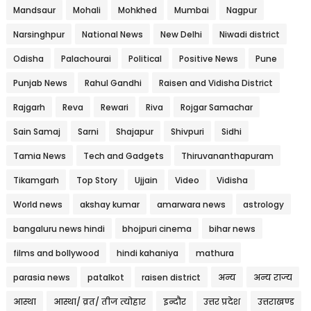
Mandsaur
Mohali
Mohkhed
Mumbai
Nagpur
Narsinghpur
National News
New Delhi
Niwadi district
Odisha
Palachourai
Political
Positive News
Pune
Punjab News
Rahul Gandhi
Raisen and Vidisha District
Rajgarh
Reva
Rewari
Riva
Rojgar Samachar
Sain Samaj
Sarni
Shajapur
Shivpuri
Sidhi
Tamia News
Tech and Gadgets
Thiruvananthapuram
Tikamgarh
Top Story
Ujjain
Video
Vidisha
World news
akshay kumar
amarwara news
astrology
bangaluru news hindi
bhojpuri cinema
bihar news
films and bollywood
hindi kahaniya
mathura
parasia news
patalkot
raisen district
अन्य
अन्य राज्य
आस्था
आस्था/ व्रत/ तीज त्‍योहार
इन्दौर
उत्तर प्रदेश
उत्तराखण्ड