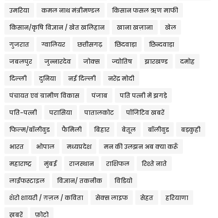
उमरिया
कमल नाथ मंत्रीमण्डल
किसान फसल ऋण माफी
किसान/कृषि विज्ञान / खेत खलिहान
खाना खज़ाना
खेल
गुजरात
ग्वालियर
छत्तीसगढ़
छिंदवाड़ा
छिन्दवाड़ा
जबलपुर
जुन्नारदेव
जोक्स
ज्योतिष
झारखण्ड
दमोह
दिल्ली
दुनिया
नई दिल्ली
नरेंद्र मोदी
पंचायत एवं ग्रामीण विकास
पंजाब
पति पत्नी में झगड़े
पति-पत्नी
परासिया
पातालकोट
पॉजिटिव खबरें
फिल्म/बॉलीवुड
फैमिली
बिहार
बेतूल
बॉलीवुड
बड़कुही
भारत
भोपाल
मध्यप्रदेश
मन की उलझन अब क्या करूँ
महाराष्ट्र
मुंबई
राजस्थान
राशिफल
रिश्ते नाते
लाईफस्टाइल
विज्ञान/ तकनीक
विडियो
शेरो शायरी / ग़ज़ल / कविता
सेक्स लाइफ
सेहत
हरियाणा
ख़बरें
फ़ोटो