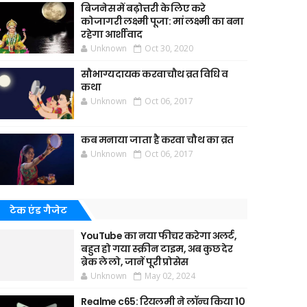
बिजनेस में बढ़ोत्तरी के लिए करे
कोजागरी लक्ष्मी पूजा: मां लक्ष्मी का बना
रहेगा आर्शीवाद
Unknown
Oct 30, 2020
सौभाग्यदायक करवाचौथ व्रत विधि व
कथा
Unknown
Oct 06, 2017
कब मनाया जाता है करवा चौथ का व्रत
Unknown
Oct 06, 2017
टेक एंड गैजेट
YouTube का नया फीचर करेगा अलर्ट,
बहुत हो गया स्क्रीन टाइम, अब कुछ देर
ब्रेक ले लो, जानें पूरी प्रोसेस
Unknown
May 02, 2024
Realme c65: रियलमी ने लॉन्च किया 10