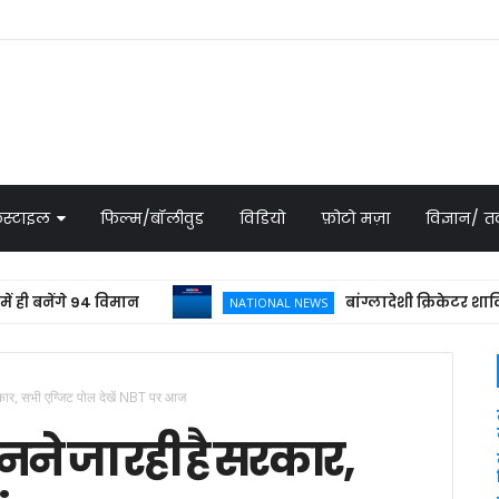
स्टाइल
फिल्म/बॉलीवुड
विडियो
फ़ोटो मज़ा
विज्ञान/
नेंगे 94 विमान
बांग्लादेशी क्रिकेटर शाकिब अल
NATIONAL NEWS
सरकार, सभी एग्जिट पोल देखें NBT पर आज
नने जा रही है सरकार,