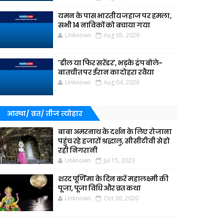
यमन के पास भारतीय जहाज पर हमला,
सभी 14 नाविकों को बचाया गया
Unknown
Aug 05, 2026
'डील या फिर सरेंडर', भड़के ट्रंप बोले-
बातचीत पर ईरान का दोहरा रवैया
Unknown
Aug 04, 2026
आस्था/ व्रत/ तीज त्‍योहार
बाबा अमरनाथ के दर्शन के लिए रोजाना
पहुंच रहे हजारों श्रद्धालु, सीसीटीवी से हो
रही निगरानी
Unknown
Jul 15, 2023
शरद पूर्णिमा के दिन करें महालक्ष्मी की
पूजा, पूजा विधि और व्रत कथा
Unknown
Oct 30, 2020