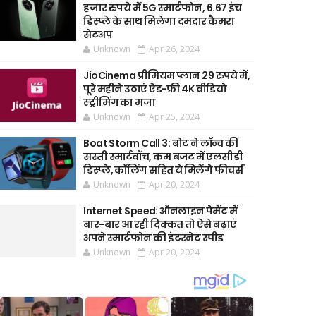
हजार रुपये में 5G स्मार्टफोन, 6.67 इंच
डिस्प्ले के साथ मिलेगा दमदार कैमरा
सेटअप
Unknown
Apr 26, 2024
JioCinema प्रीमियम प्लान 29 रुपये में,
पूरे महीने उठाएं ऐड-फ्री 4K वीडियो
स्ट्रीमिंग का मजा
Unknown
Apr 25, 2024
Boat Storm Call 3: बोट ने लॉन्च की
सस्ती स्मार्टवॉच, कम बजट में एलसीडी
डिस्प्ले, कॉलिंग सहित ये मिलेंगे फीचर्स
Unknown
Apr 20, 2024
Internet Speed: ऑनलाइन पेमेंट में
बार-बार आ रही दिक्कत तो ऐसे बढ़ाएं
अपने स्मार्टफोन की इंटरनेट स्पीड
Unknown
Apr 20, 2024