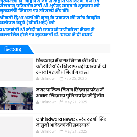
मुख्यमंत्री डॉ. मोहन यादव से केंद्रीय पर्यावरण, वन एवं
जलवायु परिवर्तन मंत्री श्री भूपेन्द्र यादव ने शुक्रवार को
मुख्यमंत्री निवास पर सौजन्य भेंट की।
श्रीमती ट्विशा शर्मा की मृत्यु के प्रकरण की जांच केन्द्रीय
अन्वेषण ब्यूरो (सीबीआई) को
प्रधानमंत्री श्री मोदी को एफएओ एग्रीकोला मैडल से
सम्मानित होने पर मुख्यमंत्री डॉ. यादव ने दी बधाई
छिन्दवाड़ा
छिन्दवाड़ा में नगर निगम की अवैध
कॉलोनियों के खिलाफ बड़ी कार्रवाई: दो
स्थानों पर अवैध निर्माण ध्वस्त
Unknown
Feb 25, 2026
नगर पालिक निगम छिंदवाड़ा प्रदेश में
अव्वल, छिंदवाड़ा पुलिस प्रदेश में द्वितीय
Unknown
May 21, 2025
Chhindwara News: कलेक्टर श्री सिंह
ने सुनी आवेदकों की समस्यायें
Unknown
May 21, 2025