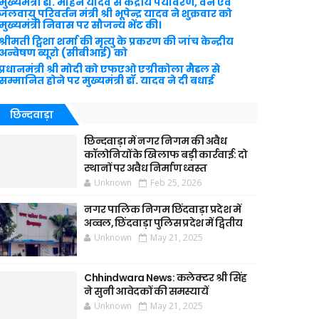
मुख्यमंत्री डॉ. मोहन यादव से केंद्रीय पर्यावरण, वन एवं
जलवायु परिवर्तन मंत्री श्री भूपेन्द्र यादव ने शुक्रवार को
मुख्यमंत्री निवास पर सौजन्य भेंट की।
श्रीमती ट्विशा शर्मा की मृत्यु के प्रकरण की जांच केन्द्रीय
अन्वेषण ब्यूरो (सीबीआई) को
प्रधानमंत्री श्री मोदी को एफएओ एग्रीकोला मैडल से
सम्मानित होने पर मुख्यमंत्री डॉ. यादव ने दी बधाई
छिन्दवाड़ा
छिन्दवाड़ा में नगर निगम की अवैध
कॉलोनियों के खिलाफ बड़ी कार्रवाई: दो
स्थानों पर अवैध निर्माण ध्वस्त
Unknown
Feb 25, 2026
नगर पालिक निगम छिंदवाड़ा प्रदेश में
अव्वल, छिंदवाड़ा पुलिस प्रदेश में द्वितीय
Unknown
May 21, 2025
Chhindwara News: कलेक्टर श्री सिंह
ने सुनी आवेदकों की समस्यायें
Unknown
May 21, 2025