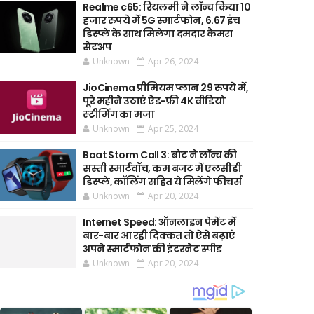
Realme c65: रियलमी ने लॉन्च किया 10
हजार रुपये में 5G स्मार्टफोन, 6.67 इंच
डिस्प्ले के साथ मिलेगा दमदार कैमरा
सेटअप
Unknown
Apr 26, 2024
JioCinema प्रीमियम प्लान 29 रुपये में,
पूरे महीने उठाएं ऐड-फ्री 4K वीडियो
स्ट्रीमिंग का मजा
Unknown
Apr 25, 2024
Boat Storm Call 3: बोट ने लॉन्च की
सस्ती स्मार्टवॉच, कम बजट में एलसीडी
डिस्प्ले, कॉलिंग सहित ये मिलेंगे फीचर्स
Unknown
Apr 20, 2024
Internet Speed: ऑनलाइन पेमेंट में
बार-बार आ रही दिक्कत तो ऐसे बढ़ाएं
अपने स्मार्टफोन की इंटरनेट स्पीड
Unknown
Apr 20, 2024