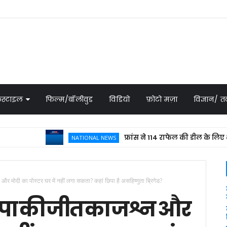
स्टाइल
फिल्म/बॉलीवुड
विडियो
फ़ोटो मज़ा
विज्ञान/
फ्रांस ने 114 राफेल की डील के लिए भेजा प्र
NATIONAL NEWS
र मोदी का पोस्टर घर में नहीं लगा सकता? कहां छिपा है असहिष्णुता ब्रिगेड?
पा की जीत का जश्न और