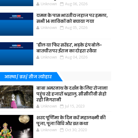
Unknown
Aug 06, 2026
यमन के पास भारतीय जहाज पर हमला,
सभी 14 नाविकों को बचाया गया
Unknown
Aug 05, 2026
'डील या फिर सरेंडर', भड़के ट्रंप बोले-
बातचीत पर ईरान का दोहरा रवैया
Unknown
Aug 04, 2026
आस्था/ व्रत/ तीज त्‍योहार
बाबा अमरनाथ के दर्शन के लिए रोजाना
पहुंच रहे हजारों श्रद्धालु, सीसीटीवी से हो
रही निगरानी
Unknown
Jul 15, 2023
शरद पूर्णिमा के दिन करें महालक्ष्मी की
पूजा, पूजा विधि और व्रत कथा
Unknown
Oct 30, 2020