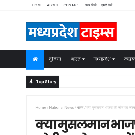
HOME
ABOUT
CONTACT
अन्य जिले
ख़बरें भेजें
दुनिया
भारत
मध्यप्रदेश
लाईफ
Top Story
नेपाल में बवाल, भारत ने बॉर्डर पर बढ़ाई निगरानी
NATIONAL NEWS
Home
/
National News
/
भारत
/
क्या मुसलमान भाजपा की जीत का जश्न औ
क्या मुसलमान भाज