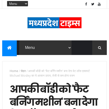
Home
/
सेहत
/
आपकी बॉडी को 'फैट बर्निंग मशीन' बना देगा वेट लॉस एक्सपर्ट
Michael Mosley का ये आसान उपाय, तेजी से कम होगा वजन
आपकी बॉडी को 'फैट
बर्निंग मशीन' बना देगा