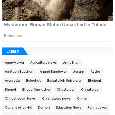
LABELS
Agar-Malwa
Agriculture news
Amit Shah
Amitabh Bacchan
Anand Bandewar
Assam
Astha
Ayurveda
Balaghat
Barkatullah University
Bhojpuri
Bhopal
Bhopal Samachar
Chattarpur
Chhatarpur
Chhattisgarh News
Chhindwara news
Crime
Current Affair GK
Damoh
Education News
Funny Jokes