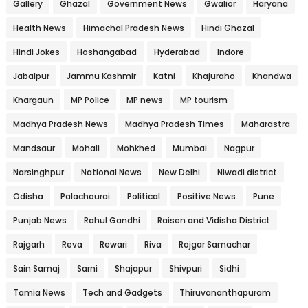
Gallery
Ghazal
Government News
Gwalior
Haryana
Health News
Himachal Pradesh News
Hindi Ghazal
Hindi Jokes
Hoshangabad
Hyderabad
Indore
Jabalpur
Jammu Kashmir
Katni
Khajuraho
Khandwa
Khargaun
MP Police
MP news
MP tourism
Madhya Pradesh News
Madhya Pradesh Times
Maharastra
Mandsaur
Mohali
Mohkhed
Mumbai
Nagpur
Narsinghpur
National News
New Delhi
Niwadi district
Odisha
Palachourai
Political
Positive News
Pune
Punjab News
Rahul Gandhi
Raisen and Vidisha District
Rajgarh
Reva
Rewari
Riva
Rojgar Samachar
Sain Samaj
Sarni
Shajapur
Shivpuri
Sidhi
Tamia News
Tech and Gadgets
Thiruvananthapuram