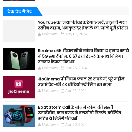
टेक एंड गैजेट
YouTube का नया फीचर करेगा अलर्ट, बहुत हो गया
स्क्रीन टाइम, अब कुछ देर ब्रेक ले लो, जानें पूरी प्रोसेस
Unknown
May 02, 2024
Realme c65: रियलमी ने लॉन्च किया 10 हजार रुपये
में 5G स्मार्टफोन, 6.67 इंच डिस्प्ले के साथ मिलेगा
दमदार कैमरा सेटअप
Unknown
Apr 26, 2024
JioCinema प्रीमियम प्लान 29 रुपये में, पूरे महीने
उठाएं ऐड-फ्री 4K वीडियो स्ट्रीमिंग का मजा
Unknown
Apr 25, 2024
Boat Storm Call 3: बोट ने लॉन्च की सस्ती
स्मार्टवॉच, कम बजट में एलसीडी डिस्प्ले, कॉलिंग
सहित ये मिलेंगे फीचर्स
Unknown
Apr 20, 2024