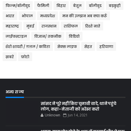
फिल्म/बॉलीवुड
फैमिली
बिहार
बेतूल
बॉलीवुड
बड़कुही
भारत
भोपाल
मध्यप्रदेश
मन की उलझन अब क्या करूँ
महाराष्ट्र
मुंबई
राजस्थान
राशिफल
रिश्ते नाते
लाईफस्टाइल
विज्ञान/ तकनीक
विडियो
शेरो शायरी / ग़ज़ल / कविता
सेक्स लाइफ
सेहत
हरियाणा
ख़बरें
फ़ोटो
अन्य राज्य
सांसद ने पूरे नहीं किए चुनावी वादे, थाने पहुंचे
लोग, कहा- नेताजी को अरेस्ट करो
Unknown
Jun 14, 2021