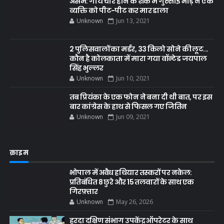
असम: गाय चोर होने के शक में गुस्साई भीड़ ने एक
व्यक्ति को पीट-पीट कर मार डाला
Unknown
Jun 13, 2021
2 पुलिसवालों का मर्डर, 33 किलो सोने की लूट...
कौन है कोलकाता में मारा गया वॉन्टेड जयपाल
सिंह भुल्लर
Unknown
Jun 10, 2021
तब प्रियंका के एक फोन ने बना दी थी बात, पर इस
बार कांग्रेस के हाथ से फिसल गए जितिन
Unknown
Jun 09, 2021
क्राइम
भोपाल में अवैध हथियार तस्करों पर नकेल:
प्रतिबंधित 8 छुरे और 15 तलवारों के साथ एक
गिरफ़्तार
Unknown
May 26, 2026
हरदा दक्षिण संभाग उपकेंद्र ऑपरेटर के साथ