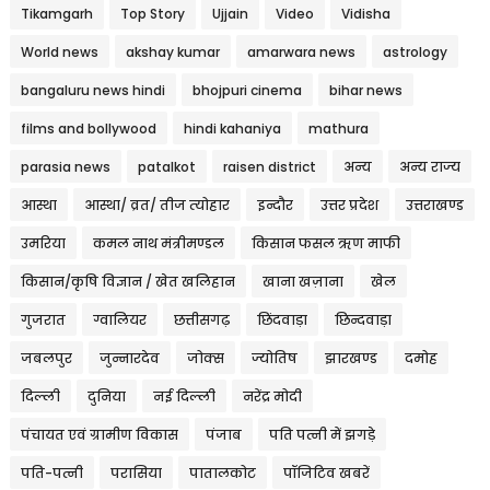
Tikamgarh
Top Story
Ujjain
Video
Vidisha
World news
akshay kumar
amarwara news
astrology
bangaluru news hindi
bhojpuri cinema
bihar news
films and bollywood
hindi kahaniya
mathura
parasia news
patalkot
raisen district
अन्य
अन्य राज्य
आस्था
आस्था/ व्रत/ तीज त्‍योहार
इन्दौर
उत्तर प्रदेश
उत्तराखण्ड
उमरिया
कमल नाथ मंत्रीमण्डल
किसान फसल ऋण माफी
किसान/कृषि विज्ञान / खेत खलिहान
खाना खज़ाना
खेल
गुजरात
ग्वालियर
छत्तीसगढ़
छिंदवाड़ा
छिन्दवाड़ा
जबलपुर
जुन्नारदेव
जोक्स
ज्योतिष
झारखण्ड
दमोह
दिल्ली
दुनिया
नई दिल्ली
नरेंद्र मोदी
पंचायत एवं ग्रामीण विकास
पंजाब
पति पत्नी में झगड़े
पति-पत्नी
परासिया
पातालकोट
पॉजिटिव खबरें