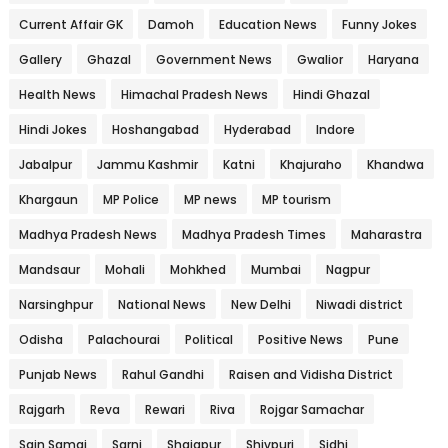
Current Affair GK
Damoh
Education News
Funny Jokes
Gallery
Ghazal
Government News
Gwalior
Haryana
Health News
Himachal Pradesh News
Hindi Ghazal
Hindi Jokes
Hoshangabad
Hyderabad
Indore
Jabalpur
Jammu Kashmir
Katni
Khajuraho
Khandwa
Khargaun
MP Police
MP news
MP tourism
Madhya Pradesh News
Madhya Pradesh Times
Maharastra
Mandsaur
Mohali
Mohkhed
Mumbai
Nagpur
Narsinghpur
National News
New Delhi
Niwadi district
Odisha
Palachourai
Political
Positive News
Pune
Punjab News
Rahul Gandhi
Raisen and Vidisha District
Rajgarh
Reva
Rewari
Riva
Rojgar Samachar
Sain Samaj
Sarni
Shajapur
Shivpuri
Sidhi