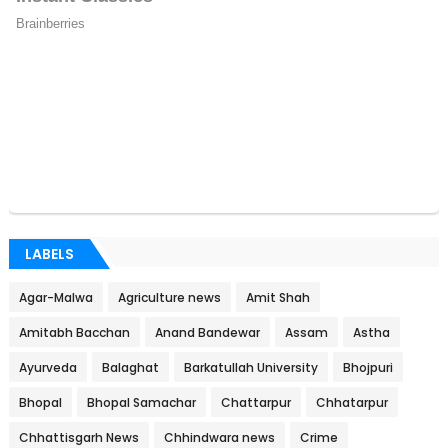
LABELS
Agar-Malwa
Agriculture news
Amit Shah
Amitabh Bacchan
Anand Bandewar
Assam
Astha
Ayurveda
Balaghat
Barkatullah University
Bhojpuri
Bhopal
Bhopal Samachar
Chattarpur
Chhatarpur
Chhattisgarh News
Chhindwara news
Crime