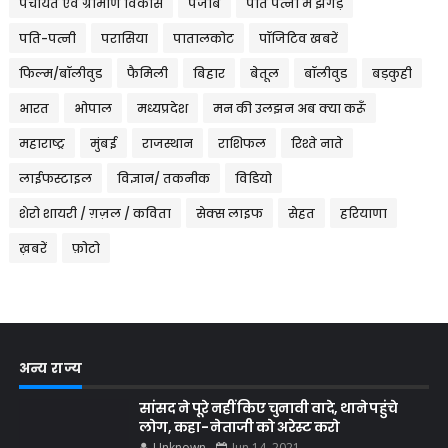
पंचायत एवं ग्रामीण विकास
पंजाब
पति पत्नी में झगड़े
पति-पत्नी
परासिया
पातालकोट
पॉजिटिव खबरें
फिल्म/बॉलीवुड
फैमिली
बिहार
बेतूल
बॉलीवुड
बड़कुही
भारत
भोपाल
मध्यप्रदेश
मन की उलझन अब क्या करूँ
महाराष्ट्र
मुंबई
राजस्थान
राशिफल
रिश्ते नाते
लाईफस्टाइल
विज्ञान/ तकनीक
विडियो
शेरो शायरी / ग़ज़ल / कविता
सेक्स लाइफ
सेहत
हरियाणा
ख़बरें
फ़ोटो
अन्य राज्य
सांसद ने पूरे नहीं किए चुनावी वादे, थाने पहुंचे
लोग, कहा- नेताजी को अरेस्ट करो
Unknown
Jun 14, 2021