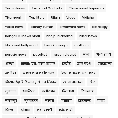
Tamia News
Tech and Gadgets
Thiruvananthapuram
Tikamgarh
Top Story
Ujjain
Video
Vidisha
World news
akshay kumar
amarwara news
astrology
bangaluru news hindi
bhojpuri cinema
bihar news
films and bollywood
hindi kahaniya
mathura
parasia news
patalkot
raisen district
अन्य
अन्य राज्य
आस्था
आस्था/ व्रत/ तीज त्‍योहार
इन्दौर
उत्तर प्रदेश
उत्तराखण्ड
उमरिया
कमल नाथ मंत्रीमण्डल
किसान फसल ऋण माफी
किसान/कृषि विज्ञान / खेत खलिहान
खाना खज़ाना
खेल
गुजरात
ग्वालियर
छत्तीसगढ़
छिंदवाड़ा
छिन्दवाड़ा
जबलपुर
जुन्नारदेव
जोक्स
ज्योतिष
झारखण्ड
दमोह
दिल्ली
दुनिया
नई दिल्ली
नरेंद्र मोदी