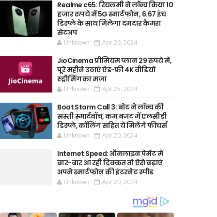
Realme c65: रियलमी ने लॉन्च किया 10
हजार रुपये में 5G स्मार्टफोन, 6.67 इंच
डिस्प्ले के साथ मिलेगा दमदार कैमरा
सेटअप
Unknown
Apr 26, 2024
JioCinema प्रीमियम प्लान 29 रुपये में,
पूरे महीने उठाएं ऐड-फ्री 4K वीडियो
स्ट्रीमिंग का मजा
Unknown
Apr 25, 2024
Boat Storm Call 3: बोट ने लॉन्च की
सस्ती स्मार्टवॉच, कम बजट में एलसीडी
डिस्प्ले, कॉलिंग सहित ये मिलेंगे फीचर्स
Unknown
Apr 20, 2024
Internet Speed: ऑनलाइन पेमेंट में
बार-बार आ रही दिक्कत तो ऐसे बढ़ाएं
अपने स्मार्टफोन की इंटरनेट स्पीड
Unknown
Apr 20, 2024