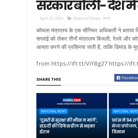
सरकार बोली- देश मे
April 30, 2022
National News
,
भारत
कोयला मंत्रालय के एक सीनियर अधिकारी ने बताया क
सप्लाई को लेकर तीनों मंत्रालय बिजली, रेलवे और 
आयात करने की प्रक्रिया जारी है, ताकि डिमांड के मु
from https://ift.tt/ViYBg27 https://if
Facebo
SHARE THIS
NATIONAL NEWS
NATIONAL NEW
'दूसरों से सुरक्षा की भीख न मांगें',
फ्रांस ने 114
सऊदी की डिफेंस डील से भड़का
भेजा प्रपोजल, 
ईरान
विमान