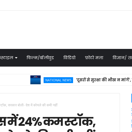
स्टाइल
फिल्म/बॉलीवुड
विडियो
फ़ोटो मज़ा
विज्ञान/
'दूसरों से सुरक्षा की भीख न मांगें', सऊदी
NATIONAL NEWS
्टॉक, सरकार बोली- देश में कोयले की कमी नहीं
्स में 24% कम स्टॉक,