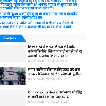
मुख्यमंत्री डॉ. मोहन यादव से केंद्रीय पर्यावरण, वन एवं
जलवायु परिवर्तन मंत्री श्री भूपेन्द्र यादव ने शुक्रवार को
मुख्यमंत्री निवास पर सौजन्य भेंट की।
श्रीमती ट्विशा शर्मा की मृत्यु के प्रकरण की जांच केन्द्रीय
अन्वेषण ब्यूरो (सीबीआई) को
प्रधानमंत्री श्री मोदी को एफएओ एग्रीकोला मैडल से
सम्मानित होने पर मुख्यमंत्री डॉ. यादव ने दी बधाई
छिन्दवाड़ा
छिन्दवाड़ा में नगर निगम की अवैध
कॉलोनियों के खिलाफ बड़ी कार्रवाई: दो
स्थानों पर अवैध निर्माण ध्वस्त
Unknown
Feb 25, 2026
नगर पालिक निगम छिंदवाड़ा प्रदेश में
अव्वल, छिंदवाड़ा पुलिस प्रदेश में द्वितीय
Unknown
May 21, 2025
Chhindwara News: कलेक्टर श्री सिंह
ने सुनी आवेदकों की समस्यायें
Unknown
May 21, 2025