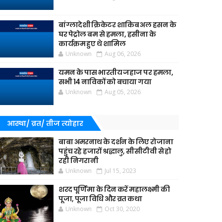
बांग्लादेशी क्रिकेटर शाकिब अल हसन के
घर पेट्रोल बम से हमला, हसीना के
कार्यक्रम हुए थे शामिल
Unknown
Aug 06, 2026
यमन के पास भारतीय जहाज पर हमला,
सभी 14 नाविकों को बचाया गया
Unknown
Aug 05, 2026
आस्था/ व्रत/ तीज त्‍योहार
बाबा अमरनाथ के दर्शन के लिए रोजाना
पहुंच रहे हजारों श्रद्धालु, सीसीटीवी से हो
रही निगरानी
Unknown
Jul 15, 2023
शरद पूर्णिमा के दिन करें महालक्ष्मी की
पूजा, पूजा विधि और व्रत कथा
Unknown
Oct 30, 2020