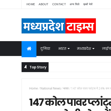
HOME
ABOUT
CONTACT
अन्य जिले
ख़बरें भेजें
दुनिया
भारत
मध्यप्रदेश
लाईफ
Top Story
Home
/
National News
/
भारत
/
147 कोल पावर प्लांट्स में 24% कम स
147 कोल पावर प्लांट