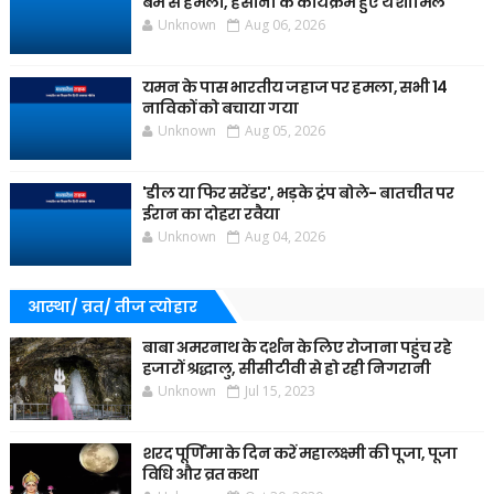
बम से हमला, हसीना के कार्यक्रम हुए थे शामिल
Unknown
Aug 06, 2026
यमन के पास भारतीय जहाज पर हमला, सभी 14
नाविकों को बचाया गया
Unknown
Aug 05, 2026
'डील या फिर सरेंडर', भड़के ट्रंप बोले- बातचीत पर
ईरान का दोहरा रवैया
Unknown
Aug 04, 2026
आस्था/ व्रत/ तीज त्‍योहार
बाबा अमरनाथ के दर्शन के लिए रोजाना पहुंच रहे
हजारों श्रद्धालु, सीसीटीवी से हो रही निगरानी
Unknown
Jul 15, 2023
शरद पूर्णिमा के दिन करें महालक्ष्मी की पूजा, पूजा
विधि और व्रत कथा