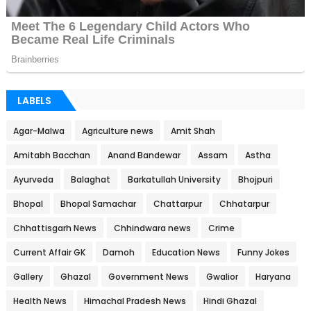
LABELS
Agar-Malwa
Agriculture news
Amit Shah
Amitabh Bacchan
Anand Bandewar
Assam
Astha
Ayurveda
Balaghat
Barkatullah University
Bhojpuri
Bhopal
Bhopal Samachar
Chattarpur
Chhatarpur
Chhattisgarh News
Chhindwara news
Crime
Current Affair GK
Damoh
Education News
Funny Jokes
Gallery
Ghazal
Government News
Gwalior
Haryana
Health News
Himachal Pradesh News
Hindi Ghazal