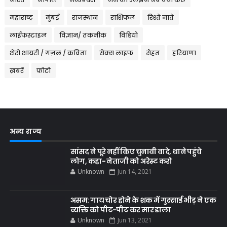
महाराष्ट्र
मुंबई
राजस्थान
राशिफल
रिश्ते नाते
लाईफस्टाइल
विज्ञान/ तकनीक
विडियो
शेरो शायरी / ग़ज़ल / कविता
सेक्स लाइफ
सेहत
हरियाणा
ख़बरें
फ़ोटो
अन्य राज्य
सांसद ने पूरे नहीं किए चुनावी वादे, थाने पहुंचे
लोग, कहा- नेताजी को अरेस्ट करो
Unknown
Jun 14, 2021
असम: गाय चोर होने के शक में गुस्साई भीड़ ने एक
व्यक्ति को पीट-पीट कर मार डाला
Unknown
Jun 13, 2021