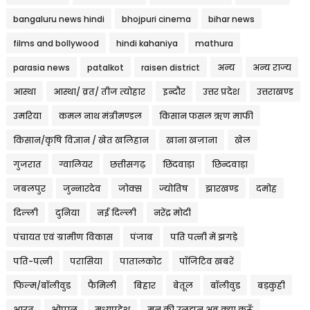
bangaluru news hindi
bhojpuri cinema
bihar news
films and bollywood
hindi kahaniya
mathura
parasia news
patalkot
raisen district
अन्य
अन्य राज्य
आस्था
आस्था/ व्रत/ तीज त्‍योहार
इन्दौर
उत्तर प्रदेश
उत्तराखण्ड
उमरिया
कमल नाथ मंत्रीमण्डल
किसान फसल ऋण माफी
किसान/कृषि विज्ञान / खेत खलिहान
खाना खज़ाना
खेल
गुजरात
ग्वालियर
छत्तीसगढ़
छिंदवाड़ा
छिन्दवाड़ा
जबलपुर
जुन्नारदेव
जोक्स
ज्योतिष
झारखण्ड
दमोह
दिल्ली
दुनिया
नई दिल्ली
नरेंद्र मोदी
पंचायत एवं ग्रामीण विकास
पंजाब
पति पत्नी में झगड़े
पति-पत्नी
परासिया
पातालकोट
पॉजिटिव खबरें
फिल्म/बॉलीवुड
फैमिली
बिहार
बेतूल
बॉलीवुड
बड़कुही
भारत
भोपाल
मध्यप्रदेश
मन की उलझन अब क्या करूँ