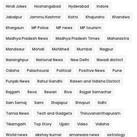
Hindi Jokes
Hoshangabad
Hyderabad
Indore
Jabalpur
Jammu Kashmir
Katni
Khajuraho
Khandwa
Khargaun
MP Police
MP news
MP tourism
Madhya Pradesh News
Madhya Pradesh Times
Maharastra
Mandsaur
Mohali
Mohkhed
Mumbai
Nagpur
Narsinghpur
National News
New Delhi
Niwadi district
Odisha
Palachourai
Political
Positive News
Pune
Punjab News
Rahul Gandhi
Raisen and Vidisha District
Rajgarh
Reva
Rewari
Riva
Rojgar Samachar
Sain Samaj
Sarni
Shajapur
Shivpuri
Sidhi
Tamia News
Tech and Gadgets
Thiruvananthapuram
Tikamgarh
Top Story
Ujjain
Video
Vidisha
World news
akshay kumar
amarwara news
astrology