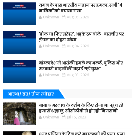
यमन के पास भारतीय जहाज पर हमला, सभी 14
नाविकों को बचाया गया
Unknown
Aug 05, 2026
'डील या फिर सरेंडर', भड़के ट्रंप बोले- बातचीत पर
ईरान का दोहरा रवैया
Unknown
Aug 04, 2026
बांग्लादेश में आतंकी हमले का अलर्ट, पुलिस और
सरकारी वाहनों की बढ़ाई गई सुरक्षा
Unknown
Aug 03, 2026
आस्था/ व्रत/ तीज त्‍योहार
बाबा अमरनाथ के दर्शन के लिए रोजाना पहुंच रहे
हजारों श्रद्धालु, सीसीटीवी से हो रही निगरानी
Unknown
Jul 15, 2023
शरद पूर्णिमा के दिन करें महालक्ष्मी की पूजा, पूजा