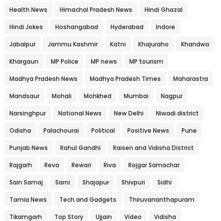
Health News
Himachal Pradesh News
Hindi Ghazal
Hindi Jokes
Hoshangabad
Hyderabad
Indore
Jabalpur
Jammu Kashmir
Katni
Khajuraho
Khandwa
Khargaun
MP Police
MP news
MP tourism
Madhya Pradesh News
Madhya Pradesh Times
Maharastra
Mandsaur
Mohali
Mohkhed
Mumbai
Nagpur
Narsinghpur
National News
New Delhi
Niwadi district
Odisha
Palachourai
Political
Positive News
Pune
Punjab News
Rahul Gandhi
Raisen and Vidisha District
Rajgarh
Reva
Rewari
Riva
Rojgar Samachar
Sain Samaj
Sarni
Shajapur
Shivpuri
Sidhi
Tamia News
Tech and Gadgets
Thiruvananthapuram
Tikamgarh
Top Story
Ujjain
Video
Vidisha