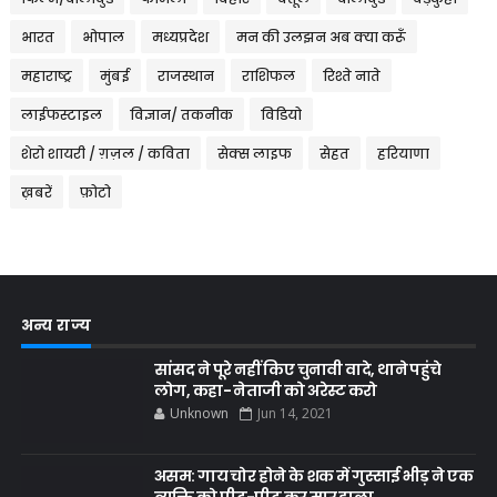
भारत
भोपाल
मध्यप्रदेश
मन की उलझन अब क्या करूँ
महाराष्ट्र
मुंबई
राजस्थान
राशिफल
रिश्ते नाते
लाईफस्टाइल
विज्ञान/ तकनीक
विडियो
शेरो शायरी / ग़ज़ल / कविता
सेक्स लाइफ
सेहत
हरियाणा
ख़बरें
फ़ोटो
अन्य राज्य
सांसद ने पूरे नहीं किए चुनावी वादे, थाने पहुंचे
लोग, कहा- नेताजी को अरेस्ट करो
Unknown
Jun 14, 2021
असम: गाय चोर होने के शक में गुस्साई भीड़ ने एक