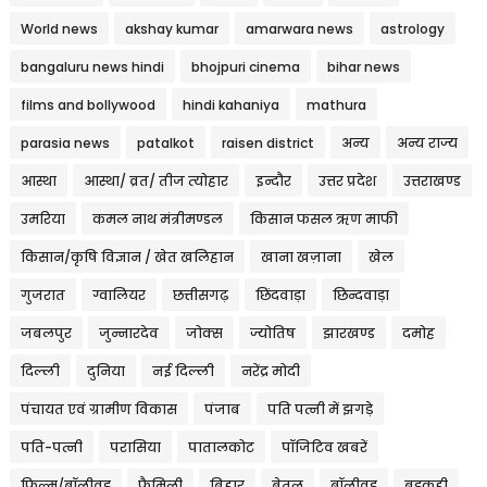
World news
akshay kumar
amarwara news
astrology
bangaluru news hindi
bhojpuri cinema
bihar news
films and bollywood
hindi kahaniya
mathura
parasia news
patalkot
raisen district
अन्य
अन्य राज्य
आस्था
आस्था/ व्रत/ तीज त्‍योहार
इन्दौर
उत्तर प्रदेश
उत्तराखण्ड
उमरिया
कमल नाथ मंत्रीमण्डल
किसान फसल ऋण माफी
किसान/कृषि विज्ञान / खेत खलिहान
खाना खज़ाना
खेल
गुजरात
ग्वालियर
छत्तीसगढ़
छिंदवाड़ा
छिन्दवाड़ा
जबलपुर
जुन्नारदेव
जोक्स
ज्योतिष
झारखण्ड
दमोह
दिल्ली
दुनिया
नई दिल्ली
नरेंद्र मोदी
पंचायत एवं ग्रामीण विकास
पंजाब
पति पत्नी में झगड़े
पति-पत्नी
परासिया
पातालकोट
पॉजिटिव खबरें
फिल्म/बॉलीवुड
फैमिली
बिहार
बेतूल
बॉलीवुड
बड़कुही