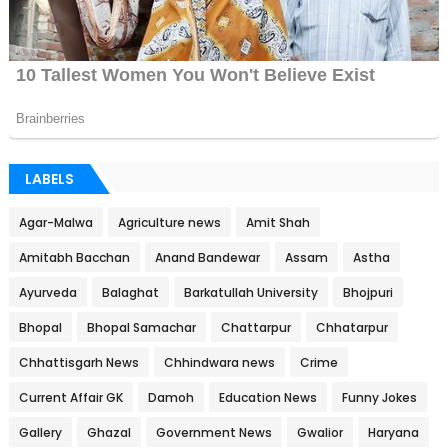
LABELS
Agar-Malwa
Agriculture news
Amit Shah
Amitabh Bacchan
Anand Bandewar
Assam
Astha
Ayurveda
Balaghat
Barkatullah University
Bhojpuri
Bhopal
Bhopal Samachar
Chattarpur
Chhatarpur
Chhattisgarh News
Chhindwara news
Crime
Current Affair GK
Damoh
Education News
Funny Jokes
Gallery
Ghazal
Government News
Gwalior
Haryana