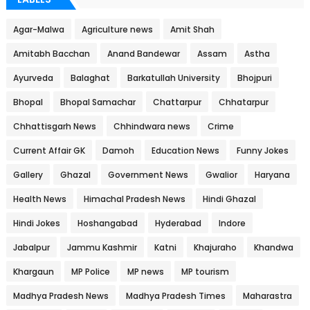
Agar-Malwa
Agriculture news
Amit Shah
Amitabh Bacchan
Anand Bandewar
Assam
Astha
Ayurveda
Balaghat
Barkatullah University
Bhojpuri
Bhopal
Bhopal Samachar
Chattarpur
Chhatarpur
Chhattisgarh News
Chhindwara news
Crime
Current Affair GK
Damoh
Education News
Funny Jokes
Gallery
Ghazal
Government News
Gwalior
Haryana
Health News
Himachal Pradesh News
Hindi Ghazal
Hindi Jokes
Hoshangabad
Hyderabad
Indore
Jabalpur
Jammu Kashmir
Katni
Khajuraho
Khandwa
Khargaun
MP Police
MP news
MP tourism
Madhya Pradesh News
Madhya Pradesh Times
Maharastra