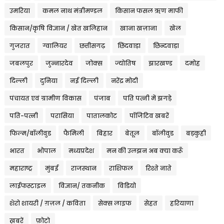
उमरिया
कमल नाथ मंत्रीमण्डल
किसान फसल ऋण माफी
किसान/कृषि विज्ञान / खेत खलिहान
खाना खज़ाना
खेल
गुजरात
ग्वालियर
छत्तीसगढ़
छिंदवाड़ा
छिन्दवाड़ा
जबलपुर
जुन्नारदेव
जोक्स
ज्योतिष
झारखण्ड
दमोह
दिल्ली
दुनिया
नई दिल्ली
नरेंद्र मोदी
पंचायत एवं ग्रामीण विकास
पंजाब
पति पत्नी में झगड़े
पति-पत्नी
परासिया
पातालकोट
पॉजिटिव खबरें
फिल्म/बॉलीवुड
फैमिली
बिहार
बेतूल
बॉलीवुड
बड़कुही
भारत
भोपाल
मध्यप्रदेश
मन की उलझन अब क्या करूँ
महाराष्ट्र
मुंबई
राजस्थान
राशिफल
रिश्ते नाते
लाईफस्टाइल
विज्ञान/ तकनीक
विडियो
शेरो शायरी / ग़ज़ल / कविता
सेक्स लाइफ
सेहत
हरियाणा
ख़बरें
फ़ोटो