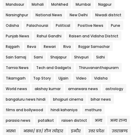
Mandsaur
Mohali
Mohkhed
Mumbai
Nagpur
Narsinghpur
National News
New Delhi
Niwadi district
Odisha
Palachourai
Political
Positive News
Pune
Punjab News
Rahul Gandhi
Raisen and Vidisha District
Rajgarh
Reva
Rewari
Riva
Rojgar Samachar
Sain Samaj
Sarni
Shajapur
Shivpuri
Sidhi
Tamia News
Tech and Gadgets
Thiruvananthapuram
Tikamgarh
Top Story
Ujjain
Video
Vidisha
World news
akshay kumar
amarwara news
astrology
bangaluru news hindi
bhojpuri cinema
bihar news
films and bollywood
hindi kahaniya
mathura
parasia news
patalkot
raisen district
अन्य
अन्य राज्य
आस्था
आस्था/ व्रत/ तीज त्‍योहार
इन्दौर
उत्तर प्रदेश
उत्तराखण्ड