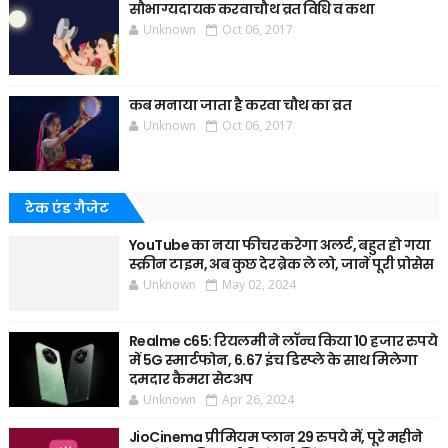
सौभाग्यदायक करवाचौथ व्रत विधि व कथा
Unknown
Oct 06, 2017
कब मनाया जाता है करवा चौथ का व्रत
Unknown
Oct 06, 2017
टेक एंड गैजेट
YouTube का नया फीचर करेगा अलर्ट, बहुत हो गया
स्क्रीन टाइम, अब कुछ देर ब्रेक ले लो, जानें पूरी प्रोसेस
Unknown
May 02, 2024
Realme c65: रियलमी ने लॉन्च किया 10 हजार रुपये
में 5G स्मार्टफोन, 6.67 इंच डिस्प्ले के साथ मिलेगा
दमदार कैमरा सेटअप
Unknown
Apr 26, 2024
JioCinema प्रीमियम प्लान 29 रुपये में, पूरे महीने