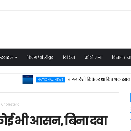
स्टाइल
फिल्म/बॉलीवुड
विडियो
फ़ोटो मज़ा
विज्ञान/
बांग्लादेशी क्रिकेटर शाकिब अल हसन के घर पेट
NATIONAL NEWS
एगा Cholesterol
े कोई भी आसन, बिना दवा