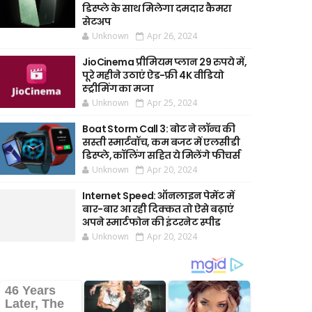
डिस्प्ले के साथ मिलेगा दमदार कैमरा
सेटअप
Unknown
Apr 26, 2024
JioCinema प्रीमियम प्लान 29 रुपये में,
पूरे महीने उठाएं ऐड-फ्री 4K वीडियो
स्ट्रीमिंग का मजा
Unknown
Apr 25, 2024
Boat Storm Call 3: बोट ने लॉन्च की
सस्ती स्मार्टवॉच, कम बजट में एलसीडी
डिस्प्ले, कॉलिंग सहित ये मिलेंगे फीचर्स
Unknown
Apr 20, 2024
Internet Speed: ऑनलाइन पेमेंट में
बार-बार आ रही दिक्कत तो ऐसे बढ़ाएं
अपने स्मार्टफोन की इंटरनेट स्पीड
Unknown
Apr 20, 2024