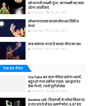
कोजागरी लक्ष्मी पूजा: मां लक्ष्मी का बना
रहेगा आर्शीवाद
Unknown
Oct 30, 2020
सौभाग्यदायक करवाचौथ व्रत विधि व
कथा
Unknown
Oct 06, 2017
कब मनाया जाता है करवा चौथ का व्रत
Unknown
Oct 06, 2017
टेक एंड गैजेट
YouTube का नया फीचर करेगा अलर्ट,
बहुत हो गया स्क्रीन टाइम, अब कुछ देर
ब्रेक ले लो, जानें पूरी प्रोसेस
Unknown
May 02, 2024
Realme c65: रियलमी ने लॉन्च किया 10
हजार रुपये में 5G स्मार्टफोन, 6.67 इंच