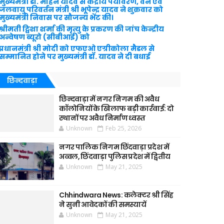
मुख्यमंत्री डॉ. मोहन यादव से केंद्रीय पर्यावरण, वन एवं
जलवायु परिवर्तन मंत्री श्री भूपेन्द्र यादव ने शुक्रवार को
मुख्यमंत्री निवास पर सौजन्य भेंट की।
श्रीमती ट्विशा शर्मा की मृत्यु के प्रकरण की जांच केन्द्रीय
अन्वेषण ब्यूरो (सीबीआई) को
प्रधानमंत्री श्री मोदी को एफएओ एग्रीकोला मैडल से
सम्मानित होने पर मुख्यमंत्री डॉ. यादव ने दी बधाई
छिन्दवाड़ा
छिन्दवाड़ा में नगर निगम की अवैध
कॉलोनियों के खिलाफ बड़ी कार्रवाई: दो
स्थानों पर अवैध निर्माण ध्वस्त
Unknown
Feb 25, 2026
नगर पालिक निगम छिंदवाड़ा प्रदेश में
अव्वल, छिंदवाड़ा पुलिस प्रदेश में द्वितीय
Unknown
May 21, 2025
Chhindwara News: कलेक्टर श्री सिंह
ने सुनी आवेदकों की समस्यायें
Unknown
May 21, 2025