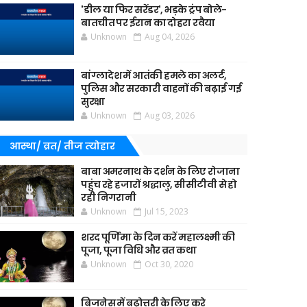
'डील या फिर सरेंडर', भड़के ट्रंप बोले-
बातचीत पर ईरान का दोहरा रवैया
Unknown
Aug 04, 2026
बांग्लादेश में आतंकी हमले का अलर्ट,
पुलिस और सरकारी वाहनों की बढ़ाई गई
सुरक्षा
Unknown
Aug 03, 2026
आस्था/ व्रत/ तीज त्‍योहार
बाबा अमरनाथ के दर्शन के लिए रोजाना
पहुंच रहे हजारों श्रद्धालु, सीसीटीवी से हो
रही निगरानी
Unknown
Jul 15, 2023
शरद पूर्णिमा के दिन करें महालक्ष्मी की
पूजा, पूजा विधि और व्रत कथा
Unknown
Oct 30, 2020
बिजनेस में बढ़ोत्तरी के लिए करे