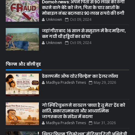
Damoh news: अपने पिता से 90 लाख की ठगी
करने वाले बेटे को जेल, पिता के चार खातों के
मोबाइल नंबर बदलवार 90 लाख रुपये की ठगी
Unknown
Oct 09, 2024
जहांगीराबाद: 16 साल से ससुराल में कैद महिला,
बन गयी थी हड्डियों का ढांचा
Unknown
Oct 09, 2024
फिल्म और बॉलीवुड
डेवलपमेंट ऑफ योर चिल्ड्रेन’ का ट्रेलर लॉन्च
Madhya Pradesh Times
May 29, 2026
गो स्पिरिचुअल ने वायरल ‘बच्चा है तू मेरा’ ट्रेंड को
शांति, सकारात्मकता और आध्यात्मिक
जागरूकता के संदेश में बदला
Madhya Pradesh Times
Mar 31, 2026
थ्रिलर फिल्म 'लिबरेशन' में दिखाई देगी अभिनेत्री