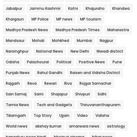
Jabalpur
Jammu Kashmir
Katni
Khajuraho
Khandwa
Khargaun
MP Police
MP news
MP tourism
Madhya Pradesh News
Madhya Pradesh Times
Maharastra
Mandsaur
Mohali
Mohkhed
Mumbai
Nagpur
Narsinghpur
National News
New Delhi
Niwadi district
Odisha
Palachourai
Political
Positive News
Pune
Punjab News
Rahul Gandhi
Raisen and Vidisha District
Rajgarh
Reva
Rewari
Riva
Rojgar Samachar
Sain Samaj
Sarni
Shajapur
Shivpuri
Sidhi
Tamia News
Tech and Gadgets
Thiruvananthapuram
Tikamgarh
Top Story
Ujjain
Video
Vidisha
World news
akshay kumar
amarwara news
astrology
bangaluru news hindi
bhojpuri cinema
bihar news