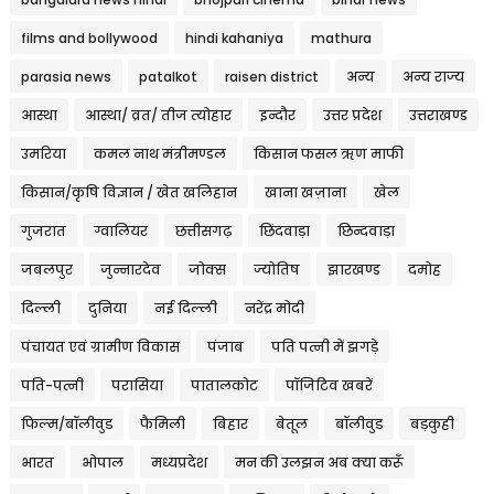
films and bollywood
hindi kahaniya
mathura
parasia news
patalkot
raisen district
अन्य
अन्य राज्य
आस्था
आस्था/ व्रत/ तीज त्‍योहार
इन्दौर
उत्तर प्रदेश
उत्तराखण्ड
उमरिया
कमल नाथ मंत्रीमण्डल
किसान फसल ऋण माफी
किसान/कृषि विज्ञान / खेत खलिहान
खाना खज़ाना
खेल
गुजरात
ग्वालियर
छत्तीसगढ़
छिंदवाड़ा
छिन्दवाड़ा
जबलपुर
जुन्नारदेव
जोक्स
ज्योतिष
झारखण्ड
दमोह
दिल्ली
दुनिया
नई दिल्ली
नरेंद्र मोदी
पंचायत एवं ग्रामीण विकास
पंजाब
पति पत्नी में झगड़े
पति-पत्नी
परासिया
पातालकोट
पॉजिटिव खबरें
फिल्म/बॉलीवुड
फैमिली
बिहार
बेतूल
बॉलीवुड
बड़कुही
भारत
भोपाल
मध्यप्रदेश
मन की उलझन अब क्या करूँ