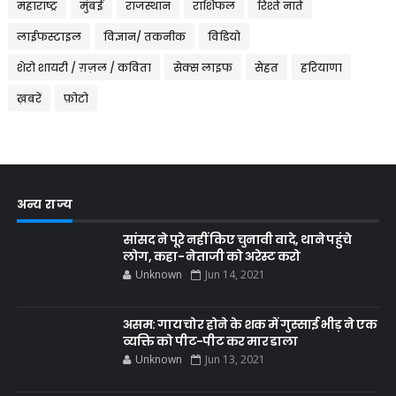
महाराष्ट्र
मुंबई
राजस्थान
राशिफल
रिश्ते नाते
लाईफस्टाइल
विज्ञान/ तकनीक
विडियो
शेरो शायरी / ग़ज़ल / कविता
सेक्स लाइफ
सेहत
हरियाणा
ख़बरें
फ़ोटो
अन्य राज्य
सांसद ने पूरे नहीं किए चुनावी वादे, थाने पहुंचे
लोग, कहा- नेताजी को अरेस्ट करो
Unknown
Jun 14, 2021
असम: गाय चोर होने के शक में गुस्साई भीड़ ने एक
व्यक्ति को पीट-पीट कर मार डाला
Unknown
Jun 13, 2021