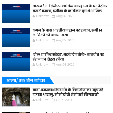
बांग्लादेशी क्रिकेटर शाकिब अल हसन के घर पेट्रोल
बम से हमला, हसीना के कार्यक्रम हुए थे शामिल
Unknown
Aug 06, 2026
यमन के पास भारतीय जहाज पर हमला, सभी 14
नाविकों को बचाया गया
Unknown
Aug 05, 2026
'डील या फिर सरेंडर', भड़के ट्रंप बोले- बातचीत पर
ईरान का दोहरा रवैया
Unknown
Aug 04, 2026
आस्था/ व्रत/ तीज त्‍योहार
बाबा अमरनाथ के दर्शन के लिए रोजाना पहुंच रहे
हजारों श्रद्धालु, सीसीटीवी से हो रही निगरानी
Unknown
Jul 15, 2023