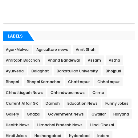
LABELS
Agar-Malwa
Agriculture news
Amit Shah
Amitabh Bacchan
Anand Bandewar
Assam
Astha
Ayurveda
Balaghat
Barkatullah University
Bhojpuri
Bhopal
Bhopal Samachar
Chattarpur
Chhatarpur
Chhattisgarh News
Chhindwara news
Crime
Current Affair GK
Damoh
Education News
Funny Jokes
Gallery
Ghazal
Government News
Gwalior
Haryana
Health News
Himachal Pradesh News
Hindi Ghazal
Hindi Jokes
Hoshangabad
Hyderabad
Indore