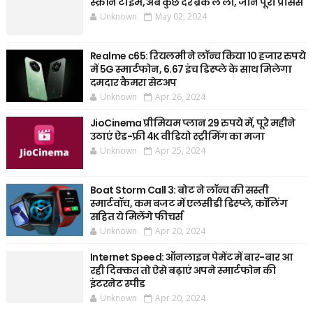
स्क्रीन टाइम, अब कुछ देर ब्रेक ले लो, जानें पूरी प्रोसेस
Unknown
May 02, 2024
Realme c65: रियलमी ने लॉन्च किया 10 हजार रुपये
में 5G स्मार्टफोन, 6.67 इंच डिस्प्ले के साथ मिलेगा
दमदार कैमरा सेटअप
Unknown
Apr 26, 2024
JioCinema प्रीमियम प्लान 29 रुपये में, पूरे महीने
उठाएं ऐड-फ्री 4K वीडियो स्ट्रीमिंग का मजा
Unknown
Apr 25, 2024
Boat Storm Call 3: बोट ने लॉन्च की सस्ती
स्मार्टवॉच, कम बजट में एलसीडी डिस्प्ले, कॉलिंग
सहित ये मिलेंगे फीचर्स
Unknown
Apr 20, 2024
Internet Speed: ऑनलाइन पेमेंट में बार-बार आ
रही दिक्कत तो ऐसे बढ़ाएं अपने स्मार्टफोन की
इंटरनेट स्पीड
Unknown
Apr 20, 2024