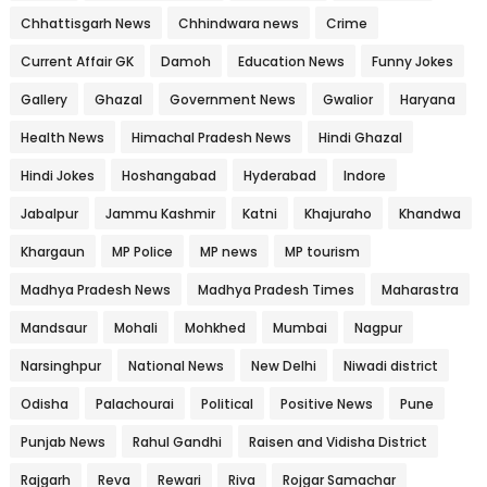
Chhattisgarh News
Chhindwara news
Crime
Current Affair GK
Damoh
Education News
Funny Jokes
Gallery
Ghazal
Government News
Gwalior
Haryana
Health News
Himachal Pradesh News
Hindi Ghazal
Hindi Jokes
Hoshangabad
Hyderabad
Indore
Jabalpur
Jammu Kashmir
Katni
Khajuraho
Khandwa
Khargaun
MP Police
MP news
MP tourism
Madhya Pradesh News
Madhya Pradesh Times
Maharastra
Mandsaur
Mohali
Mohkhed
Mumbai
Nagpur
Narsinghpur
National News
New Delhi
Niwadi district
Odisha
Palachourai
Political
Positive News
Pune
Punjab News
Rahul Gandhi
Raisen and Vidisha District
Rajgarh
Reva
Rewari
Riva
Rojgar Samachar