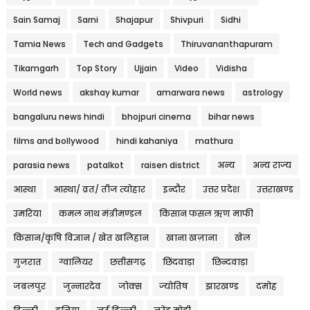
Sain Samaj
Sarni
Shajapur
Shivpuri
Sidhi
Tamia News
Tech and Gadgets
Thiruvananthapuram
Tikamgarh
Top Story
Ujjain
Video
Vidisha
World news
akshay kumar
amarwara news
astrology
bangaluru news hindi
bhojpuri cinema
bihar news
films and bollywood
hindi kahaniya
mathura
parasia news
patalkot
raisen district
अन्य
अन्य राज्य
आस्था
आस्था/ व्रत/ तीज त्‍योहार
इन्दौर
उत्तर प्रदेश
उत्तराखण्ड
उमरिया
कमल नाथ मंत्रीमण्डल
किसान फसल ऋण माफी
किसान/कृषि विज्ञान / खेत खलिहान
खाना खज़ाना
खेल
गुजरात
ग्वालियर
छत्तीसगढ़
छिंदवाड़ा
छिन्दवाड़ा
जबलपुर
जुन्नारदेव
जोक्स
ज्योतिष
झारखण्ड
दमोह