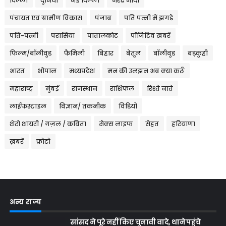
दिल्ली
दुनिया
नई दिल्ली
नरेंद्र मोदी
पंचायत एवं ग्रामीण विकास
पंजाब
पति पत्नी में झगड़े
पति-पत्नी
परासिया
पातालकोट
पॉजिटिव खबरें
फिल्म/बॉलीवुड
फैमिली
बिहार
बेतूल
बॉलीवुड
बड़कुही
भारत
भोपाल
मध्यप्रदेश
मन की उलझन अब क्या करूँ
महाराष्ट्र
मुंबई
राजस्थान
राशिफल
रिश्ते नाते
लाईफस्टाइल
विज्ञान/ तकनीक
विडियो
शेरो शायरी / ग़ज़ल / कविता
सेक्स लाइफ
सेहत
हरियाणा
ख़बरें
फ़ोटो
अन्य राज्य
सांसद ने पूरे नहीं किए चुनावी वादे, थाने पहुंचे