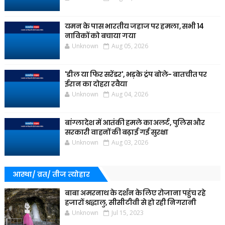
यमन के पास भारतीय जहाज पर हमला, सभी 14
नाविकों को बचाया गया
Unknown
Aug 05, 2026
'डील या फिर सरेंडर', भड़के ट्रंप बोले- बातचीत पर
ईरान का दोहरा रवैया
Unknown
Aug 04, 2026
बांग्लादेश में आतंकी हमले का अलर्ट, पुलिस और
सरकारी वाहनों की बढ़ाई गई सुरक्षा
Unknown
Aug 03, 2026
आस्था/ व्रत/ तीज त्‍योहार
बाबा अमरनाथ के दर्शन के लिए रोजाना पहुंच रहे
हजारों श्रद्धालु, सीसीटीवी से हो रही निगरानी
Unknown
Jul 15, 2023