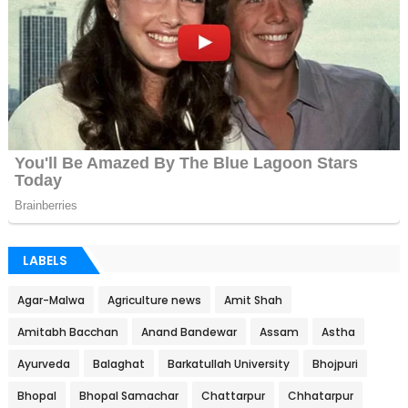
LABELS
Agar-Malwa
Agriculture news
Amit Shah
Amitabh Bacchan
Anand Bandewar
Assam
Astha
Ayurveda
Balaghat
Barkatullah University
Bhojpuri
Bhopal
Bhopal Samachar
Chattarpur
Chhatarpur