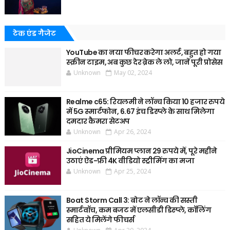
टेक एंड गैजेट
YouTube का नया फीचर करेगा अलर्ट, बहुत हो गया
स्क्रीन टाइम, अब कुछ देर ब्रेक ले लो, जानें पूरी प्रोसेस
Unknown
May 02, 2024
Realme c65: रियलमी ने लॉन्च किया 10 हजार रुपये
में 5G स्मार्टफोन, 6.67 इंच डिस्प्ले के साथ मिलेगा
दमदार कैमरा सेटअप
Unknown
Apr 26, 2024
JioCinema प्रीमियम प्लान 29 रुपये में, पूरे महीने
उठाएं ऐड-फ्री 4K वीडियो स्ट्रीमिंग का मजा
Unknown
Apr 25, 2024
Boat Storm Call 3: बोट ने लॉन्च की सस्ती
स्मार्टवॉच, कम बजट में एलसीडी डिस्प्ले, कॉलिंग
सहित ये मिलेंगे फीचर्स