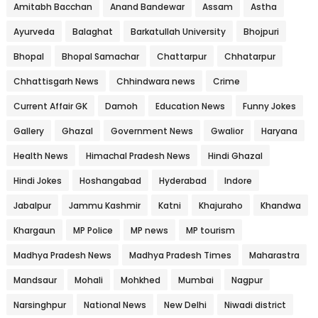
Amitabh Bacchan
Anand Bandewar
Assam
Astha
Ayurveda
Balaghat
Barkatullah University
Bhojpuri
Bhopal
Bhopal Samachar
Chattarpur
Chhatarpur
Chhattisgarh News
Chhindwara news
Crime
Current Affair GK
Damoh
Education News
Funny Jokes
Gallery
Ghazal
Government News
Gwalior
Haryana
Health News
Himachal Pradesh News
Hindi Ghazal
Hindi Jokes
Hoshangabad
Hyderabad
Indore
Jabalpur
Jammu Kashmir
Katni
Khajuraho
Khandwa
Khargaun
MP Police
MP news
MP tourism
Madhya Pradesh News
Madhya Pradesh Times
Maharastra
Mandsaur
Mohali
Mohkhed
Mumbai
Nagpur
Narsinghpur
National News
New Delhi
Niwadi district