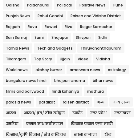
Odisha
Palachourai
Political
Positive News
Pune
Punjab News
Rahul Gandhi
Raisen and Vidisha District
Rajgarh
Reva
Rewari
Riva
Rojgar Samachar
Sain Samaj
Sarni
Shajapur
Shivpuri
Sidhi
Tamia News
Tech and Gadgets
Thiruvananthapuram
Tikamgarh
Top Story
Ujjain
Video
Vidisha
World news
akshay kumar
amarwara news
astrology
bangaluru news hindi
bhojpuri cinema
bihar news
films and bollywood
hindi kahaniya
mathura
parasia news
patalkot
raisen district
अन्य
अन्य राज्य
आस्था
आस्था/ व्रत/ तीज त्‍योहार
इन्दौर
उत्तर प्रदेश
उत्तराखण्ड
उमरिया
कमल नाथ मंत्रीमण्डल
किसान फसल ऋण माफी
किसान/कृषि विज्ञान / खेत खलिहान
खाना खज़ाना
खेल