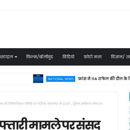
स्टाइल
फिल्म/बॉलीवुड
विडियो
फ़ोटो मज़ा
विज्ञान/
फ्रांस ने 114 राफेल की डील के लिए भेज
NATIONAL NEWS
ंसद की विशेषाधिकार समिति का नोटिस, महाराष्ट्र के DGP...पुलिस कमिश्नर समेत इन
्तारी मामले पर संसद