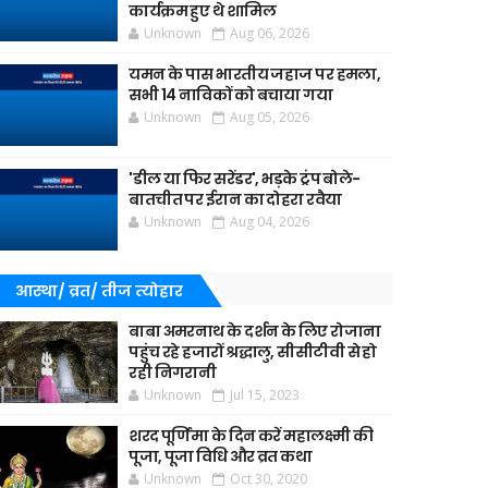
कार्यक्रम हुए थे शामिल
Unknown
Aug 06, 2026
यमन के पास भारतीय जहाज पर हमला,
सभी 14 नाविकों को बचाया गया
Unknown
Aug 05, 2026
'डील या फिर सरेंडर', भड़के ट्रंप बोले-
बातचीत पर ईरान का दोहरा रवैया
Unknown
Aug 04, 2026
आस्था/ व्रत/ तीज त्‍योहार
बाबा अमरनाथ के दर्शन के लिए रोजाना
पहुंच रहे हजारों श्रद्धालु, सीसीटीवी से हो
रही निगरानी
Unknown
Jul 15, 2023
शरद पूर्णिमा के दिन करें महालक्ष्मी की
पूजा, पूजा विधि और व्रत कथा
Unknown
Oct 30, 2020