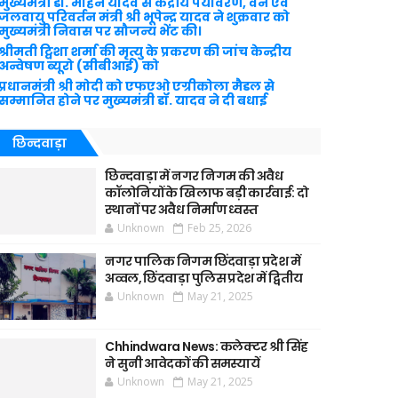
मुख्यमंत्री डॉ. मोहन यादव से केंद्रीय पर्यावरण, वन एवं
जलवायु परिवर्तन मंत्री श्री भूपेन्द्र यादव ने शुक्रवार को
मुख्यमंत्री निवास पर सौजन्य भेंट की।
श्रीमती ट्विशा शर्मा की मृत्यु के प्रकरण की जांच केन्द्रीय
अन्वेषण ब्यूरो (सीबीआई) को
प्रधानमंत्री श्री मोदी को एफएओ एग्रीकोला मैडल से
सम्मानित होने पर मुख्यमंत्री डॉ. यादव ने दी बधाई
छिन्दवाड़ा
छिन्दवाड़ा में नगर निगम की अवैध
कॉलोनियों के खिलाफ बड़ी कार्रवाई: दो
स्थानों पर अवैध निर्माण ध्वस्त
Unknown
Feb 25, 2026
नगर पालिक निगम छिंदवाड़ा प्रदेश में
अव्वल, छिंदवाड़ा पुलिस प्रदेश में द्वितीय
Unknown
May 21, 2025
Chhindwara News: कलेक्टर श्री सिंह
ने सुनी आवेदकों की समस्यायें
Unknown
May 21, 2025