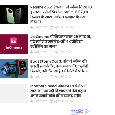
Realme c65: रियलमी ने लॉन्च किया 10
हजार रुपये में 5G स्मार्टफोन, 6.67 इंच
डिस्प्ले के साथ मिलेगा दमदार कैमरा
सेटअप
Unknown
Apr 26, 2024
JioCinema प्रीमियम प्लान 29 रुपये में,
पूरे महीने उठाएं ऐड-फ्री 4K वीडियो
स्ट्रीमिंग का मजा
Unknown
Apr 25, 2024
Boat Storm Call 3: बोट ने लॉन्च की
सस्ती स्मार्टवॉच, कम बजट में एलसीडी
डिस्प्ले, कॉलिंग सहित ये मिलेंगे फीचर्स
Unknown
Apr 20, 2024
Internet Speed: ऑनलाइन पेमेंट में
बार-बार आ रही दिक्कत तो ऐसे बढ़ाएं
अपने स्मार्टफोन की इंटरनेट स्पीड
Unknown
Apr 20, 2024