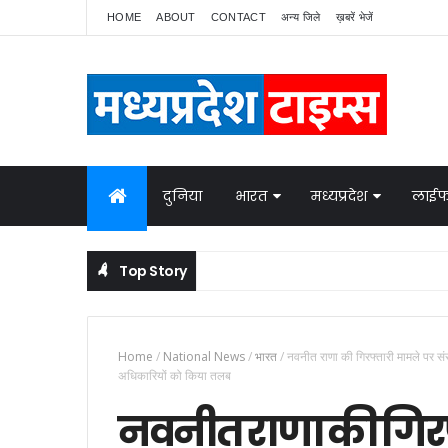
HOME
ABOUT
CONTACT
अन्य जिले
ख़बरें भेजें
दुनिया
भारत
मध्यप्रदेश
लाईफ
Top Story
नेपाल में बवाल, भारत ने बॉर्डर पर बढ़ाई निगरानी
NATIONAL NEWS
Home
/
National News
/
भारत
/
नवनीत राणा की गिरफ्तारी मामले पर स
अधिकारियों को किया तलब
नवनीत राणा की गिरफ