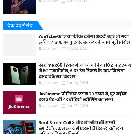
Unknown
Oct 06, 2017
टेक एंड गैजेट
YouTube का नया फीचर करेगा अलर्ट, बहुत हो गया
स्क्रीन टाइम, अब कुछ देर ब्रेक ले लो, जानें पूरी प्रोसेस
Unknown
May 02, 2024
Realme c65: रियलमी ने लॉन्च किया 10 हजार रुपये
में 5G स्मार्टफोन, 6.67 इंच डिस्प्ले के साथ मिलेगा
दमदार कैमरा सेटअप
Unknown
Apr 26, 2024
JioCinema प्रीमियम प्लान 29 रुपये में, पूरे महीने
उठाएं ऐड-फ्री 4K वीडियो स्ट्रीमिंग का मजा
Unknown
Apr 25, 2024
Boat Storm Call 3: बोट ने लॉन्च की सस्ती
स्मार्टवॉच, कम बजट में एलसीडी डिस्प्ले, कॉलिंग