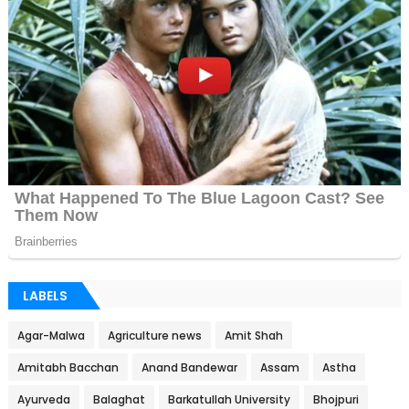
LABELS
Agar-Malwa
Agriculture news
Amit Shah
Amitabh Bacchan
Anand Bandewar
Assam
Astha
Ayurveda
Balaghat
Barkatullah University
Bhojpuri