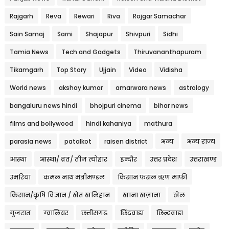
Rajgarh
Reva
Rewari
Riva
Rojgar Samachar
Sain Samaj
Sarni
Shajapur
Shivpuri
Sidhi
Tamia News
Tech and Gadgets
Thiruvananthapuram
Tikamgarh
Top Story
Ujjain
Video
Vidisha
World news
akshay kumar
amarwara news
astrology
bangaluru news hindi
bhojpuri cinema
bihar news
films and bollywood
hindi kahaniya
mathura
parasia news
patalkot
raisen district
अन्य
अन्य राज्य
आस्था
आस्था/ व्रत/ तीज त्‍योहार
इन्दौर
उत्तर प्रदेश
उत्तराखण्ड
उमरिया
कमल नाथ मंत्रीमण्डल
किसान फसल ऋण माफी
किसान/कृषि विज्ञान / खेत खलिहान
खाना खज़ाना
खेल
गुजरात
ग्वालियर
छत्तीसगढ़
छिंदवाड़ा
छिन्दवाड़ा