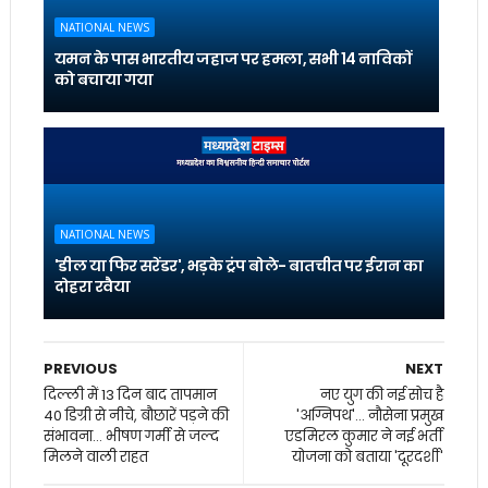
NATIONAL NEWS
यमन के पास भारतीय जहाज पर हमला, सभी 14 नाविकों
को बचाया गया
NATIONAL NEWS
'डील या फिर सरेंडर', भड़के ट्रंप बोले- बातचीत पर ईरान का
दोहरा रवैया
PREVIOUS
NEXT
दिल्ली में 13 दिन बाद तापमान
नए युग की नई सोच है
40 डिग्री से नीचे, बौछारें पड़ने की
'अग्निपथ'... नौसेना प्रमुख
संभावना... भीषण गर्मी से जल्द
एडमिरल कुमार ने नई भर्ती
मिलने वाली राहत
योजना को बताया 'दूरदर्शी'