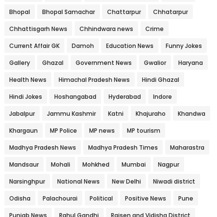
Bhopal
Bhopal Samachar
Chattarpur
Chhatarpur
Chhattisgarh News
Chhindwara news
Crime
Current Affair GK
Damoh
Education News
Funny Jokes
Gallery
Ghazal
Government News
Gwalior
Haryana
Health News
Himachal Pradesh News
Hindi Ghazal
Hindi Jokes
Hoshangabad
Hyderabad
Indore
Jabalpur
Jammu Kashmir
Katni
Khajuraho
Khandwa
Khargaun
MP Police
MP news
MP tourism
Madhya Pradesh News
Madhya Pradesh Times
Maharastra
Mandsaur
Mohali
Mohkhed
Mumbai
Nagpur
Narsinghpur
National News
New Delhi
Niwadi district
Odisha
Palachourai
Political
Positive News
Pune
Punjab News
Rahul Gandhi
Raisen and Vidisha District