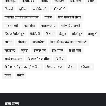
जबलपुर
जुन्नारदेव
जोक्स
ज्योतिष
झारखण्ड
दमोह
दिल्ली
दुनिया
नई दिल्ली
नरेंद्र मोदी
पंचायत एवं ग्रामीण विकास
पंजाब
पति पत्नी में झगड़े
पति-पत्नी
परासिया
पातालकोट
पॉजिटिव खबरें
फिल्म/बॉलीवुड
फैमिली
बिहार
बेतूल
बॉलीवुड
बड़कुही
भारत
भोपाल
मध्यप्रदेश
मन की उलझन अब क्या करूँ
महाराष्ट्र
मुंबई
राजस्थान
राशिफल
रिश्ते नाते
लाईफस्टाइल
विज्ञान/ तकनीक
विडियो
शेरो शायरी / ग़ज़ल / कविता
सेक्स लाइफ
सेहत
हरियाणा
ख़बरें
फ़ोटो
अन्य राज्य