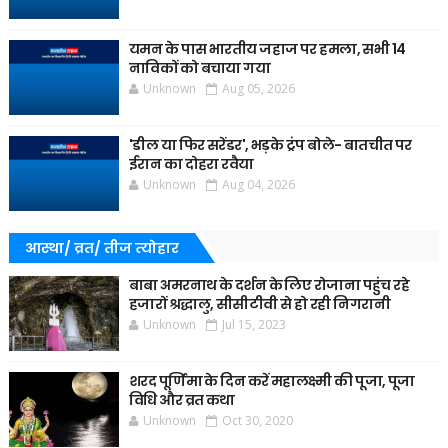
यमन के पास भारतीय जहाज पर हमला, सभी 14
नाविकों को बचाया गया
Unknown
Aug 05, 2026
'डील या फिर सरेंडर', भड़के ट्रंप बोले- बातचीत पर
ईरान का दोहरा रवैया
Unknown
Aug 04, 2026
आस्था/ व्रत/ तीज त्‍योहार
बाबा अमरनाथ के दर्शन के लिए रोजाना पहुंच रहे
हजारों श्रद्धालु, सीसीटीवी से हो रही निगरानी
Unknown
Jul 15, 2023
शरद पूर्णिमा के दिन करें महालक्ष्मी की पूजा, पूजा
विधि और व्रत कथा
Unknown
Oct 30, 2020