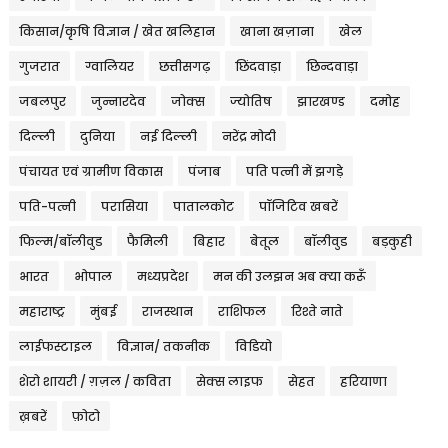
किसान/कृषि विज्ञान / खेत खलिहान
खाना खज़ाना
खेल
गुजरात
ग्वालियर
छत्तीसगढ़
छिंदवाड़ा
छिन्दवाड़ा
जबलपुर
जुन्नारदेव
जोक्स
ज्योतिष
झारखण्ड
दमोह
दिल्ली
दुनिया
नई दिल्ली
नरेंद्र मोदी
पंचायत एवं ग्रामीण विकास
पंजाब
पति पत्नी में झगड़े
पति-पत्नी
परासिया
पातालकोट
पॉजिटिव खबरें
फिल्म/बॉलीवुड
फैमिली
बिहार
बेतूल
बॉलीवुड
बड़कुही
भारत
भोपाल
मध्यप्रदेश
मन की उलझन अब क्या करूँ
महाराष्ट्र
मुंबई
राजस्थान
राशिफल
रिश्ते नाते
लाईफस्टाइल
विज्ञान/ तकनीक
विडियो
शेरो शायरी / ग़ज़ल / कविता
सेक्स लाइफ
सेहत
हरियाणा
ख़बरें
फ़ोटो