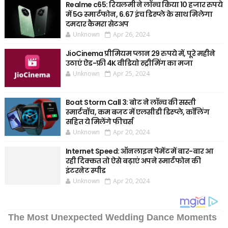
Realme c65: रियलमी ने लॉन्च किया 10 हजार रुपये
में 5G स्मार्टफोन, 6.67 इंच डिस्प्ले के साथ मिलेगा
दमदार कैमरा सेटअप
Unknown
Apr 26, 2024
JioCinema प्रीमियम प्लान 29 रुपये में, पूरे महीने
उठाएं ऐड-फ्री 4K वीडियो स्ट्रीमिंग का मजा
Unknown
Apr 25, 2024
Boat Storm Call 3: बोट ने लॉन्च की सस्ती
स्मार्टवॉच, कम बजट में एलसीडी डिस्प्ले, कॉलिंग
सहित ये मिलेंगे फीचर्स
Unknown
Apr 20, 2024
Internet Speed: ऑनलाइन पेमेंट में बार-बार आ
रही दिक्कत तो ऐसे बढ़ाएं अपने स्मार्टफोन की
इंटरनेट स्पीड
Unknown
Apr 20, 2024