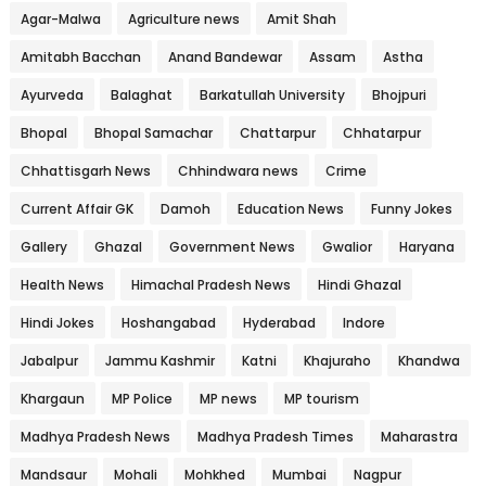
Agar-Malwa
Agriculture news
Amit Shah
Amitabh Bacchan
Anand Bandewar
Assam
Astha
Ayurveda
Balaghat
Barkatullah University
Bhojpuri
Bhopal
Bhopal Samachar
Chattarpur
Chhatarpur
Chhattisgarh News
Chhindwara news
Crime
Current Affair GK
Damoh
Education News
Funny Jokes
Gallery
Ghazal
Government News
Gwalior
Haryana
Health News
Himachal Pradesh News
Hindi Ghazal
Hindi Jokes
Hoshangabad
Hyderabad
Indore
Jabalpur
Jammu Kashmir
Katni
Khajuraho
Khandwa
Khargaun
MP Police
MP news
MP tourism
Madhya Pradesh News
Madhya Pradesh Times
Maharastra
Mandsaur
Mohali
Mohkhed
Mumbai
Nagpur