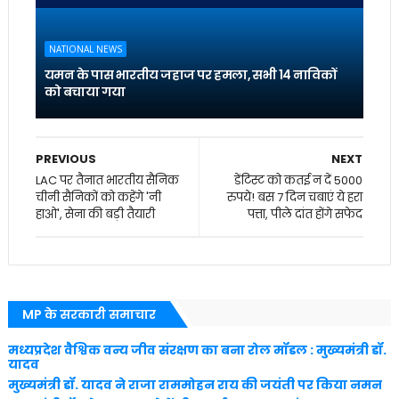
NATIONAL NEWS
यमन के पास भारतीय जहाज पर हमला, सभी 14 नाविकों
को बचाया गया
PREVIOUS
NEXT
LAC पर तैनात भारतीय सैनिक
डेंटिस्ट को कतई न दें 5000
चीनी सैनिकों को कहेंगे 'नी
रुपये! बस 7 दिन चबाएं ये हरा
हाओ', सेना की बड़ी तैयारी
पत्ता, पीले दांत होंगे सफेद
MP के सरकारी समाचार
मध्यप्रदेश वैश्विक वन्य जीव संरक्षण का बना रोल मॉडल : मुख्यमंत्री डॉ.
यादव
मुख्यमंत्री डॉ. यादव ने राजा राममोहन राय की जयंती पर किया नमन