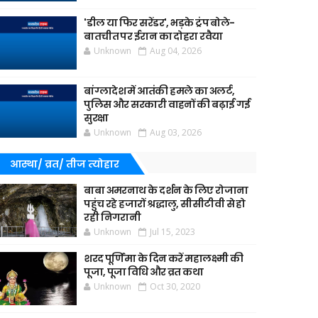
'डील या फिर सरेंडर', भड़के ट्रंप बोले-
बातचीत पर ईरान का दोहरा रवैया
Unknown
Aug 04, 2026
बांग्लादेश में आतंकी हमले का अलर्ट,
पुलिस और सरकारी वाहनों की बढ़ाई गई
सुरक्षा
Unknown
Aug 03, 2026
आस्था/ व्रत/ तीज त्‍योहार
बाबा अमरनाथ के दर्शन के लिए रोजाना
पहुंच रहे हजारों श्रद्धालु, सीसीटीवी से हो
रही निगरानी
Unknown
Jul 15, 2023
शरद पूर्णिमा के दिन करें महालक्ष्मी की
पूजा, पूजा विधि और व्रत कथा
Unknown
Oct 30, 2020