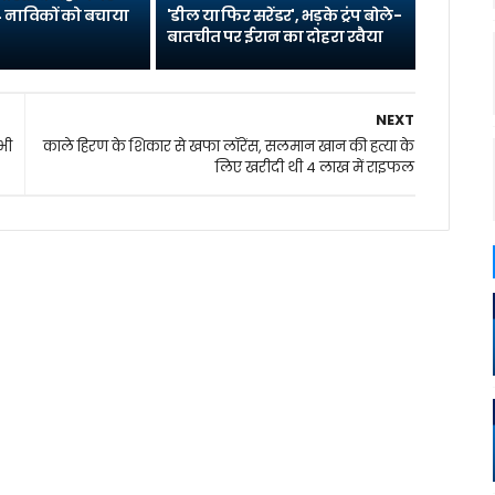
 नाविकों को बचाया
'डील या फिर सरेंडर', भड़के ट्रंप बोले-
बातचीत पर ईरान का दोहरा रवैया
NEXT
भी
काले हिरण के शिकार से खफा लॉरेंस, सलमान खान की हत्या के
लिए खरीदी थी 4 लाख में राइफल