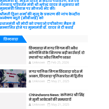
मुख्यमंत्री डॉ. मोहन यादव से केंद्रीय पर्यावरण, वन एवं
जलवायु परिवर्तन मंत्री श्री भूपेन्द्र यादव ने शुक्रवार को
मुख्यमंत्री निवास पर सौजन्य भेंट की।
श्रीमती ट्विशा शर्मा की मृत्यु के प्रकरण की जांच केन्द्रीय
अन्वेषण ब्यूरो (सीबीआई) को
प्रधानमंत्री श्री मोदी को एफएओ एग्रीकोला मैडल से
सम्मानित होने पर मुख्यमंत्री डॉ. यादव ने दी बधाई
छिन्दवाड़ा
छिन्दवाड़ा में नगर निगम की अवैध
कॉलोनियों के खिलाफ बड़ी कार्रवाई: दो
स्थानों पर अवैध निर्माण ध्वस्त
Unknown
Feb 25, 2026
नगर पालिक निगम छिंदवाड़ा प्रदेश में
अव्वल, छिंदवाड़ा पुलिस प्रदेश में द्वितीय
Unknown
May 21, 2025
Chhindwara News: कलेक्टर श्री सिंह
ने सुनी आवेदकों की समस्यायें
Unknown
May 21, 2025