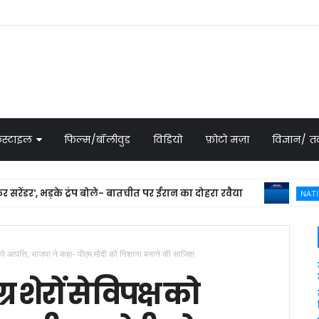
स्टाइल
फिल्म/बॉलीवुड
विडियो
फ़ोटो मज़ा
विज्ञान/
डर', भड़के ट्रंप बोले- बातचीत पर ईरान का दोहरा रवैया
NATIONAL 
क्ष को आपत्ति, भाजपा ने कहा- पीएम मोदी को निशाना बनाने की साजिश
र शेरों से विपक्ष को