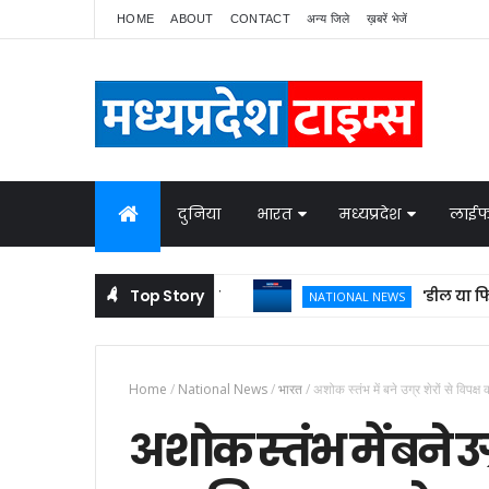
HOME
ABOUT
CONTACT
अन्य जिले
ख़बरें भेजें
दुनिया
भारत
मध्यप्रदेश
लाईफ
Top Story
'डील या फिर सरें
NATIONAL NEWS
Home
/
National News
/
भारत
/
अशोक स्तंभ में बने उग्र शेरों से विप
अशोक स्तंभ में बने उग्