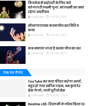
बिजनेस में बढ़ोत्तरी के लिए करे
कोजागरी लक्ष्मी पूजा: मां लक्ष्मी का बना
रहेगा आर्शीवाद
Unknown
Oct 30, 2020
सौभाग्यदायक करवाचौथ व्रत विधि व
कथा
Unknown
Oct 06, 2017
कब मनाया जाता है करवा चौथ का व्रत
Unknown
Oct 06, 2017
टेक एंड गैजेट
YouTube का नया फीचर करेगा अलर्ट,
बहुत हो गया स्क्रीन टाइम, अब कुछ देर
ब्रेक ले लो, जानें पूरी प्रोसेस
Unknown
May 02, 2024
Realme c65: रियलमी ने लॉन्च किया 10