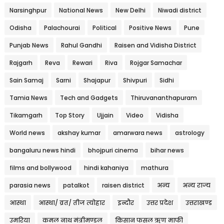
Narsinghpur
National News
New Delhi
Niwadi district
Odisha
Palachourai
Political
Positive News
Pune
Punjab News
Rahul Gandhi
Raisen and Vidisha District
Rajgarh
Reva
Rewari
Riva
Rojgar Samachar
Sain Samaj
Sarni
Shajapur
Shivpuri
Sidhi
Tamia News
Tech and Gadgets
Thiruvananthapuram
Tikamgarh
Top Story
Ujjain
Video
Vidisha
World news
akshay kumar
amarwara news
astrology
bangaluru news hindi
bhojpuri cinema
bihar news
films and bollywood
hindi kahaniya
mathura
parasia news
patalkot
raisen district
अन्य
अन्य राज्य
आस्था
आस्था/ व्रत/ तीज त्‍योहार
इन्दौर
उत्तर प्रदेश
उत्तराखण्ड
उमरिया
कमल नाथ मंत्रीमण्डल
किसान फसल ऋण माफी