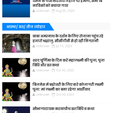
यमन के पास भारतीय जहाज पर हमला, सभी 14
नाविकों को बचाया गया
Unknown
Aug 05, 2026
आस्था/ व्रत/ तीज त्‍योहार
बाबा अमरनाथ के दर्शन के लिए रोजाना पहुंच रहे
हजारों श्रद्धालु, सीसीटीवी से हो रही निगरानी
Unknown
Jul 15, 2023
शरद पूर्णिमा के दिन करें महालक्ष्मी की पूजा, पूजा
विधि और व्रत कथा
Unknown
Oct 30, 2020
बिजनेस में बढ़ोत्तरी के लिए करे कोजागरी लक्ष्मी
पूजा: मां लक्ष्मी का बना रहेगा आर्शीवाद
Unknown
Oct 30, 2020
सौभाग्यदायक करवाचौथ व्रत विधि व कथा