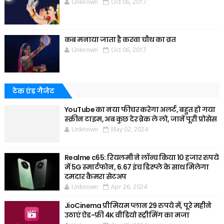
Unknown
Oct 06, 2017
कब मनाया जाता है करवा चौथ का व्रत
Unknown
Oct 06, 2017
टेक एंड गैजेट
YouTube का नया फीचर करेगा अलर्ट, बहुत हो गया
स्क्रीन टाइम, अब कुछ देर ब्रेक ले लो, जानें पूरी प्रोसेस
Unknown
May 02, 2024
Realme c65: रियलमी ने लॉन्च किया 10 हजार रुपये
में 5G स्मार्टफोन, 6.67 इंच डिस्प्ले के साथ मिलेगा
दमदार कैमरा सेटअप
Unknown
Apr 26, 2024
JioCinema प्रीमियम प्लान 29 रुपये में, पूरे महीने
उठाएं ऐड-फ्री 4K वीडियो स्ट्रीमिंग का मजा