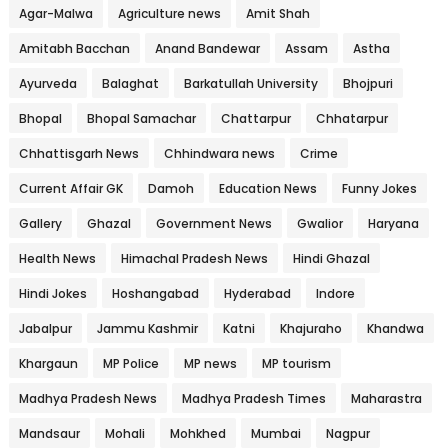
Agar-Malwa
Agriculture news
Amit Shah
Amitabh Bacchan
Anand Bandewar
Assam
Astha
Ayurveda
Balaghat
Barkatullah University
Bhojpuri
Bhopal
Bhopal Samachar
Chattarpur
Chhatarpur
Chhattisgarh News
Chhindwara news
Crime
Current Affair GK
Damoh
Education News
Funny Jokes
Gallery
Ghazal
Government News
Gwalior
Haryana
Health News
Himachal Pradesh News
Hindi Ghazal
Hindi Jokes
Hoshangabad
Hyderabad
Indore
Jabalpur
Jammu Kashmir
Katni
Khajuraho
Khandwa
Khargaun
MP Police
MP news
MP tourism
Madhya Pradesh News
Madhya Pradesh Times
Maharastra
Mandsaur
Mohali
Mohkhed
Mumbai
Nagpur