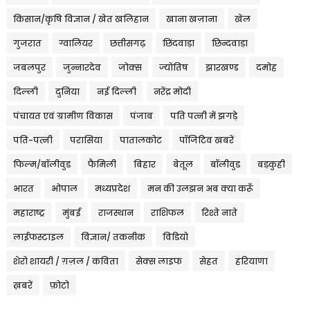
किसान/कृषि विज्ञान / खेत खलिहान
खाना खज़ाना
खेल
गुजरात
ग्वालियर
छत्तीसगढ़
छिंदवाड़ा
छिन्दवाड़ा
जबलपुर
जुन्नारदेव
जोक्स
ज्योतिष
झारखण्ड
दमोह
दिल्ली
दुनिया
नई दिल्ली
नरेंद्र मोदी
पंचायत एवं ग्रामीण विकास
पंजाब
पति पत्नी में झगड़े
पति-पत्नी
परासिया
पातालकोट
पॉजिटिव खबरें
फिल्म/बॉलीवुड
फैमिली
बिहार
बेतूल
बॉलीवुड
बड़कुही
भारत
भोपाल
मध्यप्रदेश
मन की उलझन अब क्या करूँ
महाराष्ट्र
मुंबई
राजस्थान
राशिफल
रिश्ते नाते
लाईफस्टाइल
विज्ञान/ तकनीक
विडियो
शेरो शायरी / ग़ज़ल / कविता
सेक्स लाइफ
सेहत
हरियाणा
ख़बरें
फ़ोटो