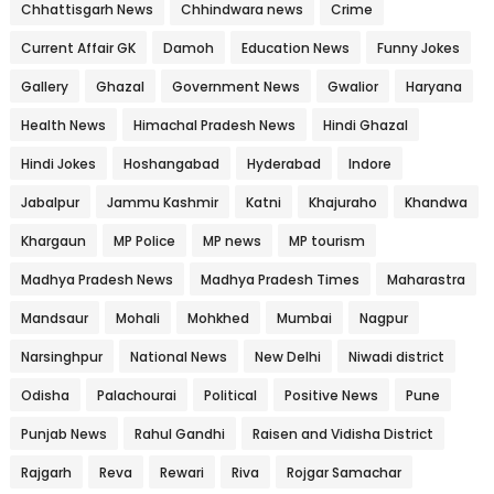
Chhattisgarh News
Chhindwara news
Crime
Current Affair GK
Damoh
Education News
Funny Jokes
Gallery
Ghazal
Government News
Gwalior
Haryana
Health News
Himachal Pradesh News
Hindi Ghazal
Hindi Jokes
Hoshangabad
Hyderabad
Indore
Jabalpur
Jammu Kashmir
Katni
Khajuraho
Khandwa
Khargaun
MP Police
MP news
MP tourism
Madhya Pradesh News
Madhya Pradesh Times
Maharastra
Mandsaur
Mohali
Mohkhed
Mumbai
Nagpur
Narsinghpur
National News
New Delhi
Niwadi district
Odisha
Palachourai
Political
Positive News
Pune
Punjab News
Rahul Gandhi
Raisen and Vidisha District
Rajgarh
Reva
Rewari
Riva
Rojgar Samachar