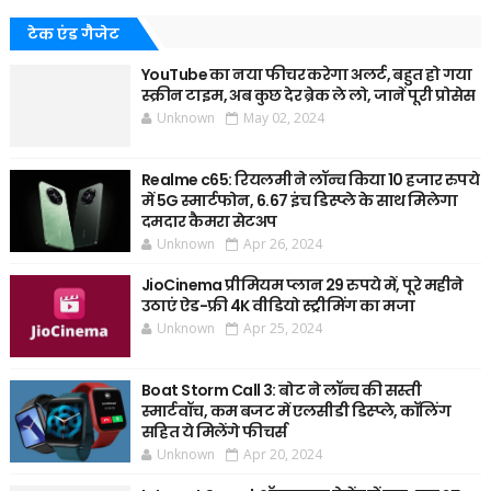
टेक एंड गैजेट
YouTube का नया फीचर करेगा अलर्ट, बहुत हो गया
स्क्रीन टाइम, अब कुछ देर ब्रेक ले लो, जानें पूरी प्रोसेस
Unknown
May 02, 2024
Realme c65: रियलमी ने लॉन्च किया 10 हजार रुपये
में 5G स्मार्टफोन, 6.67 इंच डिस्प्ले के साथ मिलेगा
दमदार कैमरा सेटअप
Unknown
Apr 26, 2024
JioCinema प्रीमियम प्लान 29 रुपये में, पूरे महीने
उठाएं ऐड-फ्री 4K वीडियो स्ट्रीमिंग का मजा
Unknown
Apr 25, 2024
Boat Storm Call 3: बोट ने लॉन्च की सस्ती
स्मार्टवॉच, कम बजट में एलसीडी डिस्प्ले, कॉलिंग
सहित ये मिलेंगे फीचर्स
Unknown
Apr 20, 2024