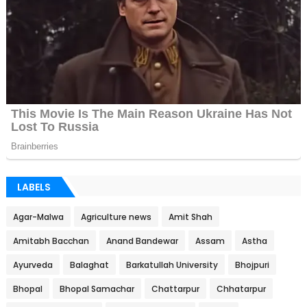
LABELS
Agar-Malwa
Agriculture news
Amit Shah
Amitabh Bacchan
Anand Bandewar
Assam
Astha
Ayurveda
Balaghat
Barkatullah University
Bhojpuri
Bhopal
Bhopal Samachar
Chattarpur
Chhatarpur