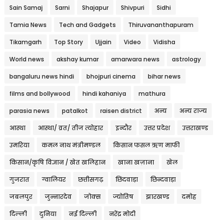
Sain Samaj
Sarni
Shajapur
Shivpuri
Sidhi
Tamia News
Tech and Gadgets
Thiruvananthapuram
Tikamgarh
Top Story
Ujjain
Video
Vidisha
World news
akshay kumar
amarwara news
astrology
bangaluru news hindi
bhojpuri cinema
bihar news
films and bollywood
hindi kahaniya
mathura
parasia news
patalkot
raisen district
अन्य
अन्य राज्य
आस्था
आस्था/ व्रत/ तीज त्‍योहार
इन्दौर
उत्तर प्रदेश
उत्तराखण्ड
उमरिया
कमल नाथ मंत्रीमण्डल
किसान फसल ऋण माफी
किसान/कृषि विज्ञान / खेत खलिहान
खाना खज़ाना
खेल
गुजरात
ग्वालियर
छत्तीसगढ़
छिंदवाड़ा
छिन्दवाड़ा
जबलपुर
जुन्नारदेव
जोक्स
ज्योतिष
झारखण्ड
दमोह
दिल्ली
दुनिया
नई दिल्ली
नरेंद्र मोदी