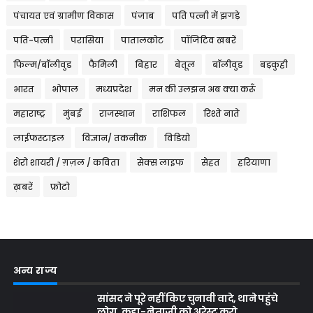
पंचायत एवं ग्रामीण विकास
पंजाब
पति पत्नी में झगड़े
पति-पत्नी
परासिया
पातालकोट
पॉजिटिव खबरें
फिल्म/बॉलीवुड
फैमिली
बिहार
बेतूल
बॉलीवुड
बड़कुही
भारत
भोपाल
मध्यप्रदेश
मन की उलझन अब क्या करूँ
महाराष्ट्र
मुंबई
राजस्थान
राशिफल
रिश्ते नाते
लाईफस्टाइल
विज्ञान/ तकनीक
विडियो
शेरो शायरी / ग़ज़ल / कविता
सेक्स लाइफ
सेहत
हरियाणा
ख़बरें
फ़ोटो
अन्य राज्य
सांसद ने पूरे नहीं किए चुनावी वादे, थाने पहुंचे
लोग, कहा- नेताजी को अरेस्ट करो