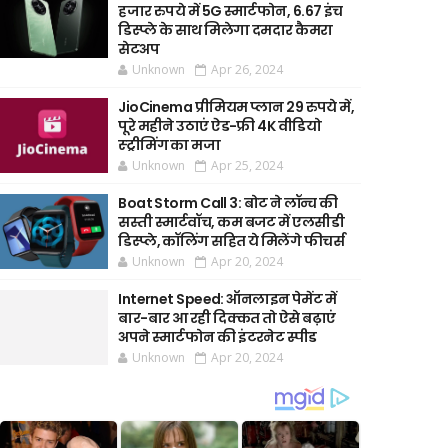
हजार रुपये में 5G स्मार्टफोन, 6.67 इंच
डिस्प्ले के साथ मिलेगा दमदार कैमरा
सेटअप
Unknown
Apr 26, 2024
JioCinema प्रीमियम प्लान 29 रुपये में,
पूरे महीने उठाएं ऐड-फ्री 4K वीडियो
स्ट्रीमिंग का मजा
Unknown
Apr 25, 2024
Boat Storm Call 3: बोट ने लॉन्च की
सस्ती स्मार्टवॉच, कम बजट में एलसीडी
डिस्प्ले, कॉलिंग सहित ये मिलेंगे फीचर्स
Unknown
Apr 20, 2024
Internet Speed: ऑनलाइन पेमेंट में
बार-बार आ रही दिक्कत तो ऐसे बढ़ाएं
अपने स्मार्टफोन की इंटरनेट स्पीड
Unknown
Apr 20, 2024