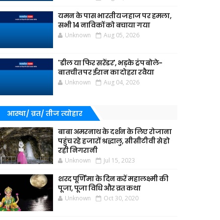
यमन के पास भारतीय जहाज पर हमला,
सभी 14 नाविकों को बचाया गया
Unknown
Aug 05, 2026
'डील या फिर सरेंडर', भड़के ट्रंप बोले-
बातचीत पर ईरान का दोहरा रवैया
Unknown
Aug 04, 2026
आस्था/ व्रत/ तीज त्‍योहार
बाबा अमरनाथ के दर्शन के लिए रोजाना
पहुंच रहे हजारों श्रद्धालु, सीसीटीवी से हो
रही निगरानी
Unknown
Jul 15, 2023
शरद पूर्णिमा के दिन करें महालक्ष्मी की
पूजा, पूजा विधि और व्रत कथा
Unknown
Oct 30, 2020