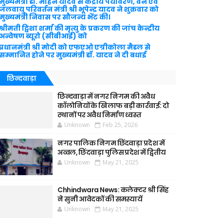
मुख्यमंत्री डॉ. मोहन यादव से केंद्रीय पर्यावरण, वन एवं
जलवायु परिवर्तन मंत्री श्री भूपेन्द्र यादव ने शुक्रवार को
मुख्यमंत्री निवास पर सौजन्य भेंट की।
श्रीमती ट्विशा शर्मा की मृत्यु के प्रकरण की जांच केन्द्रीय
अन्वेषण ब्यूरो (सीबीआई) को
प्रधानमंत्री श्री मोदी को एफएओ एग्रीकोला मैडल से
सम्मानित होने पर मुख्यमंत्री डॉ. यादव ने दी बधाई
छिन्दवाड़ा
छिन्दवाड़ा में नगर निगम की अवैध
कॉलोनियों के खिलाफ बड़ी कार्रवाई: दो
स्थानों पर अवैध निर्माण ध्वस्त
Unknown
Feb 25, 2026
नगर पालिक निगम छिंदवाड़ा प्रदेश में
अव्वल, छिंदवाड़ा पुलिस प्रदेश में द्वितीय
Unknown
May 21, 2025
Chhindwara News: कलेक्टर श्री सिंह
ने सुनी आवेदकों की समस्यायें
Unknown
May 21, 2025