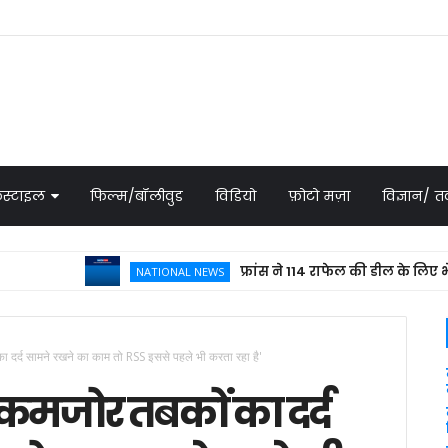
स्टाइल
फिल्म/बॉलीवुड
विडियो
फ़ोटो मज़ा
विज्ञान/
फ्रांस ने 114 राफेल की डील के लिए भेजा प्रप
NATIONAL NEWS
दर्द सामने रखने का काम तो RSS इससे पहले भी करता रहा है'
कमजोर तबकों का दर्द