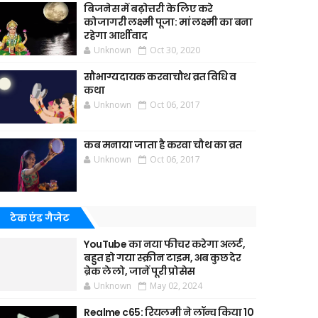
बिजनेस में बढ़ोत्तरी के लिए करे
कोजागरी लक्ष्मी पूजा: मां लक्ष्मी का बना
रहेगा आर्शीवाद
Unknown
Oct 30, 2020
सौभाग्यदायक करवाचौथ व्रत विधि व
कथा
Unknown
Oct 06, 2017
कब मनाया जाता है करवा चौथ का व्रत
Unknown
Oct 06, 2017
टेक एंड गैजेट
YouTube का नया फीचर करेगा अलर्ट,
बहुत हो गया स्क्रीन टाइम, अब कुछ देर
ब्रेक ले लो, जानें पूरी प्रोसेस
Unknown
May 02, 2024
Realme c65: रियलमी ने लॉन्च किया 10