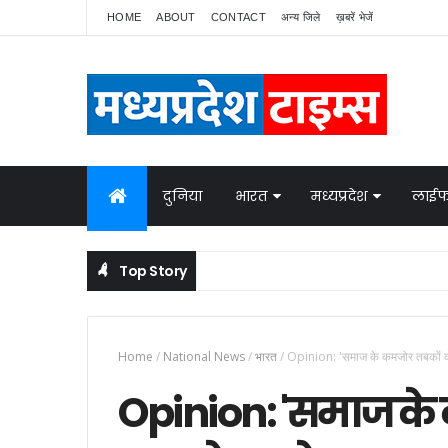
HOME
ABOUT
CONTACT
अन्य जिले
ख़बरें भेजें
दुनिया
भारत
मध्यप्रदेश
लाईफ
Top Story
नेपाल में बवाल, भारत ने बॉर्डर पर बढ़ाई निगरानी
NATIONAL NEWS
Home
/
National News
/
भारत
/
Opinion: 'समाज के कमजोर तबकों का 
Opinion: 'समाज के 