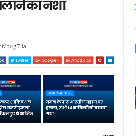
 चलाने का नशा
.tt/pugTila
ok
Twitter
Google+
Whatsapp
S
NATIONAL NEWS
्रिकेटर शाकिब अल
यमन के पास भारतीय जहाज पर
्रोल बम से हमला,
हमला, सभी 14 नाविकों को बचाया
यक्रम हुए थे शामिल
गया