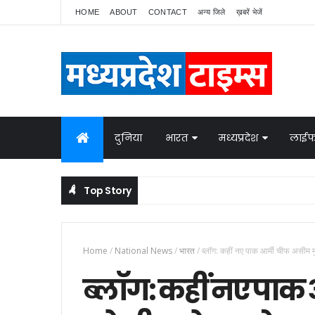
HOME
ABOUT
CONTACT
अन्य जिले
ख़बरें भेजें
दुनिया
भारत
मध्यप्रदेश
लाईफ
Top Story
नेपाल में बवाल, भारत ने बॉर्डर पर बढ़ाई निगरानी
NATIONAL NEWS
Home
/
National News
/
भारत
/
ब्‍लॉग: कहीं नए पाक आर्मी चीफ असीम 
ब्‍लॉग: कहीं नए पा