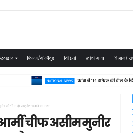
स्टाइल
फिल्म/बॉलीवुड
विडियो
फ़ोटो मज़ा
विज्ञान/
फ्रांस ने 114 राफेल की डील के लिए भेजा 
NATIONAL NEWS
मुनीर को भी न हो जाए देश चलाने का नशा
क आर्मी चीफ असीम मुनीर