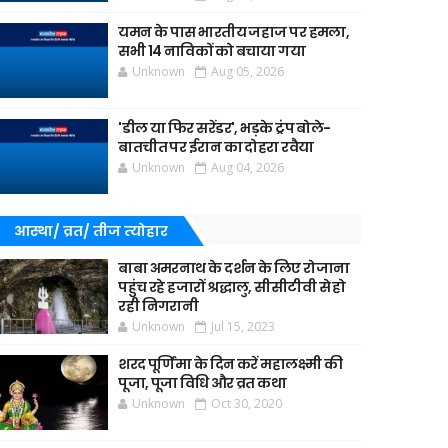
यमन के पास भारतीय जहाज पर हमला,
सभी 14 नाविकों को बचाया गया
Unknown
Aug 05, 2026
'डील या फिर सरेंडर', भड़के ट्रंप बोले-
बातचीत पर ईरान का दोहरा रवैया
Unknown
Aug 04, 2026
आस्था/ व्रत/ तीज त्‍योहार
बाबा अमरनाथ के दर्शन के लिए रोजाना
पहुंच रहे हजारों श्रद्धालु, सीसीटीवी से हो
रही निगरानी
Unknown
Jul 15, 2023
शरद पूर्णिमा के दिन करें महालक्ष्मी की
पूजा, पूजा विधि और व्रत कथा
Unknown
Oct 30, 2020