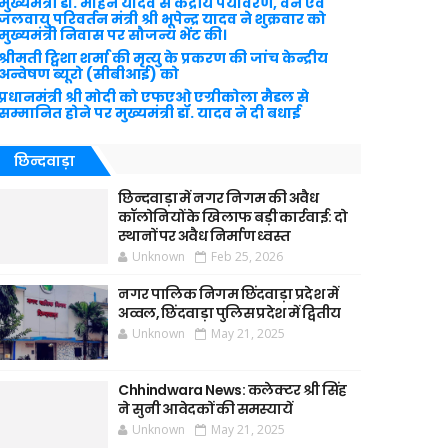
मुख्यमंत्री डॉ. मोहन यादव से केंद्रीय पर्यावरण, वन एवं
जलवायु परिवर्तन मंत्री श्री भूपेन्द्र यादव ने शुक्रवार को
मुख्यमंत्री निवास पर सौजन्य भेंट की।
श्रीमती ट्विशा शर्मा की मृत्यु के प्रकरण की जांच केन्द्रीय
अन्वेषण ब्यूरो (सीबीआई) को
प्रधानमंत्री श्री मोदी को एफएओ एग्रीकोला मैडल से
सम्मानित होने पर मुख्यमंत्री डॉ. यादव ने दी बधाई
छिन्दवाड़ा
छिन्दवाड़ा में नगर निगम की अवैध
कॉलोनियों के खिलाफ बड़ी कार्रवाई: दो
स्थानों पर अवैध निर्माण ध्वस्त
Unknown
Feb 25, 2026
नगर पालिक निगम छिंदवाड़ा प्रदेश में
अव्वल, छिंदवाड़ा पुलिस प्रदेश में द्वितीय
Unknown
May 21, 2025
Chhindwara News: कलेक्टर श्री सिंह
ने सुनी आवेदकों की समस्यायें
Unknown
May 21, 2025