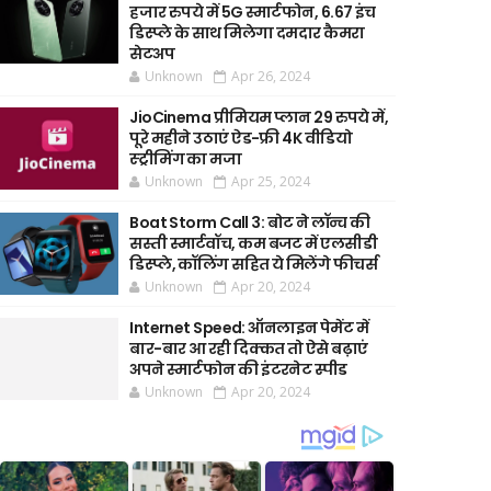
हजार रुपये में 5G स्मार्टफोन, 6.67 इंच
डिस्प्ले के साथ मिलेगा दमदार कैमरा
सेटअप
Unknown
Apr 26, 2024
JioCinema प्रीमियम प्लान 29 रुपये में,
पूरे महीने उठाएं ऐड-फ्री 4K वीडियो
स्ट्रीमिंग का मजा
Unknown
Apr 25, 2024
Boat Storm Call 3: बोट ने लॉन्च की
सस्ती स्मार्टवॉच, कम बजट में एलसीडी
डिस्प्ले, कॉलिंग सहित ये मिलेंगे फीचर्स
Unknown
Apr 20, 2024
Internet Speed: ऑनलाइन पेमेंट में
बार-बार आ रही दिक्कत तो ऐसे बढ़ाएं
अपने स्मार्टफोन की इंटरनेट स्पीड
Unknown
Apr 20, 2024