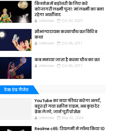
बिजनेस में बढ़ोत्तरी के लिए करे
कोजागरी लक्ष्मी पूजा: मां लक्ष्मी का बना
रहेगा आर्शीवाद
Unknown
Oct 30, 2020
सौभाग्यदायक करवाचौथ व्रत विधि व
कथा
Unknown
Oct 06, 2017
कब मनाया जाता है करवा चौथ का व्रत
Unknown
Oct 06, 2017
टेक एंड गैजेट
YouTube का नया फीचर करेगा अलर्ट,
बहुत हो गया स्क्रीन टाइम, अब कुछ देर
ब्रेक ले लो, जानें पूरी प्रोसेस
Unknown
May 02, 2024
Realme c65: रियलमी ने लॉन्च किया 10