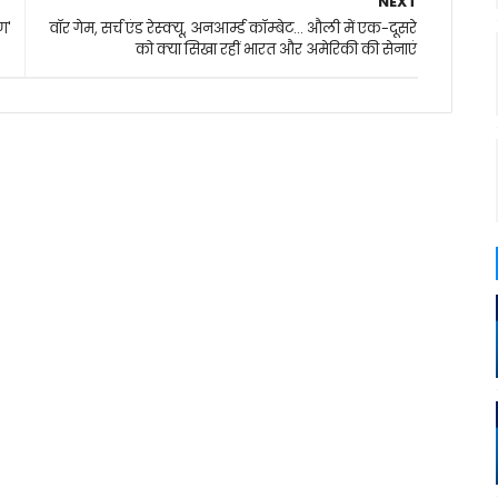
NEXT
ण'
वॉर गेम, सर्च एंड रेस्‍क्‍यू, अनआर्म्‍ड कॉम्‍बेट... औली में एक-दूसरे
को क्‍या सिखा रहीं भारत और अमेरिकी की सेनाएं