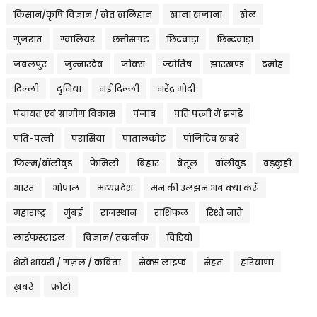
किसान/कृषि विज्ञान / खेत खलिहान
खाना खज़ाना
खेल
गुजरात
ग्वालियर
छत्तीसगढ़
छिंदवाड़ा
छिन्दवाड़ा
जबलपुर
जुन्नारदेव
जोक्स
ज्योतिष
झारखण्ड
दमोह
दिल्ली
दुनिया
नई दिल्ली
नरेंद्र मोदी
पंचायत एवं ग्रामीण विकास
पंजाब
पति पत्नी में झगड़े
पति-पत्नी
परासिया
पातालकोट
पॉजिटिव खबरें
फिल्म/बॉलीवुड
फैमिली
बिहार
बेतूल
बॉलीवुड
बड़कुही
भारत
भोपाल
मध्यप्रदेश
मन की उलझन अब क्या करूँ
महाराष्ट्र
मुंबई
राजस्थान
राशिफल
रिश्ते नाते
लाईफस्टाइल
विज्ञान/ तकनीक
विडियो
शेरो शायरी / ग़ज़ल / कविता
सेक्स लाइफ
सेहत
हरियाणा
ख़बरें
फ़ोटो