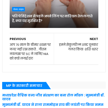
सेक्स लाइफ
पति पेनिट्रेशन से पहले अपने लिंग पर नारियल तेल लगाते
हैं, क्या यह सुरक्षित है?
PREVIOUS
NEXT
आप 70 साल के बीमार शख्स पर
हमने सेकुलरिज्म शब्द चुनकर
नजर नहीं रख सकते... गौतम
गलत कियाः शशि थरूर
नवलखा पर SC ने जानिए NIA
को क्यों लगाई डांट
MP के सरकारी समाचार
मध्यप्रदेश वैश्विक वन्य जीव संरक्षण का बना रोल मॉडल : मुख्यमंत्री डॉ.
यादव
मुख्यमंत्री डॉ. यादव ने राजा राममोहन राय की जयंती पर किया नमन