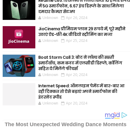
Realme c65: रियलमी ने लॉन्च किया 10 हजार रुपये
में 5G स्मार्टफोन, 6.67 इंच डिस्प्ले के साथ मिलेगा
दमदार कैमरा सेटअप
Unknown
Apr 26, 2024
JioCinema प्रीमियम प्लान 29 रुपये में, पूरे महीने
उठाएं ऐड-फ्री 4K वीडियो स्ट्रीमिंग का मजा
Unknown
Apr 25, 2024
Boat Storm Call 3: बोट ने लॉन्च की सस्ती
स्मार्टवॉच, कम बजट में एलसीडी डिस्प्ले, कॉलिंग
सहित ये मिलेंगे फीचर्स
Unknown
Apr 20, 2024
Internet Speed: ऑनलाइन पेमेंट में बार-बार आ
रही दिक्कत तो ऐसे बढ़ाएं अपने स्मार्टफोन की
इंटरनेट स्पीड
Unknown
Apr 20, 2024