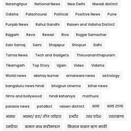
Narsinghpur
National News
New Delhi
Niwadi district
Odisha
Palachourai
Political
Positive News
Pune
Punjab News
Rahul Gandhi
Raisen and Vidisha District
Rajgarh
Reva
Rewari
Riva
Rojgar Samachar
Sain Samaj
Sarni
Shajapur
Shivpuri
Sidhi
Tamia News
Tech and Gadgets
Thiruvananthapuram
Tikamgarh
Top Story
Ujjain
Video
Vidisha
World news
akshay kumar
amarwara news
astrology
bangaluru news hindi
bhojpuri cinema
bihar news
films and bollywood
hindi kahaniya
mathura
parasia news
patalkot
raisen district
अन्य
अन्य राज्य
आस्था
आस्था/ व्रत/ तीज त्‍योहार
इन्दौर
उत्तर प्रदेश
उत्तराखण्ड
उमरिया
कमल नाथ मंत्रीमण्डल
किसान फसल ऋण माफी