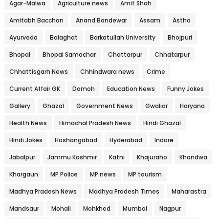
Agar-Malwa
Agriculture news
Amit Shah
Amitabh Bacchan
Anand Bandewar
Assam
Astha
Ayurveda
Balaghat
Barkatullah University
Bhojpuri
Bhopal
Bhopal Samachar
Chattarpur
Chhatarpur
Chhattisgarh News
Chhindwara news
Crime
Current Affair GK
Damoh
Education News
Funny Jokes
Gallery
Ghazal
Government News
Gwalior
Haryana
Health News
Himachal Pradesh News
Hindi Ghazal
Hindi Jokes
Hoshangabad
Hyderabad
Indore
Jabalpur
Jammu Kashmir
Katni
Khajuraho
Khandwa
Khargaun
MP Police
MP news
MP tourism
Madhya Pradesh News
Madhya Pradesh Times
Maharastra
Mandsaur
Mohali
Mohkhed
Mumbai
Nagpur