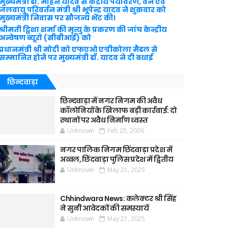
मुख्यमंत्री डॉ. मोहन यादव से केंद्रीय पर्यावरण, वन एवं
जलवायु परिवर्तन मंत्री श्री भूपेन्द्र यादव ने शुक्रवार को
मुख्यमंत्री निवास पर सौजन्य भेंट की।
श्रीमती ट्विशा शर्मा की मृत्यु के प्रकरण की जांच केन्द्रीय
अन्वेषण ब्यूरो (सीबीआई) को
प्रधानमंत्री श्री मोदी को एफएओ एग्रीकोला मैडल से
सम्मानित होने पर मुख्यमंत्री डॉ. यादव ने दी बधाई
छिन्दवाड़ा
छिन्दवाड़ा में नगर निगम की अवैध
कॉलोनियों के खिलाफ बड़ी कार्रवाई: दो
स्थानों पर अवैध निर्माण ध्वस्त
Unknown
Feb 25, 2026
नगर पालिक निगम छिंदवाड़ा प्रदेश में
अव्वल, छिंदवाड़ा पुलिस प्रदेश में द्वितीय
Unknown
May 21, 2025
Chhindwara News: कलेक्टर श्री सिंह
ने सुनी आवेदकों की समस्यायें
Unknown
May 21, 2025