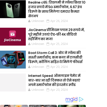
Realme c65: रियलमी ने लॉन्च किया 10
हजार रुपये में 5G स्मार्टफोन, 6.67 इंच
डिस्प्ले के साथ मिलेगा दमदार कैमरा
सेटअप
Unknown
Apr 26, 2024
JioCinema प्रीमियम प्लान 29 रुपये में,
पूरे महीने उठाएं ऐड-फ्री 4K वीडियो
स्ट्रीमिंग का मजा
Unknown
Apr 25, 2024
Boat Storm Call 3: बोट ने लॉन्च की
सस्ती स्मार्टवॉच, कम बजट में एलसीडी
डिस्प्ले, कॉलिंग सहित ये मिलेंगे फीचर्स
Unknown
Apr 20, 2024
Internet Speed: ऑनलाइन पेमेंट में
बार-बार आ रही दिक्कत तो ऐसे बढ़ाएं
अपने स्मार्टफोन की इंटरनेट स्पीड
Unknown
Apr 20, 2024