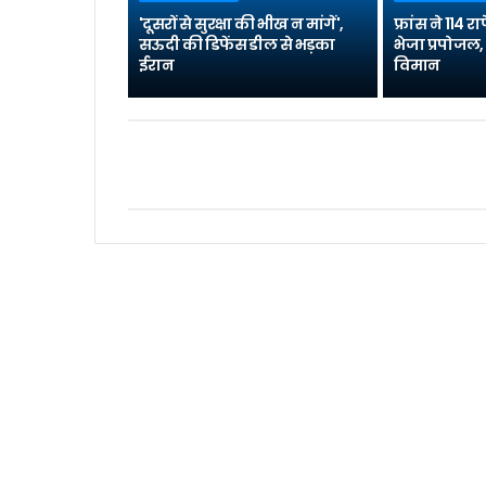
'दूसरों से सुरक्षा की भीख न मांगें',
फ्रांस ने 114
सऊदी की डिफेंस डील से भड़का
भेजा प्रपोजल, 
ईरान
विमान