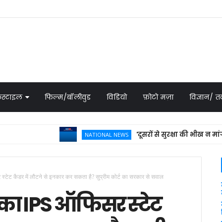
स्टाइल
फिल्म/बॉलीवुड
विडियो
फ़ोटो मज़ा
विज्ञान/
'दूसरों से सुरक्षा की भीख न मांगें', सऊ
NATIONAL NEWS
र स्टेट कैडर में लौटने से इनकार कर सकता है? सुप्रीम कोर्ट का सरकार से सवाल
शन का IPS ऑफिसर स्टेट