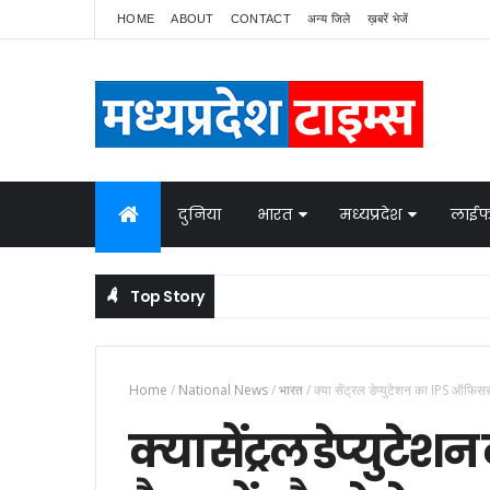
HOME
ABOUT
CONTACT
अन्य जिले
ख़बरें भेजें
दुनिया
भारत
मध्यप्रदेश
लाईफ
Top Story
Home
/
National News
/
भारत
/
क्या सेंट्रल डेप्युटेशन का IPS ऑफिस
क्या सेंट्रल डेप्युटे