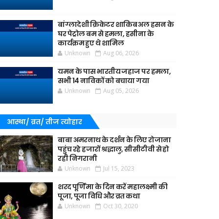
बांग्लादेशी क्रिकेटर शाकिब अल हसन के
घर पेट्रोल बम से हमला, हसीना के
कार्यक्रम हुए थे शामिल
Unknown
Aug 06, 2026
यमन के पास भारतीय जहाज पर हमला,
सभी 14 नाविकों को बचाया गया
Unknown
Aug 05, 2026
आस्था/ व्रत/ तीज त्‍योहार
बाबा अमरनाथ के दर्शन के लिए रोजाना
पहुंच रहे हजारों श्रद्धालु, सीसीटीवी से हो
रही निगरानी
Unknown
Jul 15, 2023
शरद पूर्णिमा के दिन करें महालक्ष्मी की
पूजा, पूजा विधि और व्रत कथा
Unknown
Oct 30, 2020