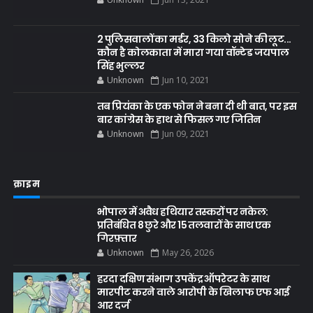
2 पुलिसवालों का मर्डर, 33 किलो सोने की लूट...
कौन है कोलकाता में मारा गया वॉन्टेड जयपाल
सिंह भुल्लर
Unknown
Jun 10, 2021
तब प्रियंका के एक फोन ने बना दी थी बात, पर इस
बार कांग्रेस के हाथ से फिसल गए जितिन
Unknown
Jun 09, 2021
क्राइम
भोपाल में अवैध हथियार तस्करों पर नकेल:
प्रतिबंधित 8 छुरे और 15 तलवारों के साथ एक
गिरफ़्तार
Unknown
May 26, 2026
हरदा दक्षिण संभाग उपकेंद्र ऑपरेटर के साथ
मारपीट करने वाले आरोपी के खिलाफ एफ आई
आर दर्ज