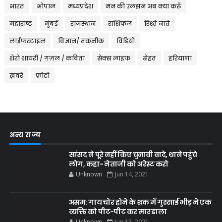
भारत
भोपाल
मध्यप्रदेश
मन की उलझन अब क्या करूँ
महाराष्ट्र
मुंबई
राजस्थान
राशिफल
रिश्ते नाते
लाईफस्टाइल
विज्ञान/ तकनीक
विडियो
शेरो शायरी / ग़ज़ल / कविता
सेक्स लाइफ
सेहत
हरियाणा
ख़बरें
फ़ोटो
अन्य राज्य
सांसद ने पूरे नहीं किए चुनावी वादे, थाने पहुंचे
लोग, कहा- नेताजी को अरेस्ट करो
Unknown
Jun 14, 2021
असम: गाय चोर होने के शक में गुस्साई भीड़ ने एक
व्यक्ति को पीट-पीट कर मार डाला
Unknown
Jun 13, 2021