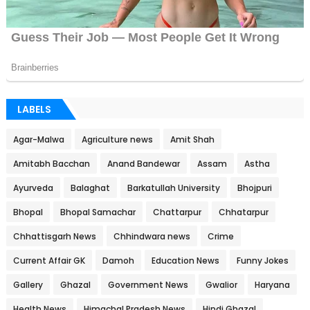
LABELS
Agar-Malwa
Agriculture news
Amit Shah
Amitabh Bacchan
Anand Bandewar
Assam
Astha
Ayurveda
Balaghat
Barkatullah University
Bhojpuri
Bhopal
Bhopal Samachar
Chattarpur
Chhatarpur
Chhattisgarh News
Chhindwara news
Crime
Current Affair GK
Damoh
Education News
Funny Jokes
Gallery
Ghazal
Government News
Gwalior
Haryana
Health News
Himachal Pradesh News
Hindi Ghazal