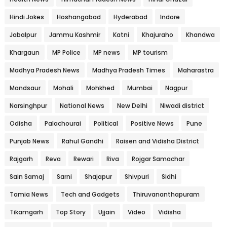
Hindi Jokes
Hoshangabad
Hyderabad
Indore
Jabalpur
Jammu Kashmir
Katni
Khajuraho
Khandwa
Khargaun
MP Police
MP news
MP tourism
Madhya Pradesh News
Madhya Pradesh Times
Maharastra
Mandsaur
Mohali
Mohkhed
Mumbai
Nagpur
Narsinghpur
National News
New Delhi
Niwadi district
Odisha
Palachourai
Political
Positive News
Pune
Punjab News
Rahul Gandhi
Raisen and Vidisha District
Rajgarh
Reva
Rewari
Riva
Rojgar Samachar
Sain Samaj
Sarni
Shajapur
Shivpuri
Sidhi
Tamia News
Tech and Gadgets
Thiruvananthapuram
Tikamgarh
Top Story
Ujjain
Video
Vidisha