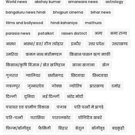
World news
akshay kumar
amarwara news
astrology
bangaluru news hindi
bhojpuri cinema
bihar news
films and bollywood
hindi kahaniya
mathura
parasia news
patalkot
raisen district
अन्य
अन्य राज्य
आस्था
आस्था/ व्रत/ तीज त्‍योहार
इन्दौर
उत्तर प्रदेश
उत्तराखण्ड
उमरिया
कमल नाथ मंत्रीमण्डल
किसान फसल ऋण माफी
किसान/कृषि विज्ञान / खेत खलिहान
खाना खज़ाना
खेल
गुजरात
ग्वालियर
छत्तीसगढ़
छिंदवाड़ा
छिन्दवाड़ा
जबलपुर
जुन्नारदेव
जोक्स
ज्योतिष
झारखण्ड
दमोह
दिल्ली
दुनिया
नई दिल्ली
नरेंद्र मोदी
पंचायत एवं ग्रामीण विकास
पंजाब
पति पत्नी में झगड़े
पति-पत्नी
परासिया
पातालकोट
पॉजिटिव खबरें
फिल्म/बॉलीवुड
फैमिली
बिहार
बेतूल
बॉलीवुड
बड़कुही