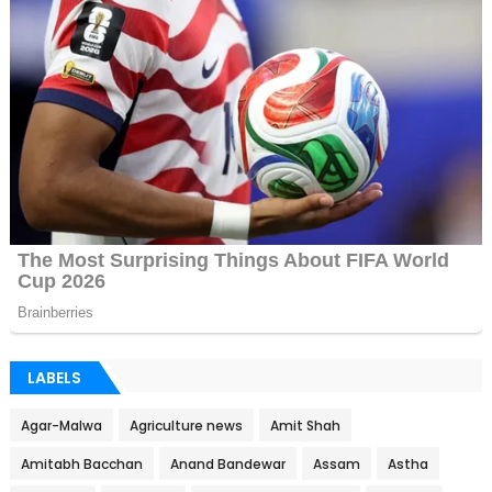
LABELS
Agar-Malwa
Agriculture news
Amit Shah
Amitabh Bacchan
Anand Bandewar
Assam
Astha