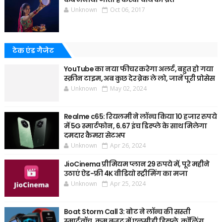
Unknown
Oct 06, 2017
टेक एंड गैजेट
YouTube का नया फीचर करेगा अलर्ट, बहुत हो गया
स्क्रीन टाइम, अब कुछ देर ब्रेक ले लो, जानें पूरी प्रोसेस
Unknown
May 02, 2024
Realme c65: रियलमी ने लॉन्च किया 10 हजार रुपये
में 5G स्मार्टफोन, 6.67 इंच डिस्प्ले के साथ मिलेगा
दमदार कैमरा सेटअप
Unknown
Apr 26, 2024
JioCinema प्रीमियम प्लान 29 रुपये में, पूरे महीने
उठाएं ऐड-फ्री 4K वीडियो स्ट्रीमिंग का मजा
Unknown
Apr 25, 2024
Boat Storm Call 3: बोट ने लॉन्च की सस्ती
स्मार्टवॉच, कम बजट में एलसीडी डिस्प्ले, कॉलिंग