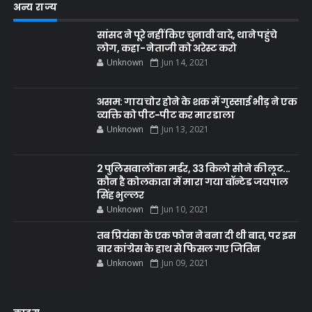
अन्य राज्य
सांसद ने पूरे नहीं किए चुनावी वादे, थाने पहुंचे
लोग, कहा- नेताजी को अरेस्ट करो
Unknown
Jun 14, 2021
असम: गाय चोर होने के शक में गुस्साई भीड़ ने एक
व्यक्ति को पीट-पीट कर मार डाला
Unknown
Jun 13, 2021
2 पुलिसवालों का मर्डर, 33 किलो सोने की लूट...
कौन है कोलकाता में मारा गया वॉन्टेड जयपाल
सिंह भुल्लर
Unknown
Jun 10, 2021
तब प्रियंका के एक फोन ने बना दी थी बात, पर इस
बार कांग्रेस के हाथ से फिसल गए जितिन
Unknown
Jun 09, 2021