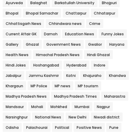
Ayurveda
Balaghat
Barkatullah University
Bhojpuri
Bhopal
Bhopal Samachar
Chattarpur
Chhatarpur
Chhattisgarh News
Chhindwara news
Crime
Current Affair GK
Damoh
Education News
Funny Jokes
Gallery
Ghazal
Government News
Gwalior
Haryana
Health News
Himachal Pradesh News
Hindi Ghazal
Hindi Jokes
Hoshangabad
Hyderabad
Indore
Jabalpur
Jammu Kashmir
Katni
Khajuraho
Khandwa
Khargaun
MP Police
MP news
MP tourism
Madhya Pradesh News
Madhya Pradesh Times
Maharastra
Mandsaur
Mohali
Mohkhed
Mumbai
Nagpur
Narsinghpur
National News
New Delhi
Niwadi district
Odisha
Palachourai
Political
Positive News
Pune