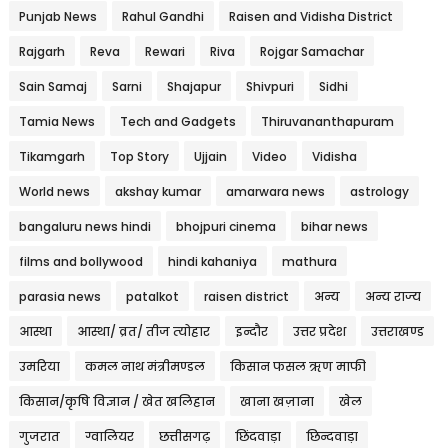
Punjab News
Rahul Gandhi
Raisen and Vidisha District
Rajgarh
Reva
Rewari
Riva
Rojgar Samachar
Sain Samaj
Sarni
Shajapur
Shivpuri
Sidhi
Tamia News
Tech and Gadgets
Thiruvananthapuram
Tikamgarh
Top Story
Ujjain
Video
Vidisha
World news
akshay kumar
amarwara news
astrology
bangaluru news hindi
bhojpuri cinema
bihar news
films and bollywood
hindi kahaniya
mathura
parasia news
patalkot
raisen district
अन्य
अन्य राज्य
आस्था
आस्था/ व्रत/ तीज त्‍योहार
इन्दौर
उत्तर प्रदेश
उत्तराखण्ड
उमरिया
कमल नाथ मंत्रीमण्डल
किसान फसल ऋण माफी
किसान/कृषि विज्ञान / खेत खलिहान
खाना खज़ाना
खेल
गुजरात
ग्वालियर
छत्तीसगढ़
छिंदवाड़ा
छिन्दवाड़ा