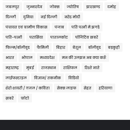
जबलपुर
जुन्नारदेव
जोक्स
ज्योतिष
झारखण्ड
दमोह
दिल्ली
दुनिया
नई दिल्ली
नरेंद्र मोदी
पंचायत एवं ग्रामीण विकास
पंजाब
पति पत्नी में झगड़े
पति-पत्नी
परासिया
पातालकोट
पॉजिटिव खबरें
फिल्म/बॉलीवुड
फैमिली
बिहार
बेतूल
बॉलीवुड
बड़कुही
भारत
भोपाल
मध्यप्रदेश
मन की उलझन अब क्या करूँ
महाराष्ट्र
मुंबई
राजस्थान
राशिफल
रिश्ते नाते
लाईफस्टाइल
विज्ञान/ तकनीक
विडियो
शेरो शायरी / ग़ज़ल / कविता
सेक्स लाइफ
सेहत
हरियाणा
ख़बरें
फ़ोटो