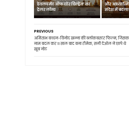
डेवलपमेंट ऑफ योर चिल्ड्रेन’ का
और आध्यात्म
ट्रेलर लॉन्च
संदेश में बदला
PREVIOUS
अमिताभ बच्चन-विनोद खन्ना की ब्लॉकबस्टर फिल्म, जिसक
नाम बदल कर 11 साल बाद बना रीमेक, सनी देओल ने छापे थे
खूब नोट