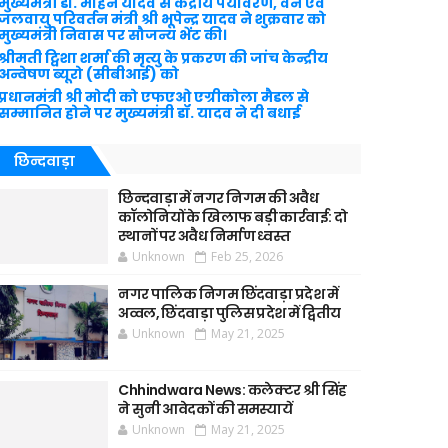
मुख्यमंत्री डॉ. मोहन यादव से केंद्रीय पर्यावरण, वन एवं
जलवायु परिवर्तन मंत्री श्री भूपेन्द्र यादव ने शुक्रवार को
मुख्यमंत्री निवास पर सौजन्य भेंट की।
श्रीमती ट्विशा शर्मा की मृत्यु के प्रकरण की जांच केन्द्रीय
अन्वेषण ब्यूरो (सीबीआई) को
प्रधानमंत्री श्री मोदी को एफएओ एग्रीकोला मैडल से
सम्मानित होने पर मुख्यमंत्री डॉ. यादव ने दी बधाई
छिन्दवाड़ा
छिन्दवाड़ा में नगर निगम की अवैध
कॉलोनियों के खिलाफ बड़ी कार्रवाई: दो
स्थानों पर अवैध निर्माण ध्वस्त
Unknown
Feb 25, 2026
नगर पालिक निगम छिंदवाड़ा प्रदेश में
अव्वल, छिंदवाड़ा पुलिस प्रदेश में द्वितीय
Unknown
May 21, 2025
Chhindwara News: कलेक्टर श्री सिंह
ने सुनी आवेदकों की समस्यायें
Unknown
May 21, 2025