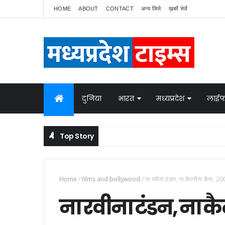
HOME
ABOUT
CONTACT
अन्य जिले
ख़बरें भेजें
दुनिया
भारत
मध्यप्रदेश
लाईफ
Top Story
 बात
Home
/
films and bollywood
/
ना रवीना टंडन, ना कैटरीना कैफ, 2003
ना रवीना टंडन, ना क