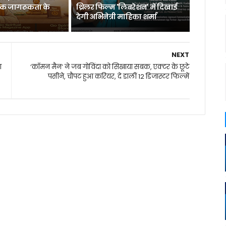
िक जागरूकता के
थ्रिलर फिल्म 'लिबरेशन' में दिखाई
देगी अभिनेत्री माहिका शर्मा
NEXT
ा
‘कॉमन मैन’ ने जब गोव‍िंदा को सिखाया सबक, एक्‍टर के छूटे
पसीने, चौपट हुआ करियर, दे डालीं 12 डिजास्टर फिल्में