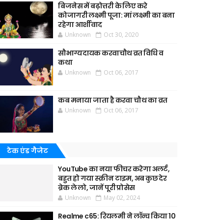
बिजनेस में बढ़ोत्तरी के लिए करे
कोजागरी लक्ष्मी पूजा: मां लक्ष्मी का बना
रहेगा आर्शीवाद
Unknown
Oct 30, 2020
सौभाग्यदायक करवाचौथ व्रत विधि व
कथा
Unknown
Oct 06, 2017
कब मनाया जाता है करवा चौथ का व्रत
Unknown
Oct 06, 2017
टेक एंड गैजेट
YouTube का नया फीचर करेगा अलर्ट,
बहुत हो गया स्क्रीन टाइम, अब कुछ देर
ब्रेक ले लो, जानें पूरी प्रोसेस
Unknown
May 02, 2024
Realme c65: रियलमी ने लॉन्च किया 10