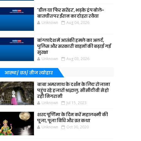
'डील या फिर सरेंडर', भड़के ट्रंप बोले-
बातचीत पर ईरान का दोहरा रवैया
Unknown
Aug 04, 2026
बांग्लादेश में आतंकी हमले का अलर्ट,
पुलिस और सरकारी वाहनों की बढ़ाई गई
सुरक्षा
Unknown
Aug 03, 2026
आस्था/ व्रत/ तीज त्‍योहार
बाबा अमरनाथ के दर्शन के लिए रोजाना
पहुंच रहे हजारों श्रद्धालु, सीसीटीवी से हो
रही निगरानी
Unknown
Jul 15, 2023
शरद पूर्णिमा के दिन करें महालक्ष्मी की
पूजा, पूजा विधि और व्रत कथा
Unknown
Oct 30, 2020