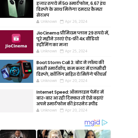
हजार रुपये में 5G स्मार्टफोन, 6.67 इंच
डिस्प्ले के साथ मिलेगा दमदार कैमरा
सेटअप
Unknown
Apr 26, 2024
JioCinema प्रीमियम प्लान 29 रुपये में,
पूरे महीने उठाएं ऐड-फ्री 4K वीडियो
स्ट्रीमिंग का मजा
Unknown
Apr 25, 2024
Boat Storm Call 3: बोट ने लॉन्च की
सस्ती स्मार्टवॉच, कम बजट में एलसीडी
डिस्प्ले, कॉलिंग सहित ये मिलेंगे फीचर्स
Unknown
Apr 20, 2024
Internet Speed: ऑनलाइन पेमेंट में
बार-बार आ रही दिक्कत तो ऐसे बढ़ाएं
अपने स्मार्टफोन की इंटरनेट स्पीड
Unknown
Apr 20, 2024