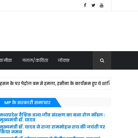
 तकनीक
ग़ज़ल/कविता
जोक्स
र पेट्रोल बम से हमला, हसीना के कार्यक्रम हुए थे शामिल
NATION
MP के सरकारी समाचार
मध्यप्रदेश वैश्विक वन्य जीव संरक्षण का बना रोल मॉडल :
मुख्यमंत्री डॉ. यादव
मुख्यमंत्री डॉ. यादव ने राजा राममोहन राय की जयंती पर
किया नमन