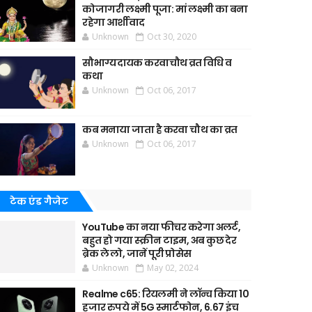
कोजागरी लक्ष्मी पूजा: मां लक्ष्मी का बना
रहेगा आर्शीवाद
Unknown
Oct 30, 2020
सौभाग्यदायक करवाचौथ व्रत विधि व
कथा
Unknown
Oct 06, 2017
कब मनाया जाता है करवा चौथ का व्रत
Unknown
Oct 06, 2017
टेक एंड गैजेट
YouTube का नया फीचर करेगा अलर्ट,
बहुत हो गया स्क्रीन टाइम, अब कुछ देर
ब्रेक ले लो, जानें पूरी प्रोसेस
Unknown
May 02, 2024
Realme c65: रियलमी ने लॉन्च किया 10
हजार रुपये में 5G स्मार्टफोन, 6.67 इंच