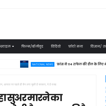
स्टाइल
फिल्म/बॉलीवुड
विडियो
फ़ोटो मज़ा
विज्ञान/
फ्रांस ने 114 राफेल की डील के लिए भेजा प्रपो
NATIONAL NEWS
ियान, आयात पर पहले ही बैन लगा चुकी है सरकार, ये है वजह
 रहा सुअर मारने का