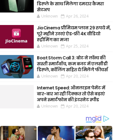
डिस्प्ले के साथ मिलेगा दमदार कैमरा
सेटअप
Unknown
Apr 26, 2024
JioCinema प्रीमियम प्लान 29 रुपये में,
पूरे महीने उठाएं ऐड-फ्री 4K वीडियो
स्ट्रीमिंग का मजा
Unknown
Apr 25, 2024
Boat Storm Call 3: बोट ने लॉन्च की
सस्ती स्मार्टवॉच, कम बजट में एलसीडी
डिस्प्ले, कॉलिंग सहित ये मिलेंगे फीचर्स
Unknown
Apr 20, 2024
Internet Speed: ऑनलाइन पेमेंट में
बार-बार आ रही दिक्कत तो ऐसे बढ़ाएं
अपने स्मार्टफोन की इंटरनेट स्पीड
Unknown
Apr 20, 2024