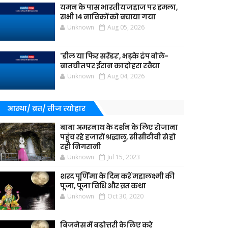
यमन के पास भारतीय जहाज पर हमला,
सभी 14 नाविकों को बचाया गया
Unknown
Aug 05, 2026
'डील या फिर सरेंडर', भड़के ट्रंप बोले-
बातचीत पर ईरान का दोहरा रवैया
Unknown
Aug 04, 2026
आस्था/ व्रत/ तीज त्‍योहार
बाबा अमरनाथ के दर्शन के लिए रोजाना
पहुंच रहे हजारों श्रद्धालु, सीसीटीवी से हो
रही निगरानी
Unknown
Jul 15, 2023
शरद पूर्णिमा के दिन करें महालक्ष्मी की
पूजा, पूजा विधि और व्रत कथा
Unknown
Oct 30, 2020
बिजनेस में बढ़ोत्तरी के लिए करे