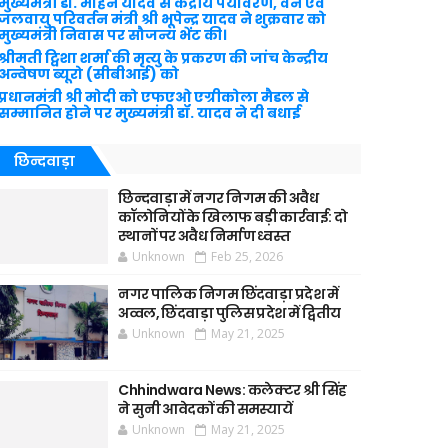
मुख्यमंत्री डॉ. मोहन यादव से केंद्रीय पर्यावरण, वन एवं
जलवायु परिवर्तन मंत्री श्री भूपेन्द्र यादव ने शुक्रवार को
मुख्यमंत्री निवास पर सौजन्य भेंट की।
श्रीमती ट्विशा शर्मा की मृत्यु के प्रकरण की जांच केन्द्रीय
अन्वेषण ब्यूरो (सीबीआई) को
प्रधानमंत्री श्री मोदी को एफएओ एग्रीकोला मैडल से
सम्मानित होने पर मुख्यमंत्री डॉ. यादव ने दी बधाई
छिन्दवाड़ा
छिन्दवाड़ा में नगर निगम की अवैध
कॉलोनियों के खिलाफ बड़ी कार्रवाई: दो
स्थानों पर अवैध निर्माण ध्वस्त
Unknown
Feb 25, 2026
नगर पालिक निगम छिंदवाड़ा प्रदेश में
अव्वल, छिंदवाड़ा पुलिस प्रदेश में द्वितीय
Unknown
May 21, 2025
Chhindwara News: कलेक्टर श्री सिंह
ने सुनी आवेदकों की समस्यायें
Unknown
May 21, 2025