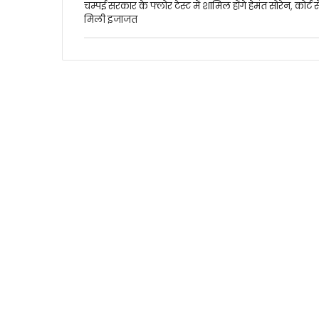
चम्पई सरकार के फ्लोर टेस्ट में शामिल होंगे हेमंत सोरेन, कोर्ट स
मिली इजाजत