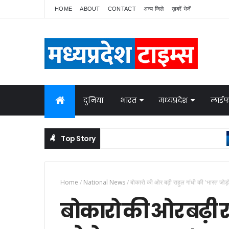
HOME
ABOUT
CONTACT
अन्य जिले
ख़बरें भेजें
दुनिया
भारत
मध्यप्रदेश
लाईफ
Top Story
N
नेपाल में बवाल, भारत ने बॉर्डर पर बढ़ाई निगरानी
Home
/
National News
/
बोकारो की ओर बढ़ी राहुल गांधी की 'भारत जोड़
बोकारो की ओर बढ़ी र