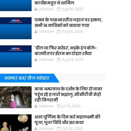
कार्यक्रम हुए थे शामिल
Unknown
Aug 06, 2026
यमन के पास भारतीय जहाज पर हमला,
सभी 14 नाविकों को बचाया गया
Unknown
Aug 05, 2026
'डील या फिर सरेंडर', भड़के ट्रंप बोले-
बातचीत पर ईरान का दोहरा रवैया
Unknown
Aug 04, 2026
आस्था/ व्रत/ तीज त्‍योहार
बाबा अमरनाथ के दर्शन के लिए रोजाना
पहुंच रहे हजारों श्रद्धालु, सीसीटीवी से हो
रही निगरानी
Unknown
Jul 15, 2023
शरद पूर्णिमा के दिन करें महालक्ष्मी की
पूजा, पूजा विधि और व्रत कथा
Unknown
Oct 30, 2020