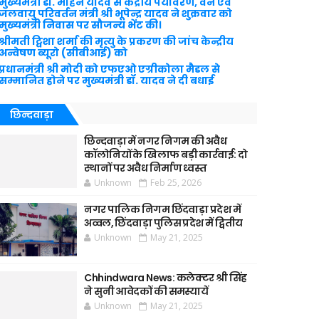
मुख्यमंत्री डॉ. मोहन यादव से केंद्रीय पर्यावरण, वन एवं
जलवायु परिवर्तन मंत्री श्री भूपेन्द्र यादव ने शुक्रवार को
मुख्यमंत्री निवास पर सौजन्य भेंट की।
श्रीमती ट्विशा शर्मा की मृत्यु के प्रकरण की जांच केन्द्रीय
अन्वेषण ब्यूरो (सीबीआई) को
प्रधानमंत्री श्री मोदी को एफएओ एग्रीकोला मैडल से
सम्मानित होने पर मुख्यमंत्री डॉ. यादव ने दी बधाई
छिन्दवाड़ा
छिन्दवाड़ा में नगर निगम की अवैध
कॉलोनियों के खिलाफ बड़ी कार्रवाई: दो
स्थानों पर अवैध निर्माण ध्वस्त
Unknown
Feb 25, 2026
नगर पालिक निगम छिंदवाड़ा प्रदेश में
अव्वल, छिंदवाड़ा पुलिस प्रदेश में द्वितीय
Unknown
May 21, 2025
Chhindwara News: कलेक्टर श्री सिंह
ने सुनी आवेदकों की समस्यायें
Unknown
May 21, 2025