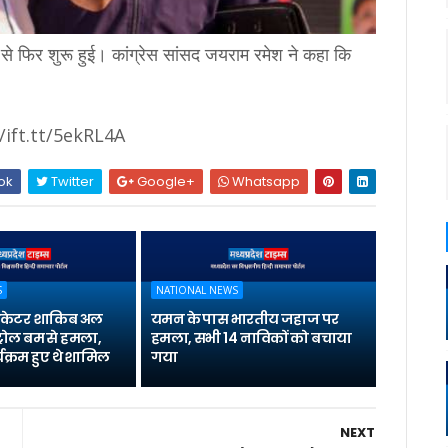
 से फिर शुरू हुई। कांग्रेस सांसद जयराम रमेश ने कहा कि
/ift.tt/5ekRL4A
ok
Twitter
Google+
Whatsapp
S
NATIONAL NEWS
्रिकेटर शाकिब अल
यमन के पास भारतीय जहाज पर
्रोल बम से हमला,
हमला, सभी 14 नाविकों को बचाया
यक्रम हुए थे शामिल
गया
NEXT