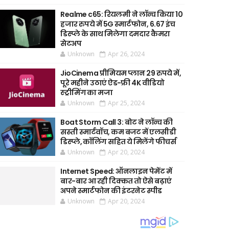
Realme c65: रियलमी ने लॉन्च किया 10
हजार रुपये में 5G स्मार्टफोन, 6.67 इंच
डिस्प्ले के साथ मिलेगा दमदार कैमरा
सेटअप
Unknown
Apr 26, 2024
JioCinema प्रीमियम प्लान 29 रुपये में,
पूरे महीने उठाएं ऐड-फ्री 4K वीडियो
स्ट्रीमिंग का मजा
Unknown
Apr 25, 2024
Boat Storm Call 3: बोट ने लॉन्च की
सस्ती स्मार्टवॉच, कम बजट में एलसीडी
डिस्प्ले, कॉलिंग सहित ये मिलेंगे फीचर्स
Unknown
Apr 20, 2024
Internet Speed: ऑनलाइन पेमेंट में
बार-बार आ रही दिक्कत तो ऐसे बढ़ाएं
अपने स्मार्टफोन की इंटरनेट स्पीड
Unknown
Apr 20, 2024