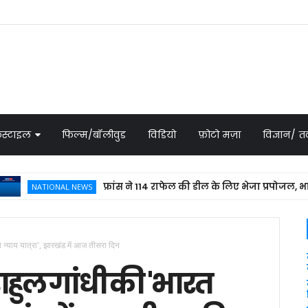
स्टाइल
फिल्म/बॉलीवुड
विडियो
फ़ोटो मज़ा
विज्ञान/
फ्रांस ने 114 राफेल की डील के लिए भेजा प्रपोजल, भारत में ही
ATIONAL NEWS
ो न्याय यात्रा', झारखंड में आज तीसरा दिन
ाहुल गांधी की 'भारत