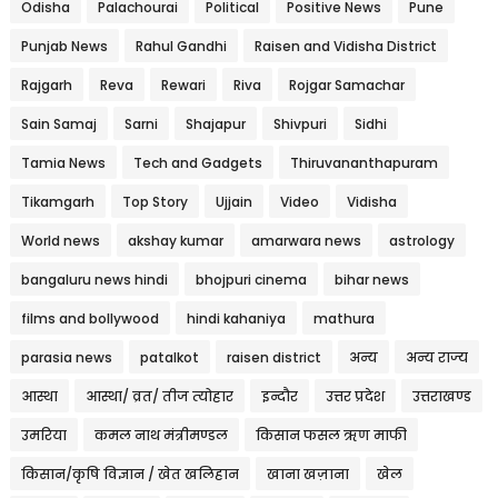
Odisha
Palachourai
Political
Positive News
Pune
Punjab News
Rahul Gandhi
Raisen and Vidisha District
Rajgarh
Reva
Rewari
Riva
Rojgar Samachar
Sain Samaj
Sarni
Shajapur
Shivpuri
Sidhi
Tamia News
Tech and Gadgets
Thiruvananthapuram
Tikamgarh
Top Story
Ujjain
Video
Vidisha
World news
akshay kumar
amarwara news
astrology
bangaluru news hindi
bhojpuri cinema
bihar news
films and bollywood
hindi kahaniya
mathura
parasia news
patalkot
raisen district
अन्य
अन्य राज्य
आस्था
आस्था/ व्रत/ तीज त्‍योहार
इन्दौर
उत्तर प्रदेश
उत्तराखण्ड
उमरिया
कमल नाथ मंत्रीमण्डल
किसान फसल ऋण माफी
किसान/कृषि विज्ञान / खेत खलिहान
खाना खज़ाना
खेल