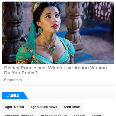
LABELS
Agar-Malwa
Agriculture news
Amit Shah
Amitabh Bacchan
Anand Bandewar
Assam
Astha