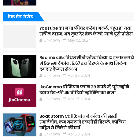
टेक एंड गैजेट
YouTube का नया फीचर करेगा अलर्ट, बहुत हो गया
स्क्रीन टाइम, अब कुछ देर ब्रेक ले लो, जानें पूरी प्रोसेस
Unknown
May 02, 2024
Realme c65: रियलमी ने लॉन्च किया 10 हजार रुपये
में 5G स्मार्टफोन, 6.67 इंच डिस्प्ले के साथ मिलेगा
दमदार कैमरा सेटअप
Unknown
Apr 26, 2024
JioCinema प्रीमियम प्लान 29 रुपये में, पूरे महीने
उठाएं ऐड-फ्री 4K वीडियो स्ट्रीमिंग का मजा
Unknown
Apr 25, 2024
Boat Storm Call 3: बोट ने लॉन्च की सस्ती
स्मार्टवॉच, कम बजट में एलसीडी डिस्प्ले, कॉलिंग
सहित ये मिलेंगे फीचर्स
Unknown
Apr 20, 2024