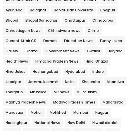
Ayurveda
Balaghat
Barkatullah University
Bhojpuri
Bhopal
Bhopal Samachar
Chattarpur
Chhatarpur
Chhattisgarh News
Chhindwara news
Crime
Current Affair GK
Damoh
Education News
Funny Jokes
Gallery
Ghazal
Government News
Gwalior
Haryana
Health News
Himachal Pradesh News
Hindi Ghazal
Hindi Jokes
Hoshangabad
Hyderabad
Indore
Jabalpur
Jammu Kashmir
Katni
Khajuraho
Khandwa
Khargaun
MP Police
MP news
MP tourism
Madhya Pradesh News
Madhya Pradesh Times
Maharastra
Mandsaur
Mohali
Mohkhed
Mumbai
Nagpur
Narsinghpur
National News
New Delhi
Niwadi district