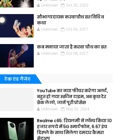
Unknown
Oct 30, 2020
सौभाग्यदायक करवाचौथ व्रत विधि व
कथा
Unknown
Oct 06, 2017
कब मनाया जाता है करवा चौथ का व्रत
Unknown
Oct 06, 2017
टेक एंड गैजेट
YouTube का नया फीचर करेगा अलर्ट,
बहुत हो गया स्क्रीन टाइम, अब कुछ देर
ब्रेक ले लो, जानें पूरी प्रोसेस
Unknown
May 02, 2024
Realme c65: रियलमी ने लॉन्च किया 10
हजार रुपये में 5G स्मार्टफोन, 6.67 इंच
डिस्प्ले के साथ मिलेगा दमदार कैमरा
सेटअप