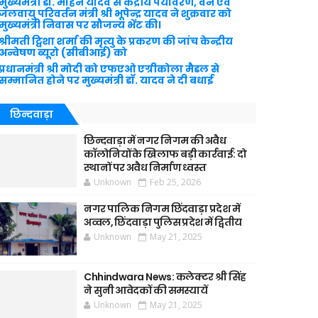
मुख्यमंत्री डॉ. मोहन यादव से केंद्रीय पर्यावरण, वन एवं
जलवायु परिवर्तन मंत्री श्री भूपेन्द्र यादव ने शुक्रवार को
मुख्यमंत्री निवास पर सौजन्य भेंट की।
श्रीमती ट्विशा शर्मा की मृत्यु के प्रकरण की जांच केन्द्रीय
अन्वेषण ब्यूरो (सीबीआई) को
प्रधानमंत्री श्री मोदी को एफएओ एग्रीकोला मैडल से
सम्मानित होने पर मुख्यमंत्री डॉ. यादव ने दी बधाई
छिन्दवाड़ा
छिन्दवाड़ा में नगर निगम की अवैध
कॉलोनियों के खिलाफ बड़ी कार्रवाई: दो
स्थानों पर अवैध निर्माण ध्वस्त
Unknown
Feb 25, 2026
नगर पालिक निगम छिंदवाड़ा प्रदेश में
अव्वल, छिंदवाड़ा पुलिस प्रदेश में द्वितीय
Unknown
May 21, 2025
Chhindwara News: कलेक्टर श्री सिंह
ने सुनी आवेदकों की समस्यायें
Unknown
May 21, 2025