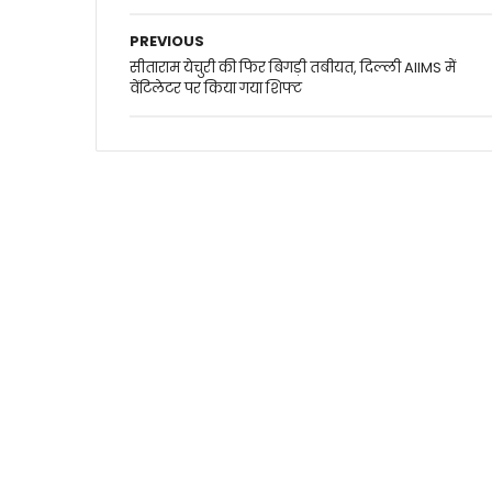
PREVIOUS
सीताराम येचुरी की फिर बिगड़ी तबीयत, दिल्ली AIIMS में
वेंटिलेटर पर किया गया शिफ्ट