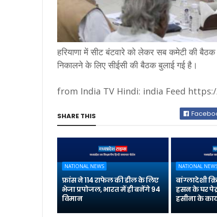
हरियाणा में सीट बंटवारे को लेकर सब कमेटी की बैठ
निकालने के लिए सीईसी की बैठक बुलाई गई है।
from India TV Hindi: india Feed https:
Facebo
SHARE THIS
NATIONAL NEWS
NATIONAL NEW
फ्रांस ने 114 राफेल की डील के लिए
बांग्लादेशी क
भेजा प्रपोजल, भारत में ही बनेंगे 94
हसन के घर पेट
विमान
हसीना के कार्