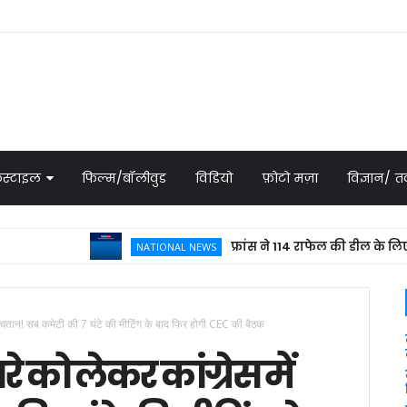
स्टाइल
फिल्म/बॉलीवुड
विडियो
फ़ोटो मज़ा
विज्ञान/
फ्रांस ने 114 राफेल की डील के लिए भेजा प्
NATIONAL NEWS
ं खींचतान! सब कमेटी की 7 घंटे की मीटिंग के बाद फिर होगी CEC की बैठक
े को लेकर कांग्रेस में