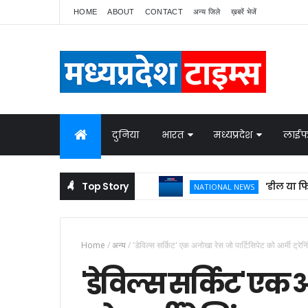
HOME
ABOUT
CONTACT
अन्य जिले
ख़बरें भेजें
दुनिया
भारत
मध्यप्रदेश
लाईफ
Top Story
'डील या फिर सरेंडर'
NATIONAL NEWS
Home
/
अन्य
/
'डेविल्स सर्किट' एक अनोखा रेस जो पार्टिसिपेट को आर्मी ट्र
'डेविल्स सर्किट' एक 