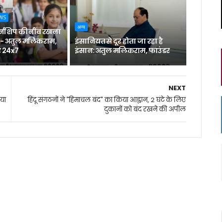
WS
अन्य
ंटर्नशिप की नींव रखना
- अतुल मलिकराम,
इंसानियत से दूर होता जा रहा है
र 24x7
इंसान: अतुल मलिकराम, फाउंडर
NEXT
नया
हिंदू संगठनों ने "हिमाचल बंद" का किया आह्वान, 2 घंटे के लिए
दुकानों को बंद रखने की अपील