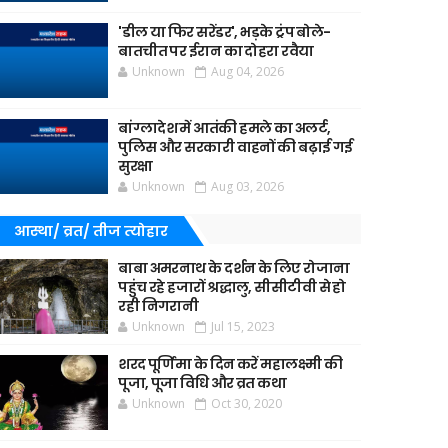
'डील या फिर सरेंडर', भड़के ट्रंप बोले-
बातचीत पर ईरान का दोहरा रवैया
Unknown
Aug 04, 2026
बांग्लादेश में आतंकी हमले का अलर्ट,
पुलिस और सरकारी वाहनों की बढ़ाई गई
सुरक्षा
Unknown
Aug 03, 2026
आस्था/ व्रत/ तीज त्‍योहार
बाबा अमरनाथ के दर्शन के लिए रोजाना
पहुंच रहे हजारों श्रद्धालु, सीसीटीवी से हो
रही निगरानी
Unknown
Jul 15, 2023
शरद पूर्णिमा के दिन करें महालक्ष्मी की
पूजा, पूजा विधि और व्रत कथा
Unknown
Oct 30, 2020