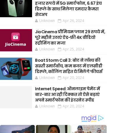
हजार रुपये में 5G स्मार्टफोन, 6.67 इंच
डिस्प्ले के साथ मिलेगा दमदार कैमरा
सेटअप
Unknown
Apr 26, 2024
JioCinema प्रीमियम प्लान 29 रुपये में,
पूरे महीने उठाएं ऐड-फ्री 4K वीडियो
स्ट्रीमिंग का मजा
Unknown
Apr 25, 2024
Boat Storm Call 3: बोट ने लॉन्च की
सस्ती स्मार्टवॉच, कम बजट में एलसीडी
डिस्प्ले, कॉलिंग सहित ये मिलेंगे फीचर्स
Unknown
Apr 20, 2024
Internet Speed: ऑनलाइन पेमेंट में
बार-बार आ रही दिक्कत तो ऐसे बढ़ाएं
अपने स्मार्टफोन की इंटरनेट स्पीड
Unknown
Apr 20, 2024