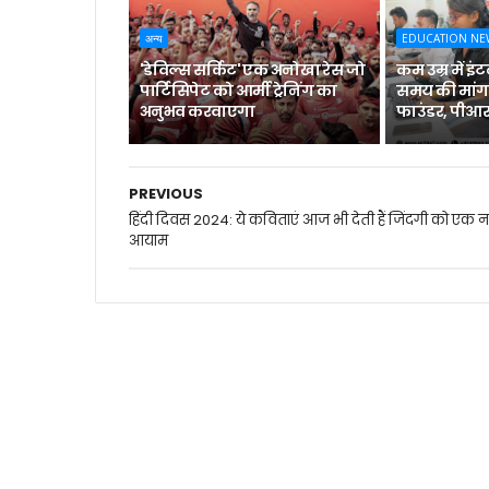
अन्य
EDUCATION NE
'डेविल्स सर्किट' एक अनोखा रेस जो
कम उम्र में इ
पार्टिसिपेट को आर्मी ट्रेनिंग का
समय की मांग
अनुभव करवाएगा
फाउंडर, पीआ
PREVIOUS
हिंदी दिवस 2024: ये कविताएं आज भी देती हैं जिंदगी को एक 
आयाम