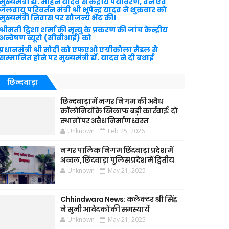
मुख्यमंत्री डॉ. मोहन यादव से केंद्रीय पर्यावरण, वन एवं
जलवायु परिवर्तन मंत्री श्री भूपेन्द्र यादव ने शुक्रवार को
मुख्यमंत्री निवास पर सौजन्य भेंट की।
श्रीमती ट्विशा शर्मा की मृत्यु के प्रकरण की जांच केन्द्रीय
अन्वेषण ब्यूरो (सीबीआई) को
प्रधानमंत्री श्री मोदी को एफएओ एग्रीकोला मैडल से
सम्मानित होने पर मुख्यमंत्री डॉ. यादव ने दी बधाई
छिन्दवाड़ा
छिन्दवाड़ा में नगर निगम की अवैध
कॉलोनियों के खिलाफ बड़ी कार्रवाई: दो
स्थानों पर अवैध निर्माण ध्वस्त
Unknown
Feb 25, 2026
नगर पालिक निगम छिंदवाड़ा प्रदेश में
अव्वल, छिंदवाड़ा पुलिस प्रदेश में द्वितीय
Unknown
May 21, 2025
Chhindwara News: कलेक्टर श्री सिंह
ने सुनी आवेदकों की समस्यायें
Unknown
May 21, 2025