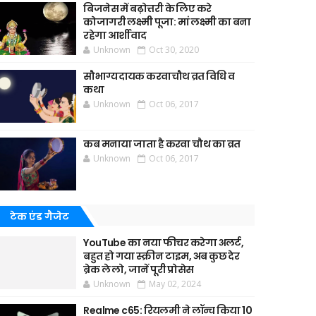
बिजनेस में बढ़ोत्तरी के लिए करे
कोजागरी लक्ष्मी पूजा: मां लक्ष्मी का बना
रहेगा आर्शीवाद
Unknown
Oct 30, 2020
सौभाग्यदायक करवाचौथ व्रत विधि व
कथा
Unknown
Oct 06, 2017
कब मनाया जाता है करवा चौथ का व्रत
Unknown
Oct 06, 2017
टेक एंड गैजेट
YouTube का नया फीचर करेगा अलर्ट,
बहुत हो गया स्क्रीन टाइम, अब कुछ देर
ब्रेक ले लो, जानें पूरी प्रोसेस
Unknown
May 02, 2024
Realme c65: रियलमी ने लॉन्च किया 10