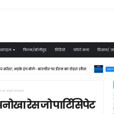
स्टाइल
फिल्म/बॉलीवुड
विडियो
फ़ोटो मज़ा
विज्ञान/
, भड़के ट्रंप बोले- बातचीत पर ईरान का दोहरा रवैया
NATIONAL NEW
ेनिंग का अनुभव करवाएगा
अनोखा रेस जो पार्टिसिपेट