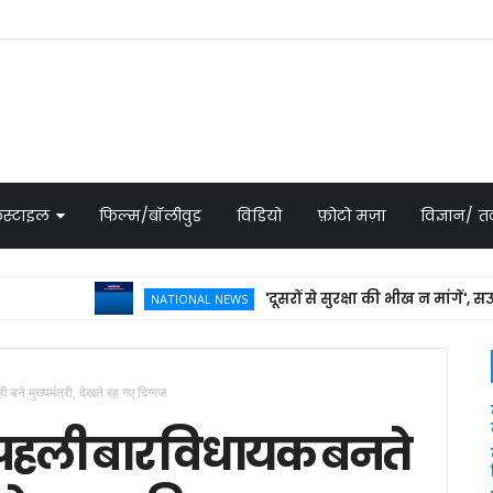
स्टाइल
फिल्म/बॉलीवुड
विडियो
फ़ोटो मज़ा
विज्ञान/
'दूसरों से सुरक्षा की भीख न मांगें', सऊदी की 
NATIONAL NEWS
 बने मुख्यमंत्री, देखते रह गए दिग्गज
ो पहली बार विधायक बनते