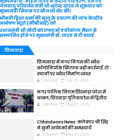
मुख्यमंत्री डॉ. मोहन यादव से केंद्रीय पर्यावरण, वन एवं
जलवायु परिवर्तन मंत्री श्री भूपेन्द्र यादव ने शुक्रवार को
मुख्यमंत्री निवास पर सौजन्य भेंट की।
श्रीमती ट्विशा शर्मा की मृत्यु के प्रकरण की जांच केन्द्रीय
अन्वेषण ब्यूरो (सीबीआई) को
प्रधानमंत्री श्री मोदी को एफएओ एग्रीकोला मैडल से
सम्मानित होने पर मुख्यमंत्री डॉ. यादव ने दी बधाई
छिन्दवाड़ा
छिन्दवाड़ा में नगर निगम की अवैध
कॉलोनियों के खिलाफ बड़ी कार्रवाई: दो
स्थानों पर अवैध निर्माण ध्वस्त
Unknown
Feb 25, 2026
नगर पालिक निगम छिंदवाड़ा प्रदेश में
अव्वल, छिंदवाड़ा पुलिस प्रदेश में द्वितीय
Unknown
May 21, 2025
Chhindwara News: कलेक्टर श्री सिंह
ने सुनी आवेदकों की समस्यायें
Unknown
May 21, 2025