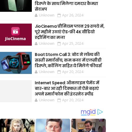
डिस्प्ले के साथ मिलेगा दमदार कैमरा
सेटअप
Unknown
Apr 26, 2024
JioCinema प्रीमियम प्लान 29 रुपये में,
पूरे महीने उठाएं ऐड-फ्री 4K वीडियो
स्ट्रीमिंग का मजा
Unknown
Apr 25, 2024
Boat Storm Call 3: बोट ने लॉन्च की
सस्ती स्मार्टवॉच, कम बजट में एलसीडी
डिस्प्ले, कॉलिंग सहित ये मिलेंगे फीचर्स
Unknown
Apr 20, 2024
Internet Speed: ऑनलाइन पेमेंट में
बार-बार आ रही दिक्कत तो ऐसे बढ़ाएं
अपने स्मार्टफोन की इंटरनेट स्पीड
Unknown
Apr 20, 2024