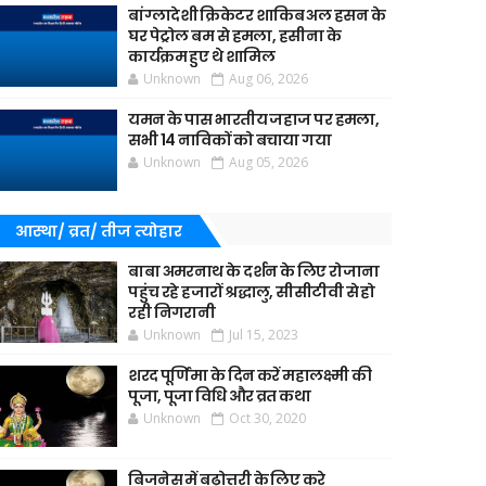
बांग्लादेशी क्रिकेटर शाकिब अल हसन के
घर पेट्रोल बम से हमला, हसीना के
कार्यक्रम हुए थे शामिल
Unknown
Aug 06, 2026
यमन के पास भारतीय जहाज पर हमला,
सभी 14 नाविकों को बचाया गया
Unknown
Aug 05, 2026
आस्था/ व्रत/ तीज त्‍योहार
बाबा अमरनाथ के दर्शन के लिए रोजाना
पहुंच रहे हजारों श्रद्धालु, सीसीटीवी से हो
रही निगरानी
Unknown
Jul 15, 2023
शरद पूर्णिमा के दिन करें महालक्ष्मी की
पूजा, पूजा विधि और व्रत कथा
Unknown
Oct 30, 2020
बिजनेस में बढ़ोत्तरी के लिए करे