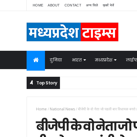
HOME
ABOUT
CONTACT
अन्य जिले
ख़बरें भेजें
दुनिया
भारत
मध्यप्रदेश
लाईफ
Top Story
Home
/
National News
/
बीजेपी के वो नेता जो पहली बार विधायक बनते ही
बीजेपी के वो नेता ज