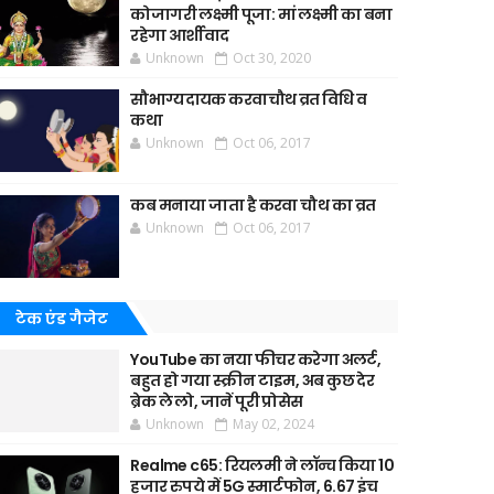
कोजागरी लक्ष्मी पूजा: मां लक्ष्मी का बना
रहेगा आर्शीवाद
Unknown
Oct 30, 2020
सौभाग्यदायक करवाचौथ व्रत विधि व
कथा
Unknown
Oct 06, 2017
कब मनाया जाता है करवा चौथ का व्रत
Unknown
Oct 06, 2017
टेक एंड गैजेट
YouTube का नया फीचर करेगा अलर्ट,
बहुत हो गया स्क्रीन टाइम, अब कुछ देर
ब्रेक ले लो, जानें पूरी प्रोसेस
Unknown
May 02, 2024
Realme c65: रियलमी ने लॉन्च किया 10
हजार रुपये में 5G स्मार्टफोन, 6.67 इंच